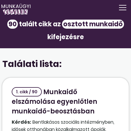
90
talált cikk az
osztott munkaidő
kifejezésre
Találati lista:
Munkaidő
1. cikk / 90
elszámolása egyenlőtlen
munkaidő-beosztásban
Kérdés:
Bentlakásos szociális intézményben,
idősek otthonában közalkalmazott ápolók,