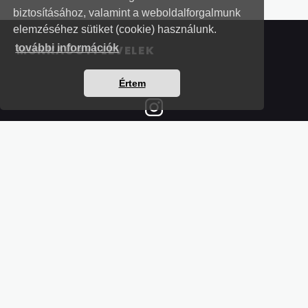
biztosításához, valamint a weboldalforgalmunk
elemzéséhez sütiket (cookie) használunk.
további információk
MUNKAÜGYI LEVELEK
Értem
Részletek a bankkártyás fizetésről
Kérdések és válaszok a bankkártyás fizetésről
Hogyan használjam?