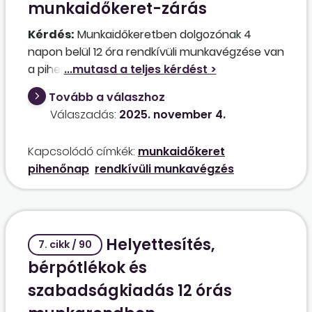
munkaidőkeret-zárás
vezetőnek, tekintettel arra, hogy magas az
anyagi vonzata, melyre az állami támogatás
Kérdés:
Munkaidőkeretben dolgozónak 4
már nem nyújt fedezetet?
napon belül 12 óra rendkívüli munkavégzése van
a pihenőnapján. Nem kap utána másik
pihenőnapot. Ugyanennek a hónapnak a végén
Tovább a válaszhoz
keretzárás is van. Megkapja a dolgozó a 12
Válaszadás:
2025. november 4.
órára az alapbért +100% pótlékot. Mi lesz a
keretzáráskor emiatt keletkezett +12 órájával?
Kapcsolódó címkék:
munkaidőkeret
pihenőnap
rendkívüli munkavégzés
Helyettesítés,
7. cikk / 90
bérpótlékok és
szabadságkiadás 12 órás