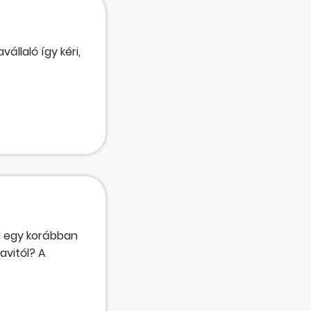
llaló így kéri,
ind egy korábban
avitól? A
iltásokra