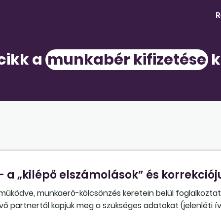
R
 cikk a
munkabér kifizetése
k
a „kilépő elszámolások” és korrekciój
 működve, munkaerő-kölcsönzés keretein belül foglalkoztat
vő partnertől kapjuk meg a szükséges adatokat (jelenléti ív
észítésekor, a kilépőbér utalásakor, a kilépőpapírok kiadás