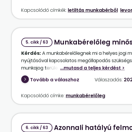
Kapcsolódó címkék:
letiltás munkabérből
levo
Munkabérelőleg minős
5. cikk / 63
Kérdés:
A munkabérelőlegnek mi a helyes jogi mi
nyújtásával kapcsolatos megállapodás szükségsz
munkajog területén, és úgy kell a munkabérelőle
az esedékességét „hozzák előre” a felek, és azt 
Tovább a válaszhoz
Válaszadás:
202
levonják? A Hpt. értelmében a munkabérelőleg 
Kapcsolódó címke:
munkabérelőleg
Azonnali hatályú felm
6. cikk / 63