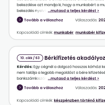
bekezdése azt mondja ki, hogy a munkabért a munka
bekezdés nyelvtani értelmezéséből mi azt vezetjü
munkáltató nem köteles több számlára utalni, mun
Tovább a válaszhoz
Válaszadás:
202
Amennyiben mégis köteles a munkáltató több fizet
e a munkavállalóra?
Kapcsolódó címkék:
munkabér
munkabér kifiz
Bérkifizetés akadályo
10. cikk / 63
Kérdés:
Egy cégnél a dolgozó hosszas kórházi ke
nem találja a legjobb megoldást a bére kifizetés
bankszámlaszáma, ahova lehetne utalni, készpénz
kollégája vigye be neki a bért és a bérlistát alá
Tovább a válaszhoz
Válaszadás:
202
édesanyjával nem élnek együtt. Van-e arra leh
ellenében, esetleg az ő számlájára utalni? Mily
Kapcsolódó címkék:
készpénzben történő kifiz