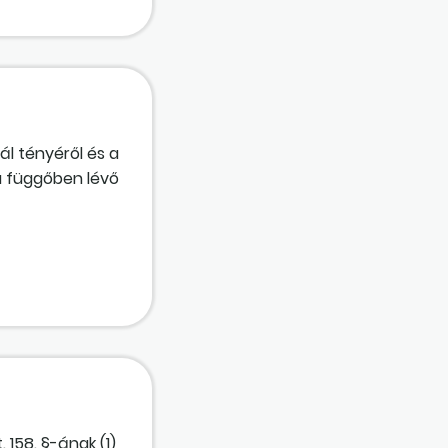
belépő
gy 2025. július
ál tényéről és a
 a függőben lévő
a munkabér
s
 munkabért? Mi
meg a hagyatéki
158. §-ának (1)