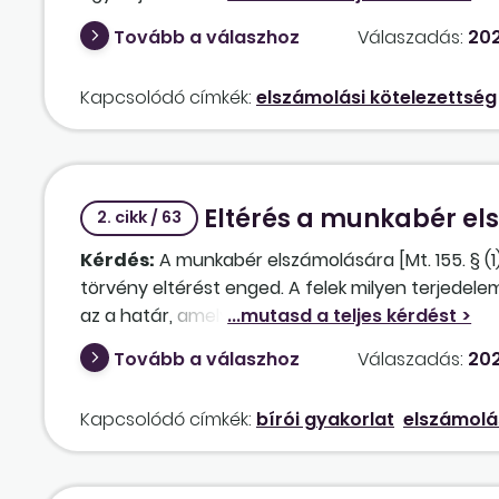
figyelemmel vagyunk az Mt. 80. §-ára, azaz hog
Tovább a válaszhoz
Válaszadás:
202
utólagosan érkezik számfejtendő összeg, vagy ut
akkor a kilépőbér korrekcióját elvégezve, a plus
Kapcsolódó címkék:
elszámolási kötelezettség
határidőn túl valósul meg többnyire. Ebben az es
jelen eljárásunkkal megfelelünk a törvényi előad
(utólagos jutalom, utólagos orvosi igazolás) miat
foglalkoztató megsérti-e az Mt. 80. §-át azzal, h
Eltérés a munkabér el
kilépőpapír kerül kiadásra?
2. cikk / 63
Kérdés:
A munkabér elszámolására [Mt. 155. § (1) 
törvény eltérést enged. A felek milyen terjedele
az a határ, amelyen túl a munkáltató eltérő gya
minősül?
Tovább a válaszhoz
Válaszadás:
202
Kapcsolódó címkék:
bírói gyakorlat
elszámolá