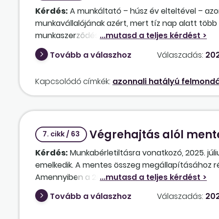
Kérdés:
A munkáltató – húsz év elteltével – azo
munkavállalójának azért, mert tíz nap alatt töb
munkaszerződésben az egy műszakos munkarend é
távollétek időtartamának díjazását levonta a fiz
Tovább a válaszhoz
Válaszadás:
202
jogellenesnek) minősíthető-e ez a munkáltatói in
a munkahelyét a munkavállaló, de soha nem ment
Kapcsolódó címkék:
azonnali hatályú felmond
nyilvánvalóan volt erről tudomásuk? A távollét
volt a munkavállaló teljesítményével. Így megva
kötelezettségszegés? A munkáltató nem adott elő
nem alkalmazott, bár bérlevonás történt. Az azo
Végrehajtás alól mente
értékelés tilalmába ütközött?
7. cikk / 63
Kérdés:
Munkabérletiltásra vonatkozó, 2025. júl
emelkedik. A mentes összeg megállapításához ré
Amennyiben a 2025. június havi munkabér 2025. j
munkabérrészt kell figyelembe venni, vagy még a
Tovább a válaszhoz
Válaszadás:
202
kedvezmény minden folyamatban lévő ügy tekintet
letiltás alól? Amennyiben utóbbi, akkor a munkálta