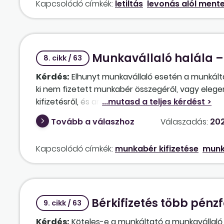
Kapcsolódó címkék:
letiltás
levonás alól mente
családi kedvezmény nettó összege mentes-e vagy 
munkavállaló esetében, az előző munkáltatótól k
1. utáni-e az ügy?
Munkavállaló halála – 
8. cikk / 63
Kérdés:
Elhunyt munkavállaló esetén a munkáltat
ki nem fizetett munkabér összegéről, vagy elege
kifizetésről, és annak a törvényes örökösök számá
hagyatéki leltárban történő feltüntetéséről gon
Tovább a válaszhoz
Válaszadás:
202
önkormányzatot értesítenie, azt milyen jogszabál
bemutatásáig/megérkezéséig a munkáltató elkülö
Kapcsolódó címkék:
munkabér kifizetése
munk
történik abban az esetben a ki nem fizetett mun
végzést?
Bérkifizetés több pénz
9. cikk / 63
Kérdés:
Köteles-e a munkáltató a munkavállaló k