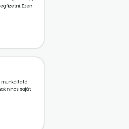
egfizetni. Ezen
ezért a
és?
et átháríthatja-
 A munkáltató
nak nincs saját
lta, egyik
rmeke, akinek az
almazás