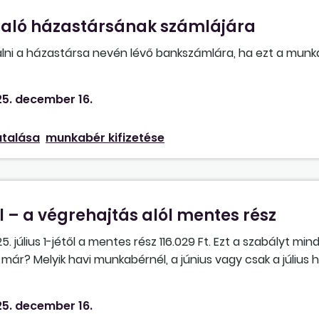
aló házastársának számlájára
ni a házastársa nevén lévő bankszámlára, ha ezt a munkavá
5. december 16.
talása
munkabér kifizetése
 – a végrehajtás alól mentes rész
5. július 1-jétől a mentes rész 116.029 Ft. Ezt a szabályt m
l már? Melyik havi munkabérnél, a június vagy csak a július h
. július 1-jétől. Ez a mentesség csak az újonnan kiadott let
edig ugyanúgy kell levonni, mint eddig?
5. december 16.