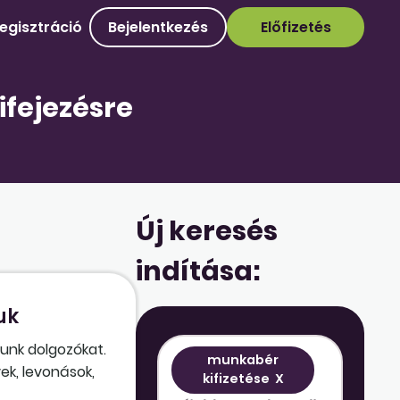
egisztráció
Bejelentkezés
Előfizetés
ifejezésre
Új keresés
indítása:
uk
unk dolgozókat.
munkabér
ek, levonások,
kifizetése
X
akor mindig