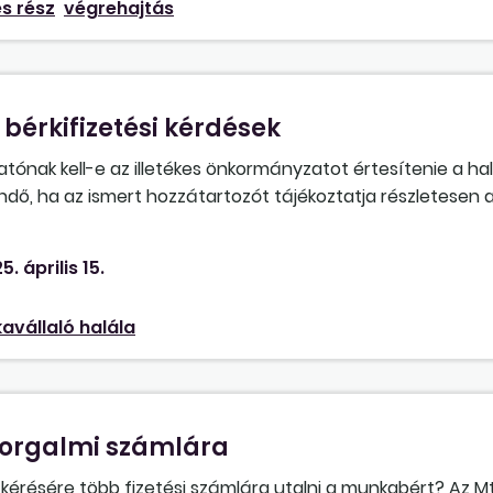
s rész
végrehajtás
sem? Illetve ehhez kapcsolódóan, a 2025. július 1. után 
apott tartozásigazolásból honnan lehet majd eldönteni, ho
bérkifizetési kérdések
ónak kell-e az illetékes önkormányzatot értesítenie a hal
ndő, ha az ismert hozzátartozót tájékoztatja részletesen
ra történő kifizetése részletes feltételeiről, azzal, hogy 
doskodjanak? Amennyiben a munkáltatónak kell az illetéke
5. április 15.
y írja elő? Elegendő-e, ha a jogerős hagyatéki végzés
nülten kezeli az elhunyt munkavállaló jogán számfejtett
avállaló halála
kabérrel és kilépőigazolásokkal, ha munkáltató nem kapja 
forgalmi számlára
érésére több fizetési számlára utalni a munkabért? Az Mt. 