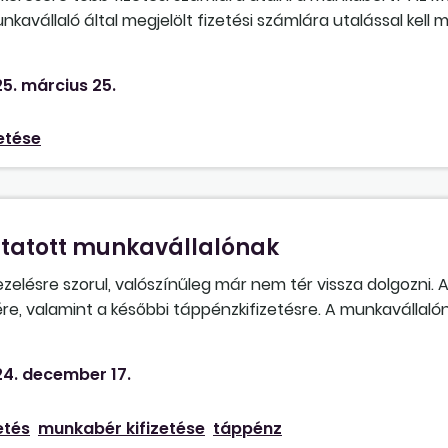
vállaló által megjelölt fizetési számlára utalással kell m
k le, hogy mivel a „számla” kifejezés egyes számban van, 
kavállalói kérés ellenére sem. Helytálló-e ez az értelmez
5. március 25.
ési számlára utalni, akkor az ezzel járó többletköltségek
etése
ztatott munkavállalónak
zelésre szorul, valószínűleg már nem tér vissza dolgozni.
ére, valamint a későbbi táppénzkifizetésre. A munkavállaló
ben szokta a bért megkapni. A cég ügyvezetője azt javaso
írásra, hogy átvette. A munkavállalónak van egy kiskorú gye
4. december 17.
etőség, hogy az anya átvegye a bért és táppénzt meghat
en kézenfekvő megoldás lehetséges egy ilyen helyzetben?
etés
munkabér kifizetése
táppénz