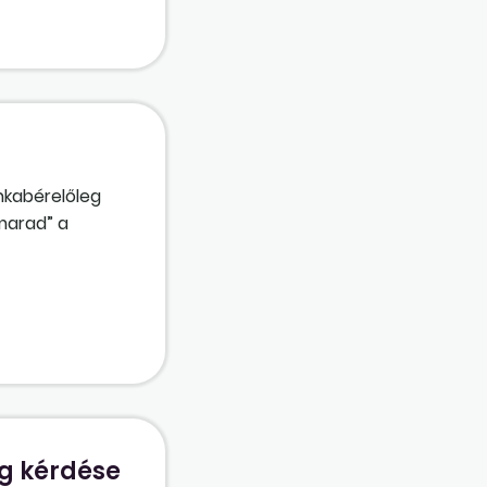
nkabérelőleg
marad” a
amelynek pusztán
unkabérekből
g kérdése