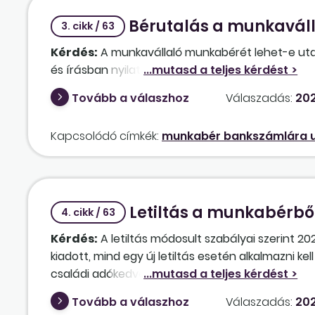
Bérutalás a munkaváll
3. cikk / 63
Kérdés:
A munkavállaló munkabérét lehet-e utal
és írásban nyilatkozott is erről?
Tovább a válaszhoz
Válaszadás:
202
Kapcsolódó címkék:
munkabér bankszámlára u
Letiltás a munkabérből
4. cikk / 63
Kérdés:
A letiltás módosult szabályai szerint 202
kiadott, mind egy új letiltás esetén alkalmazni kel
családi adókedvezmény mentes a letiltás alól 2025
vonatkozik? Akiknek „régi” letiltásuk van, abból p
Tovább a válaszhoz
Válaszadás:
202