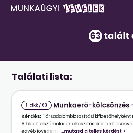
63
talált
Találati lista:
Munkaerő-kölcsönzés – 
1. cikk / 63
Kérdés:
Társadalombiztosítási kifizetőhelyként
A kilépő elszámolások elkészítésekor a kölcsönve
egyéb jövedelmek stb.). A kilépő számfejtések elk