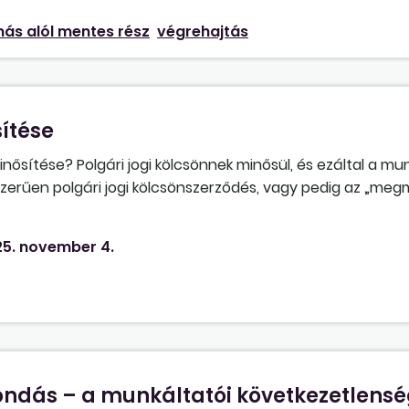
nás alól mentes rész
végrehajtás
ítése
nősítése? Polgári jogi kölcsönnek minősül, és ezáltal a mu
erűen polgári jogi kölcsönszerződés, vagy pedig az „meg
gre tekinteni, mint olyan, jövőben kifizetendő munkabér, 
– annak visszafizetése céljából – az időben későbbi havi m
5. november 4.
pénzkölcsön nyújtásának minősül?
ondás – a munkáltatói következetlensé