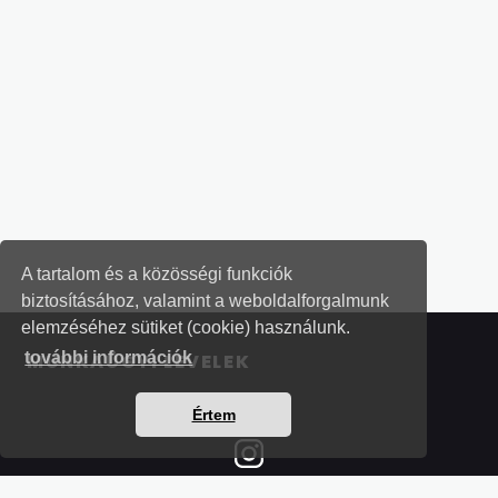
A tartalom és a közösségi funkciók
biztosításához, valamint a weboldalforgalmunk
elemzéséhez sütiket (cookie) használunk.
további információk
MUNKAÜGYI LEVELEK
Értem