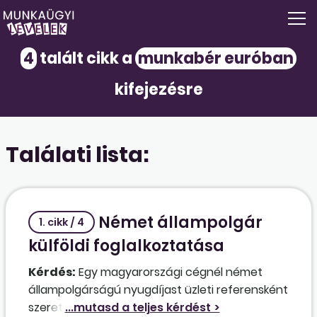
4
talált cikk a
munkabér euróban
kifejezésre
Találati lista:
Német állampolgár
1. cikk / 4
külföldi foglalkoztatása
Kérdés:
Egy magyarországi cégnél német
állampolgárságú nyugdíjast üzleti referensként
szeretnénk megbízási szerződéssel alkalmazni.