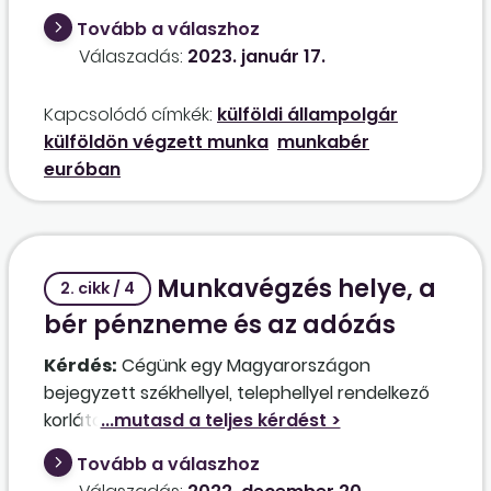
A feladata megrendelés szerzése lenne, a
Tovább a válaszhoz
munkát viszont lényegében Németországban,
Válaszadás:
2023. január 17.
Franciaországban, tehát Nyugat-Európában
végezné. Egyáltalán alkalmazható-e így, ha
Kapcsolódó címkék:
külföldi állampolgár
igen, milyen feltételekkel? Jövedelme
külföldön végzett munka
munkabér
meghatározható-e euróban?
euróban
Munkavégzés helye, a
2. cikk / 4
bér pénzneme és az adózás
Kérdés:
Cégünk egy Magyarországon
bejegyzett székhellyel, telephellyel rendelkező
korlátolt felelősségű társaság. A
rendszergazdánk Svédországban él, onnan
Tovább a válaszhoz
dolgozik. A szerverek, laptopok és azokon a