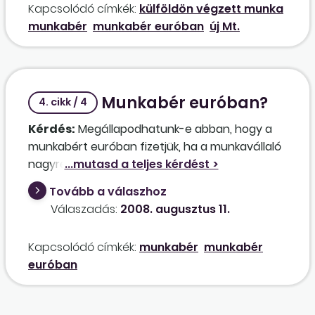
Kapcsolódó címkék:
külföldön végzett munka
kinti biztosítottságáról?
változást?
munkabér
munkabér euróban
új Mt.
Munkabér euróban?
4. cikk / 4
Kérdés:
Megállapodhatunk-e abban, hogy a
munkabért euróban fizetjük, ha a munkavállaló
nagyrészt külföldön végez munkát? Szerintünk
ez az Mt.-től a munkavállaló számára kedvező
Tovább a válaszhoz
eltérést jelentene, ami alapján el lehetne térni
Válaszadás:
2008. augusztus 11.
attól a szabálytól, ami a forintban történő
bérkifizetést írja elő. Mindez pedig a
Kapcsolódó címkék:
munkabér
munkabér
munkavállaló beleegyezésével is történne.
euróban