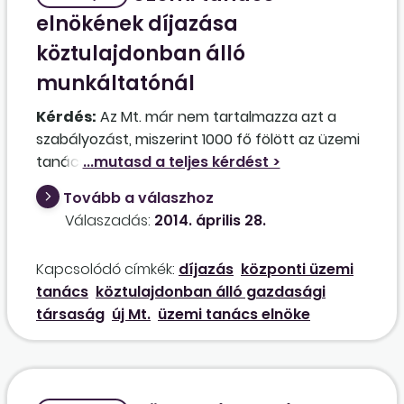
elnökének díjazása
köztulajdonban álló
munkáltatónál
Kérdés:
Az Mt. már nem tartalmazza azt a
szabályozást, miszerint 1000 fő fölött az üzemi
tanács elnöke munkáját díjazás ellenében
végzi. Ez a lehetőség, ha ki is került az Mt.
Tovább a válaszhoz
szövegéből, az üzemi megállapodásba
Válaszadás:
2014. április 28.
bekerülhet, illetve e tekintetben megállapodhat
a díjazásról a munkáltató az üzemi tanáccsal
Kapcsolódó címkék:
díjazás
központi üzemi
alapesetben. Mivel köztulajdonban álló
tanács
köztulajdonban álló gazdasági
munkáltatónál az Mt.-nek az üzemi tanácsra
társaság
új Mt.
üzemi tanács elnöke
vonatkozó szabályaitól nem lehetséges az
eltérés, ez azt is jelenti, hogy az üzemi tanács
elnökének, valamint a tagoknak járó havi
díjazásban/tiszteletdíjban a felek közötti