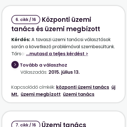
Központi üzemi
6. cikk / 16
tanács és üzemi megbízott
Kérdés:
A tavaszi üzemi tanácsi választások
során a következő problémával szembesültünk.
Társaságunknak négy telephelye van, ezek
egyikén azonban csak 22 fő dolgozik. Itt üzemi
Tovább a válaszhoz
megbízott választására került sor. Kérdésem,
Válaszadás:
2015. július 13.
hogy ez az üzemi megbízott mindenképpen
tagja lesz a központi üzemi tanácsnak is?
Kapcsolódó címkék:
központi üzemi tanács
új
Jogszerű-e, ha a központi üzemi tanács úgy
Mt.
üzemi megbízott
üzemi tanács
állapodik meg a munkáltatóval, hogy az üzemi
megbízott csak tanácskozási joggal vehet
részt a központi üzemi tanács ülésein, tekintve
hogy arányaiban nagyon kevés munkavállalót
Üzemi tanács
képvisel?
7. cikk / 16