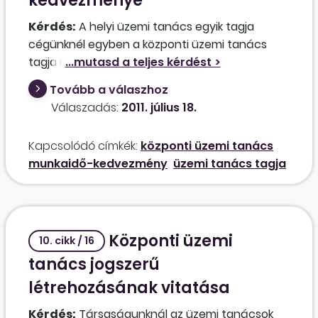
kedvezménye
Kérdés:
A helyi üzemi tanács egyik tagja
cégünknél egyben a központi üzemi tanács
tagja is. Az üzemi megállapodás alapján mind a
helyi, mind a központi üzemi tanács esetében
Tovább a válaszhoz
van lehetőség arra, hogy bármelyik tag az
Válaszadás:
2011. július 18.
üzemi tanács elnökének engedélye alapján az
összesített munkaidő-kedvezményből az őt
Kapcsolódó címkék:
központi üzemi tanács
megillető hányadnál többet használjon fel. A
munkaidő-kedvezmény
üzemi tanács tagja
kérdésem, hogy ebben az esetben is
érvényesül az a korlát, hogy a munkavállaló
legfeljebb a munkaidő felében mentesülhet a
munkavégzés alól?
Központi üzemi
10. cikk / 16
tanács jogszerű
létrehozásának vitatása
Kérdés:
Társaságunknál az üzemi tanácsok