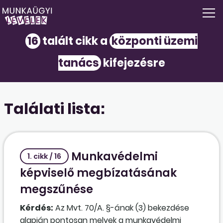
16
talált cikk a
központi üzemi
tanács
kifejezésre
Találati lista:
Munkavédelmi
1. cikk / 16
képviselő megbízatásának
megszűnése
Kérdés:
Az Mvt. 70/A. §-ának (3) bekezdése
alapján pontosan melyek a munkavédelmi