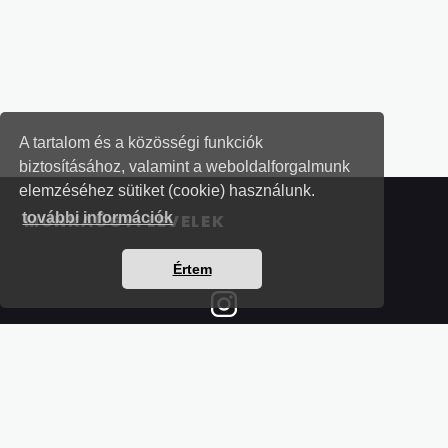
A tartalom és a közösségi funkciók
biztosításához, valamint a weboldalforgalmunk
elemzéséhez sütiket (cookie) használunk.
további információk
MUNKAÜGYI LEVELEK
Értem
Részletek a bankkártyás fizetésről
Kérdések és válaszok a bankkártyás fizetésről