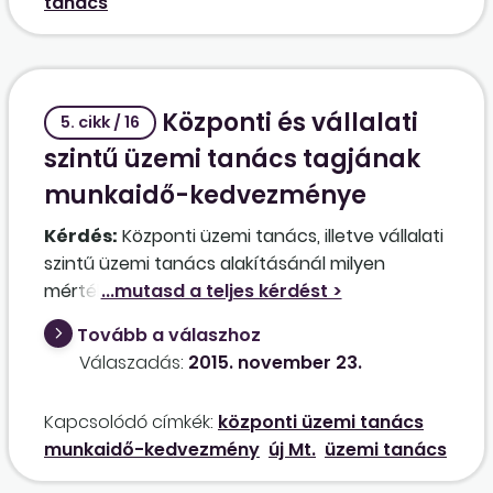
tanács
Központi és vállalati
5. cikk / 16
szintű üzemi tanács tagjának
munkaidő-kedvezménye
Kérdés:
Központi üzemi tanács, illetve vállalati
szintű üzemi tanács alakításánál milyen
mértékű munkaidő-kedvezmény illeti meg a
delegált tagokat havonta?
Tovább a válaszhoz
Válaszadás:
2015. november 23.
Kapcsolódó címkék:
központi üzemi tanács
munkaidő-kedvezmény
új Mt.
üzemi tanács