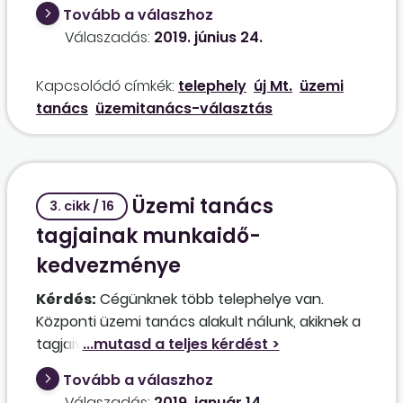
vezetői az üzemi tanács részvételi jogai
Tovább a válaszhoz
tekintetében rendelkeznek jogkörrel, de az
Válaszadás:
2019. június 24.
egyes telephelyek, részlegek létszáma nem éri
el a 15 főt, akkor kell vagy sem egyáltalán üzemi
Kapcsolódó címkék:
telephely
új Mt.
üzemi
tanácsot választani a munkáltatónál?
tanács
üzemitanács-választás
Üzemi tanács
3. cikk / 16
tagjainak munkaidő-
kedvezménye
Kérdés:
Cégünknek több telephelye van.
Központi üzemi tanács alakult nálunk, akiknek a
tagjaival rendszeresen konzultálunk. A központi
üzemi tanács tagjai különböző munkaidő-
Tovább a válaszhoz
beosztásokban dolgoznak, így sűrűn előfordul,
Válaszadás:
2019. január 14.