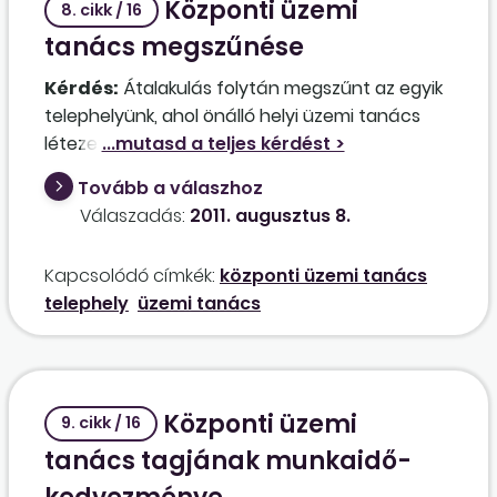
Központi üzemi
megállapodás nem köthető meg érvényesen?
8. cikk / 16
Részesítheti-e jogszerűen díjazásban a
tanács megszűnése
köztulajdonban álló munkáltató az üzemi
Kérdés:
Átalakulás folytán megszűnt az egyik
tanács, valamint a központi üzemi tanács
telephelyünk, ahol önálló helyi üzemi tanács
tagjait, illetve elnökét?
létezett; valamennyi munkavállaló el lett
bocsátva. Ennek következtében már csak egy
Tovább a válaszhoz
helyen, a központban van helyi üzemi tanács. A
Válaszadás:
2011. augusztus 8.
központi üzemi tanáccsal ilyen esetben mi
történik; fennmarad vagy megszűnik?
Kapcsolódó címkék:
központi üzemi tanács
telephely
üzemi tanács
Központi üzemi
9. cikk / 16
tanács tagjának munkaidő-