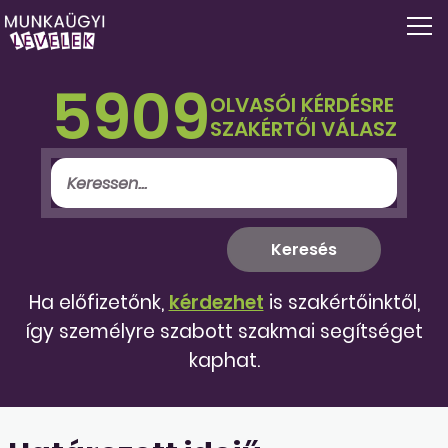
5909
OLVASÓI KÉRDÉSRE
SZAKÉRTŐI VÁLASZ
Ha előfizetőnk,
kérdezhet
is szakértőinktől,
így személyre szabott szakmai segítséget
kaphat.