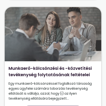
Munkaerő-kölcsönzési és -közvetítési
tevékenység folytatásának feltételei
Egy munkaerő-kölcsönzéssel foglalkozó társaság
egyes ügyfelei számára toborzási tevékenység
ellátását is vállalja, azzal, hogy (i) az ilyen
tevékenység ellátására bejegyzett...