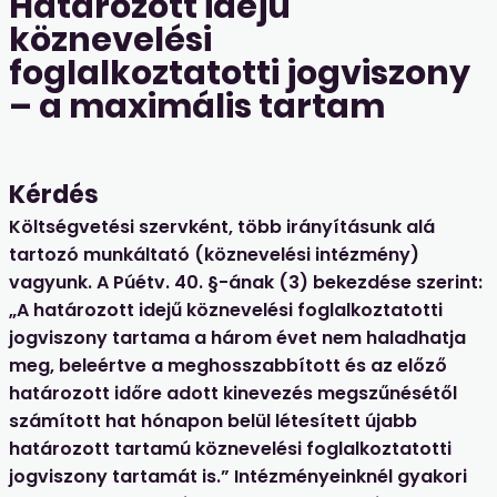
Határozott idejű
köznevelési
foglalkoztatotti jogviszony
– a maximális tartam
Kérdés
Költségvetési szervként, több irányításunk alá
tartozó munkáltató (köznevelési intézmény)
vagyunk. A Púétv. 40. §-ának (3) bekezdése szerint:
„A határozott idejű köznevelési foglalkoztatotti
jogviszony tartama a három évet nem haladhatja
meg, beleértve a meghosszabbított és az előző
határozott időre adott kinevezés megszűnésétől
számított hat hónapon belül létesített újabb
határozott tartamú köznevelési foglalkoztatotti
jogviszony tartamát is.” Intézményeinknél gyakori