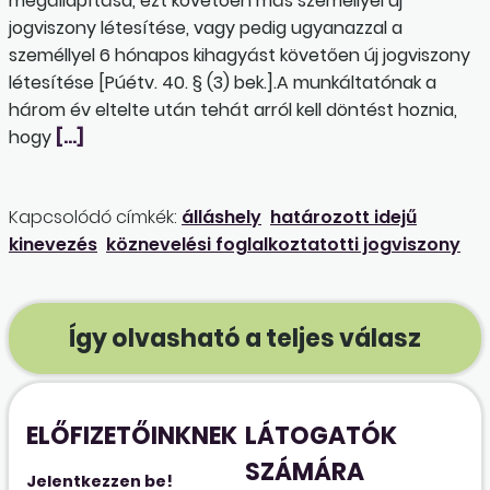
megállapítása, ezt követően más személlyel új
jogviszony létesítése, vagy pedig ugyanazzal a
személlyel 6 hónapos kihagyást követően új jogviszony
létesítése [Púétv. 40. § (3) bek.].A munkáltatónak a
három év eltelte után tehát arról kell döntést hoznia,
hogy
[…]
Kapcsolódó címkék:
álláshely
határozott idejű
kinevezés
köznevelési foglalkoztatotti jogviszony
Így olvasható a teljes válasz
ELŐFIZETŐINKNEK
LÁTOGATÓK
SZÁMÁRA
Jelentkezzen be!