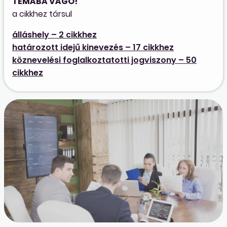
TÉMÁBA VÁGÓ!
a cikkhez társul
álláshely – 2 cikkhez
határozott idejű kinevezés – 17 cikkhez
köznevelési foglalkoztatotti jogviszony – 50
cikkhez