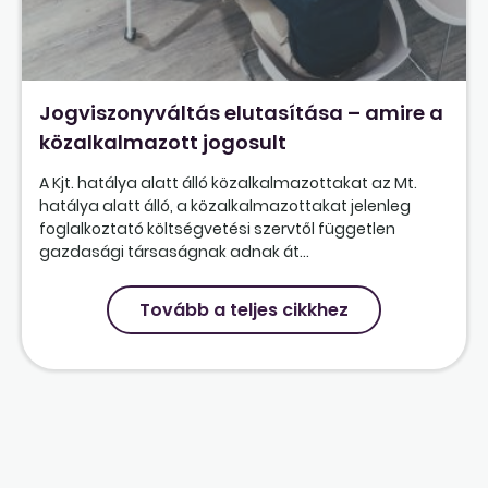
Jogviszonyváltás elutasítása – amire a
közalkalmazott jogosult
A Kjt. hatálya alatt álló közalkalmazottakat az Mt.
hatálya alatt álló, a közalkalmazottakat jelenleg
foglalkoztató költségvetési szervtől független
gazdasági társaságnak adnak át...
Tovább a teljes cikkhez