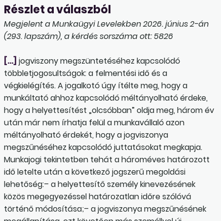
Részlet a válaszból
Megjelent a Munkaügyi Levelekben 2026. június 2-án
(293. lapszám), a kérdés sorszáma ott: 5826
[…]
jogviszony megszüntetéséhez kapcsolódó
többletjogosultságok: a felmentési idő és a
végkielégítés. A jogalkotó úgy ítélte meg, hogy a
munkáltató ahhoz kapcsolódó méltányolható érdeke,
hogy a helyettesítést „olcsóbban” oldja meg, három év
után már nem írhatja felül a munkavállaló azon
méltányolható érdekét, hogy a jogviszonya
megszűnéséhez kapcsolódó juttatásokat megkapja.
Munkajogi tekintetben tehát a hároméves határozott
idő letelte után a következő jogszerű megoldási
lehetőség:– a helyettesítő személy kinevezésének
közös megegyezéssel határozatlan időre szólóvá
történő módosítása;– a jogviszonya megszűnésének