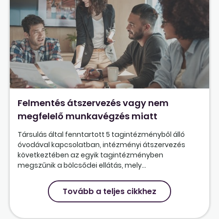
Felmentés átszervezés vagy nem
megfelelő munkavégzés miatt
Társulás által fenntartott 5 tagintézményből álló
óvodával kapcsolatban, intézményi átszervezés
következtében az egyik tagintézményben
megszűnik a bölcsődei ellátás, mely...
Tovább a teljes cikkhez