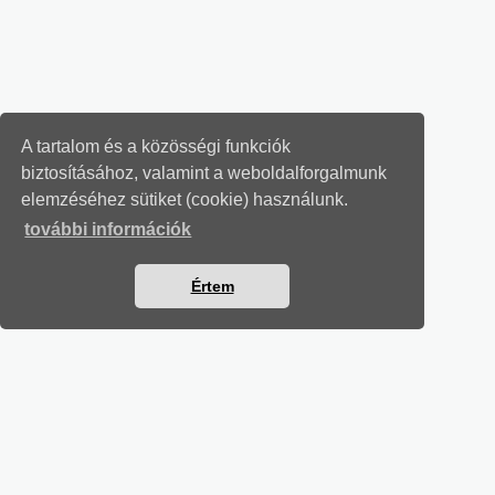
A tartalom és a közösségi funkciók
biztosításához, valamint a weboldalforgalmunk
elemzéséhez sütiket (cookie) használunk.
további információk
Értem