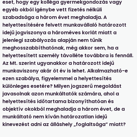
eset, hogy egy kolléga gyermekgondozás vagy
egyéb okból igénybe vett fizetés nélküli
szabadsága a három évet meghaladja. A
helyettesítésére felvett munkavállaló határozott
idejű jogviszonya a hároméves korlát miatt a
jelenlegi szabályozás alapján nem tűnik
meghosszabbíthatónak, még akkor sem, ha a
helyettesített személy távolléte továbbra is fennáll.
Az Mt. szerint ugyanakkor a határozott idejű
munkaviszony akár öt év is lehet. Alkalmazható-e
ezen szabálya, figyelemmel a helyettesítés
különleges esetére? Milyen jogszerű megoldást
javasolnak azon munkáltatók számára, ahol a
helyettesítés időtartama bizonyíthatóan és
objektív okokból meghaladja a három évet, de a
munkáltató nem kíván határozatlan idejű
kinevezést adni az álláshely „foglaltsága” miatt?