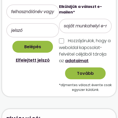
Elküldjük a választ e-
mailen*
Hozzájárulok, hogy a
weboldal kapcso­lat­
felvétel céljából tárolja
Elfelejtett jelszó
az
adataimat
.
*díjmentes választ évente csak
egyszer küldünk.