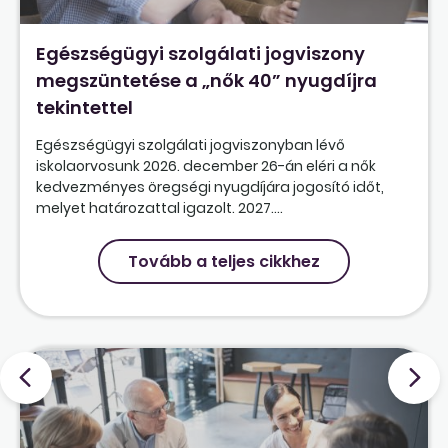
Egészségügyi szolgálati jogviszony
megszüntetése a „nők 40” nyugdíjra
tekintettel
Egészségügyi szolgálati jogviszonyban lévő
iskolaorvosunk 2026. december 26-án eléri a nők
kedvezményes öregségi nyugdíjára jogosító időt,
melyet határozattal igazolt. 2027....
Tovább a teljes cikkhez