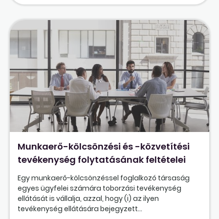
Munkaerő-kölcsönzési és -közvetítési
tevékenység folytatásának feltételei
Egy munkaerő-kölcsönzéssel foglalkozó társaság
egyes ügyfelei számára toborzási tevékenység
ellátását is vállalja, azzal, hogy (i) az ilyen
tevékenység ellátására bejegyzett...