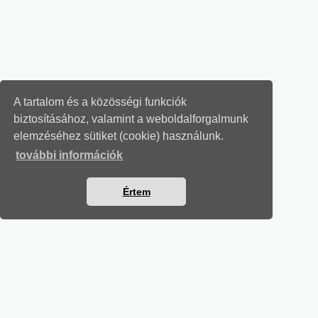
A tartalom és a közösségi funkciók
biztosításához, valamint a weboldalforgalmunk
elemzéséhez sütiket (cookie) használunk.
további információk
Értem