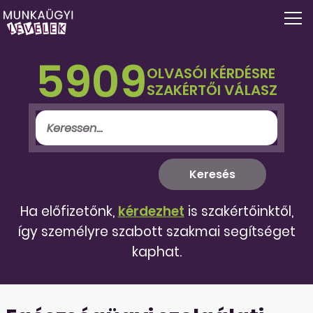
5909
OLVASÓI KÉRDÉSRE
SZAKÉRTŐI VÁLASZ
Ha előfizetőnk,
kérdezhet
is szakértőinktől,
így személyre szabott szakmai segítséget
kaphat.