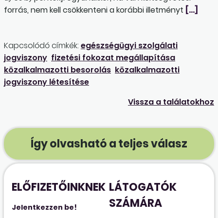
forrás, nem kell csökkenteni a korábbi illetményt
[…]
Kapcsolódó címkék:
egészségügyi szolgálati
jogviszony
fizetési fokozat megállapítása
közalkalmazotti besorolás
közalkalmazotti
jogviszony létesítése
Vissza a találatokhoz
Így olvasható a teljes válasz
ELŐFIZETŐINKNEK
LÁTOGATÓK
SZÁMÁRA
Jelentkezzen be!