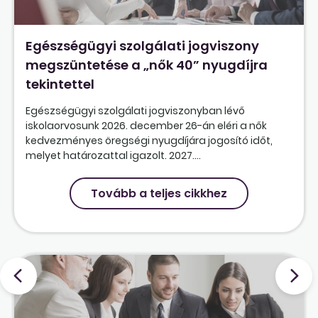
Egészségügyi szolgálati jogviszony
megszüntetése a „nők 40” nyugdíjra
tekintettel
Egészségügyi szolgálati jogviszonyban lévő
iskolaorvosunk 2026. december 26-án eléri a nők
kedvezményes öregségi nyugdíjára jogosító időt,
melyet határozattal igazolt. 2027....
Tovább a teljes cikkhez