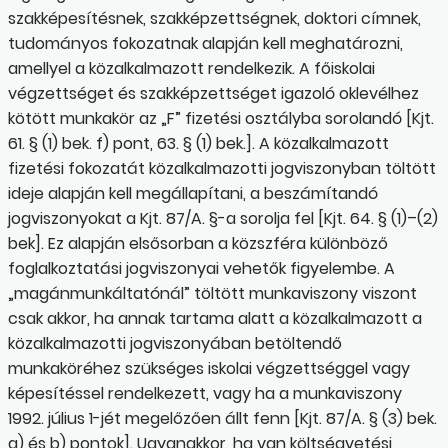
szakképesítésnek, szakképzettségnek, doktori címnek,
tudományos fokozatnak alapján kell meghatározni,
amellyel a közalkalmazott rendelkezik. A főiskolai
végzettséget és szakképzettséget igazoló oklevélhez
kötött munkakör az „F” fizetési osztályba sorolandó [Kjt.
61. § (1) bek. f) pont, 63. § (1) bek.]. A közalkalmazott
fizetési fokozatát közalkalmazotti jogviszonyban töltött
ideje alapján kell megállapítani, a beszámítandó
jogviszonyokat a Kjt. 87/A. §-a sorolja fel [Kjt. 64. § (1)–(2)
bek]. Ez alapján elsősorban a közszféra különböző
foglalkoztatási jogviszonyai vehetők figyelembe. A
„magánmunkáltatónál” töltött munkaviszony viszont
csak akkor, ha annak tartama alatt a közalkalmazott a
közalkalmazotti jogviszonyában betöltendő
munkaköréhez szükséges iskolai végzettséggel vagy
képesítéssel rendelkezett, vagy ha a munkaviszony
1992. július 1-jét megelőzően állt fenn [Kjt. 87/A. § (3) bek.
a) és b) pontok]. Ugyanakkor, ha van költségvetési