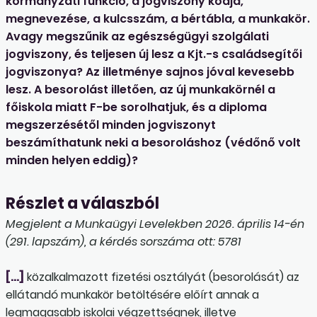
kormányzati funkció, a jogviszony kódja,
megnevezése, a kulcsszám, a bértábla, a munkakör.
Avagy megszűnik az egészségügyi szolgálati
jogviszony, és teljesen új lesz a Kjt.-s családsegítői
jogviszonya? Az illetménye sajnos jóval kevesebb
lesz. A besorolást illetően, az új munkakörnél a
főiskola miatt F-be sorolhatjuk, és a diploma
megszerzésétől minden jogviszonyt
beszámíthatunk neki a besoroláshoz (védőnő volt
minden helyen eddig)?
Részlet a válaszból
Megjelent a Munkaügyi Levelekben 2026. április 14-én
(291. lapszám), a kérdés sorszáma ott: 5781
[…]
közalkalmazott fizetési osztályát (besorolását) az
ellátandó munkakör betöltésére előírt annak a
legmagasabb iskolai végzettségnek, illetve