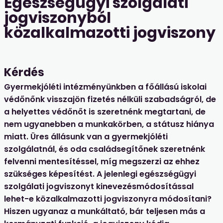
Egészségügyi szolgálati
jogviszonyból
közalkalmazotti jogviszony
Kérdés
Gyermekjóléti intézményünkben a főállású iskolai
védőnőnk visszajön fizetés nélküli szabadságról, de
a helyettes védőnőt is szeretnénk megtartani, de
nem ugyanebben a munkakörben, a státusz hiánya
miatt. Üres állásunk van a gyermekjóléti
szolgálatnál, és oda családsegítőnek szeretnénk
felvenni mentesítéssel, míg megszerzi az ehhez
szükséges képesítést. A jelenlegi egészségügyi
szolgálati jogviszonyt kinevezésmódosítással
lehet-e közalkalmazotti jogviszonyra módosítani?
Hiszen ugyanaz a munkáltató, bár teljesen más a