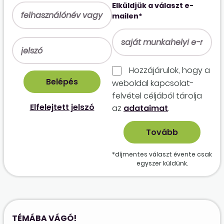
Elküldjük a választ e-
mailen*
Hozzájárulok, hogy a
weboldal kapcso­lat­
felvétel céljából tárolja
Elfelejtett jelszó
az
adataimat
.
*díjmentes választ évente csak
egyszer küldünk.
TÉMÁBA VÁGÓ!