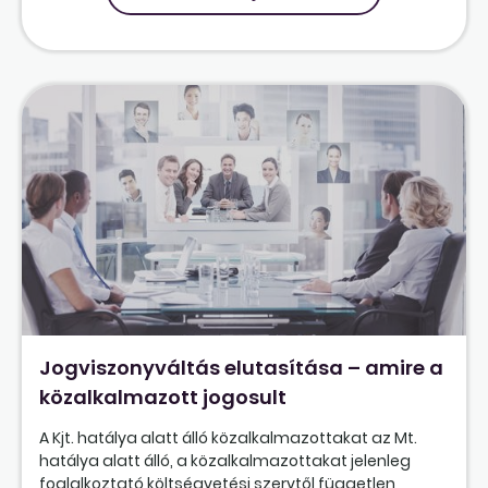
Jogviszonyváltás elutasítása – amire a
közalkalmazott jogosult
A Kjt. hatálya alatt álló közalkalmazottakat az Mt.
hatálya alatt álló, a közalkalmazottakat jelenleg
foglalkoztató költségvetési szervtől független