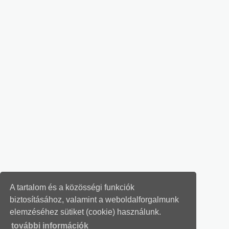
A tartalom és a közösségi funkciók
biztosításához, valamint a weboldalforgalmunk
elemzéséhez sütiket (cookie) használunk.
további információk