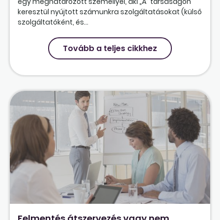
egy meghatározott személlyel, aki „A” társaságon
keresztül nyújtott számunkra szolgáltatásokat (külső
szolgáltatóként, és...
Tovább a teljes cikkhez
Felmentés átszervezés vagy nem