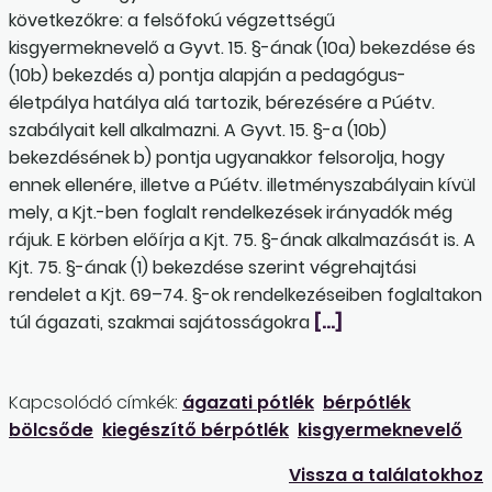
következőkre: a felsőfokú végzettségű
kisgyermeknevelő a Gyvt. 15. §-ának (10a) bekezdése és
(10b) bekezdés a) pontja alapján a pedagógus-
életpálya hatálya alá tartozik, bérezésére a Púétv.
szabályait kell alkalmazni. A Gyvt. 15. §-a (10b)
bekezdésének b) pontja ugyanakkor felsorolja, hogy
ennek ellenére, illetve a Púétv. illetményszabályain kívül
mely, a Kjt.-ben foglalt rendelkezések irányadók még
rájuk. E körben előírja a Kjt. 75. §-ának alkalmazását is. A
Kjt. 75. §-ának (1) bekezdése szerint végrehajtási
rendelet a Kjt. 69–74. §-ok rendelkezéseiben foglaltakon
túl ágazati, szakmai sajátosságokra
[…]
Kapcsolódó címkék:
ágazati pótlék
bérpótlék
bölcsőde
kiegészítő bérpótlék
kisgyermeknevelő
Vissza a találatokhoz