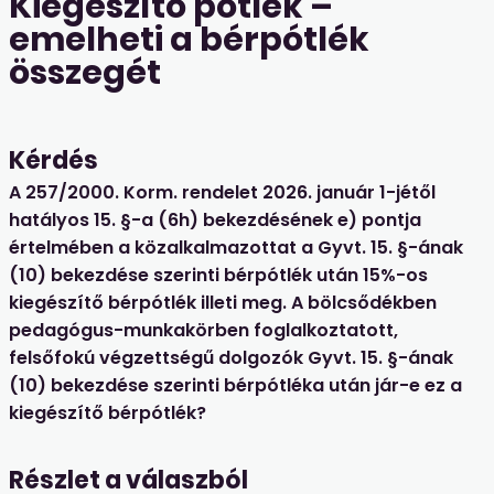
Kiegészítő pótlék –
emelheti a bérpótlék
összegét
Kérdés
A 257/2000. Korm. rendelet 2026. január 1-jétől
hatályos 15. §-a (6h) bekezdésének e) pontja
értelmében a közalkalmazottat a Gyvt. 15. §-ának
(10) bekezdése szerinti bérpótlék után 15%-os
kiegészítő bérpótlék illeti meg. A bölcsődékben
pedagógus-munkakörben foglalkoztatott,
felsőfokú végzettségű dolgozók Gyvt. 15. §-ának
(10) bekezdése szerinti bérpótléka után jár-e ez a
kiegészítő bérpótlék?
Részlet a válaszból