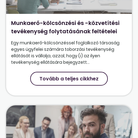
Munkaerő-kölcsönzési és -közvetítési
tevékenység folytatásának feltételei
Egy munkaerő-kölcsönzéssel foglalkozó társaság
egyes ügyfelei számára toborzási tevékenység
ellátását is vállalja, azzal, hogy (i) az ilyen
tevékenység ellátására bejegyzett...
Tovább a teljes cikkhez