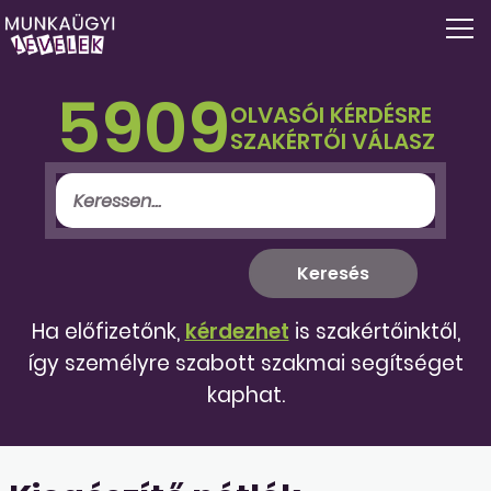
5909
OLVASÓI KÉRDÉSRE
SZAKÉRTŐI VÁLASZ
Ha előfizetőnk,
kérdezhet
is szakértőinktől,
így személyre szabott szakmai segítséget
kaphat.