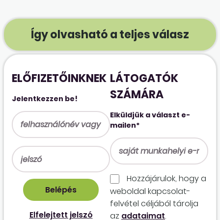
Így olvasható a teljes válasz
ELŐFIZETŐINKNEK
LÁTOGATÓK
SZÁMÁRA
Jelentkezzen be!
Elküldjük a választ e-
mailen*
Hozzájárulok, hogy a
weboldal kapcso­lat­
felvétel céljából tárolja
Elfelejtett jelszó
az
adataimat
.