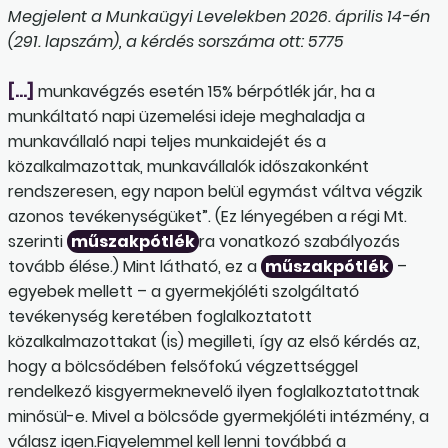
Megjelent a Munkaügyi Levelekben 2026. április 14-én
(291. lapszám), a kérdés sorszáma ott: 5775
[…]
munkavégzés esetén 15% bérpótlék jár, ha a
munkáltató napi üzemelési ideje meghaladja a
munkavállaló napi teljes munkaidejét és a
közalkalmazottak, munkavállalók időszakonként
rendszeresen, egy napon belül egymást váltva végzik
azonos tevékenységüket”. (Ez lényegében a régi Mt.
szerinti
műszakpótlék
ra vonatkozó szabályozás
tovább élése.) Mint látható, ez a
műszakpótlék
–
egyebek mellett – a gyermekjóléti szolgáltató
tevékenység keretében foglalkoztatott
közalkalmazottakat (is) megilleti, így az első kérdés az,
hogy a bölcsődében felsőfokú végzettséggel
rendelkező kisgyermeknevelő ilyen foglalkoztatottnak
minősül-e. Mivel a bölcsőde gyermekjóléti intézmény, a
válasz igen.Figyelemmel kell lenni továbbá a