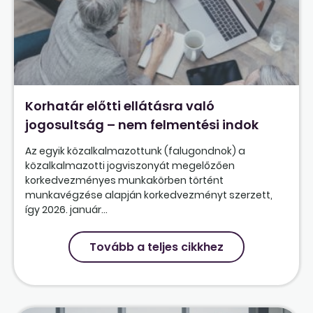
Korhatár előtti ellátásra való
jogosultság – nem felmentési indok
Az egyik közalkalmazottunk (falugondnok) a
közalkalmazotti jogviszonyát megelőzően
korkedvezményes munkakörben történt
munkavégzése alapján korkedvezményt szerzett,
így 2026. január...
Tovább a teljes cikkhez