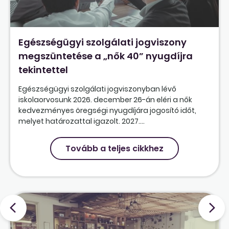
Egészségügyi szolgálati jogviszony
megszüntetése a „nők 40” nyugdíjra
tekintettel
Egészségügyi szolgálati jogviszonyban lévő
iskolaorvosunk 2026. december 26-án eléri a nők
kedvezményes öregségi nyugdíjára jogosító időt,
melyet határozattal igazolt. 2027....
Tovább a teljes cikkhez