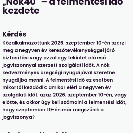
„Nők40” – a felmentési idő
kezdete
Kérdés
Közalkalmazottunk 2026. szeptember 10-én szerzi
meg a negyven év keresőtevékenységgel járó
biztosítási vagy azzal egy tekintet alá eső
jogviszonnyal szerzett szolgálati időt. A nők
kedvezményes öregségi nyugdíjával szeretne
nyugdíjba menni. A felmentési idő ez esetben
mikortól kezdődik: amikor eléri a negyven év
szolgálati időt, azaz 2026. szeptember 10-én, vagy
előtte, és akkor úgy kell számolni a felmentési időt,
hogy szeptember 10-én már megszűnik a
jogviszonya?