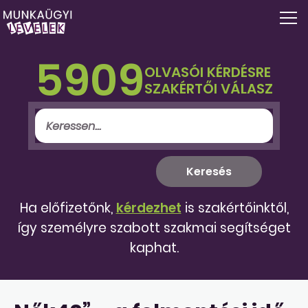
5909
OLVASÓI KÉRDÉSRE
SZAKÉRTŐI VÁLASZ
Ha előfizetőnk,
kérdezhet
is szakértőinktől,
így személyre szabott szakmai segítséget
kaphat.