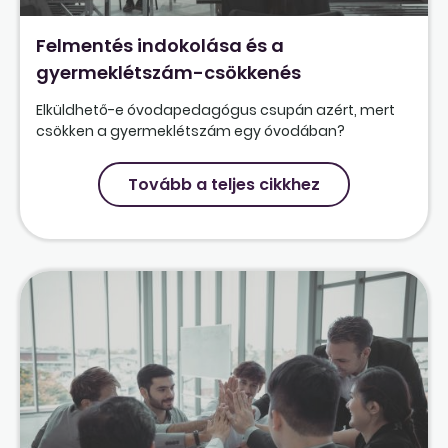
Felmentés indokolása és a
gyermeklétszám-csökkenés
Elküldhető-e óvodapedagógus csupán azért, mert
csökken a gyermeklétszám egy óvodában?
Tovább a teljes cikkhez