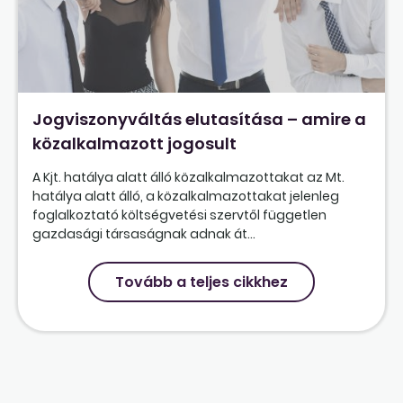
Jogviszonyváltás elutasítása – amire a
közalkalmazott jogosult
A Kjt. hatálya alatt álló közalkalmazottakat az Mt.
hatálya alatt álló, a közalkalmazottakat jelenleg
foglalkoztató költségvetési szervtől független
gazdasági társaságnak adnak át...
Tovább a teljes cikkhez