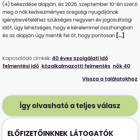
(4) bekezdése alapján, és 2026. szeptember 10-én szerzi
meg a nők kedvezményes öregségi nyugdíjának
igénybevételéhez szükséges negyven év jogosultsági
időt, úgy lehetséges, hogy e kérelemmel összhangban
és az alapján úgy mentik fel őt, hogy pontosan
[…]
Kapcsolódó címkék:
40 éves szolgálati idő
felmentési idő
közalkalmazotti felmentés
nők 40
Vissza a találatokhoz
Így olvasható a teljes válasz
ELŐFIZETŐINKNEK
LÁTOGATÓK