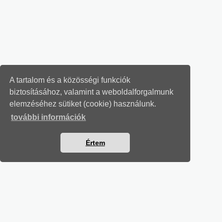
A tartalom és a közösségi funkciók
biztosításához, valamint a weboldalforgalmunk
elemzéséhez sütiket (cookie) használunk.
további információk
Értem