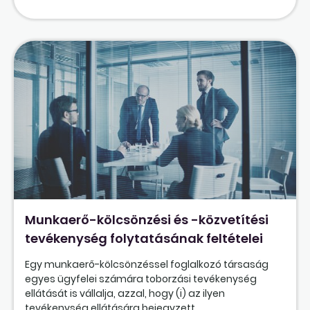
Munkaerő-kölcsönzési és -közvetítési
tevékenység folytatásának feltételei
Egy munkaerő-kölcsönzéssel foglalkozó társaság
egyes ügyfelei számára toborzási tevékenység
ellátását is vállalja, azzal, hogy (i) az ilyen
tevékenység ellátására bejegyzett...