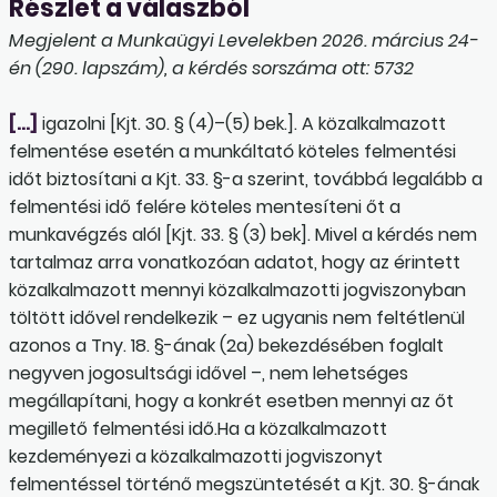
Részlet a válaszból
Megjelent a Munkaügyi Levelekben 2026. március 24-
én (290. lapszám), a kérdés sorszáma ott: 5732
[…]
igazolni [Kjt. 30. § (4)–(5) bek.]. A közalkalmazott
felmentése esetén a munkáltató köteles felmentési
időt biztosítani a Kjt. 33. §-a szerint, továbbá legalább a
felmentési idő felére köteles mentesíteni őt a
munkavégzés alól [Kjt. 33. § (3) bek]. Mivel a kérdés nem
tartalmaz arra vonatkozóan adatot, hogy az érintett
közalkalmazott mennyi közalkalmazotti jogviszonyban
töltött idővel rendelkezik – ez ugyanis nem feltétlenül
azonos a Tny. 18. §-ának (2a) bekezdésében foglalt
negyven jogosultsági idővel –, nem lehetséges
megállapítani, hogy a konkrét esetben mennyi az őt
megillető felmentési idő.Ha a közalkalmazott
kezdeményezi a közalkalmazotti jogviszonyt
felmentéssel történő megszüntetését a Kjt. 30. §-ának