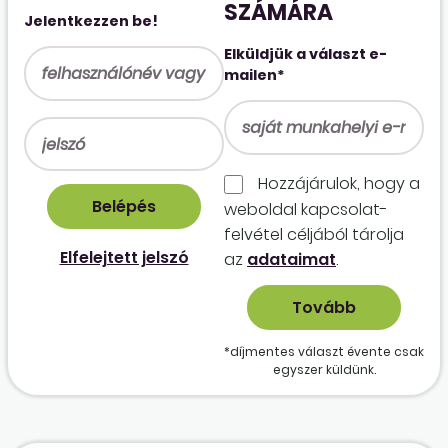
SZÁMÁRA
Jelentkezzen be!
Elküldjük a választ e-
mailen*
Hozzájárulok, hogy a
weboldal kapcso­lat­
felvétel céljából tárolja
Elfelejtett jelszó
az
adataimat
.
*díjmentes választ évente csak
egyszer küldünk.