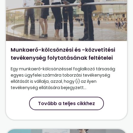
Munkaerő-kölcsönzési és -közvetítési
tevékenység folytatásának feltételei
Egy munkaerő-kölcsönzéssel foglalkozó társaság
egyes ügyfelei számára toborzási tevékenység
ellátását is vállalja, azzal, hogy (i) az ilyen
tevékenység ellátására bejegyzett...
Tovább a teljes cikkhez