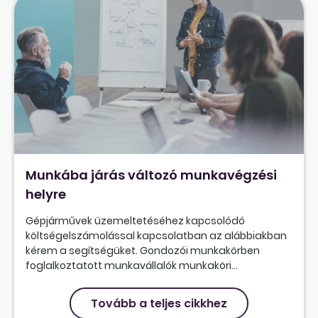
Munkába járás változó munkavégzési
helyre
Gépjárművek üzemeltetéséhez kapcsolódó
költségelszámolással kapcsolatban az alábbiakban
kérem a segítségüket. Gondozói munkakörben
foglalkoztatott munkavállalók munkaköri...
Tovább a teljes cikkhez