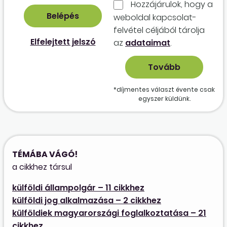
Hozzájárulok, hogy a
weboldal kapcso­lat­
felvétel céljából tárolja
Elfelejtett jelszó
az
adataimat
.
*díjmentes választ évente csak
egyszer küldünk.
TÉMÁBA VÁGÓ!
a cikkhez társul
külföldi állampolgár – 11 cikkhez
külföldi jog alkalmazása – 2 cikkhez
külföldiek magyarországi foglalkoztatása – 21
cikkhez