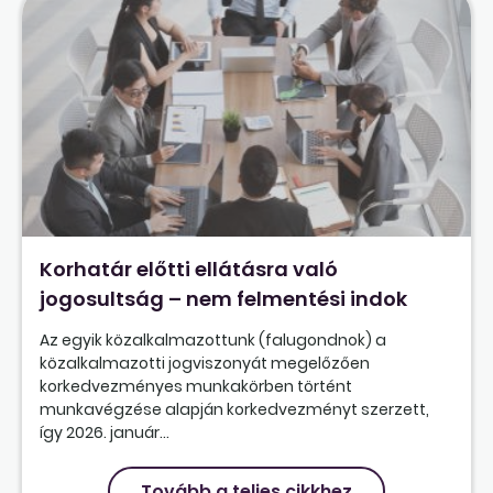
Korhatár előtti ellátásra való
jogosultság – nem felmentési indok
Az egyik közalkalmazottunk (falugondnok) a
közalkalmazotti jogviszonyát megelőzően
korkedvezményes munkakörben történt
munkavégzése alapján korkedvezményt szerzett,
így 2026. január...
Tovább a teljes cikkhez