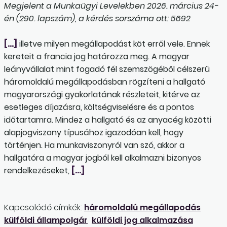
Megjelent a Munkaügyi Levelekben 2026. március 24-
én (290. lapszám), a kérdés sorszáma ott: 5692
[…]
illetve milyen megállapodást köt erről vele. Ennek
kereteit a francia jog határozza meg. A magyar
leányvállalat mint fogadó fél szemszögéből célszerű
háromoldalú megállapodásban rögzíteni a hallgató
magyarországi gyakorlatának részleteit, kitérve az
esetleges díjazásra, költségviselésre és a pontos
időtartamra. Mindez a hallgató és az anyacég közötti
alapjogviszony típusához igazodóan kell, hogy
történjen. Ha munkaviszonyról van szó, akkor a
hallgatóra a magyar jogból kell alkalmazni bizonyos
rendelkezéseket,
[…]
Kapcsolódó címkék:
háromoldalú megállapodás
külföldi állampolgár
külföldi jog alkalmazása