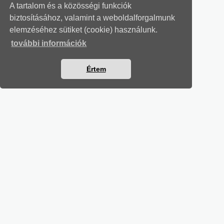
A tartalom és a közösségi funkciók
biztosításához, valamint a weboldalforgalmunk
elemzéséhez sütiket (cookie) használunk.
további információk
Értem
MUNKAÜGYI LEVELEK