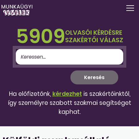
5909
OLVASÓI KÉRDÉSRE
SZAKÉRTŐI VÁLASZ
Ha előfizetőnk,
kérdezhet
is szakértőinktől,
így személyre szabott szakmai segítséget
kaphat.