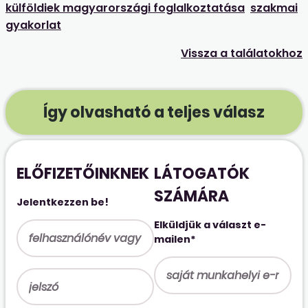
külföldiek magyarországi foglalkoztatása
szakmai
gyakorlat
Vissza a találatokhoz
Így olvasható a teljes válasz
ELŐFIZETŐINKNEK
LÁTOGATÓK
SZÁMÁRA
Jelentkezzen be!
Elküldjük a választ e-
mailen*