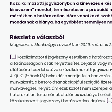
Közalkalmazotti jogviszonyban a kinevezés elkés
kinevezem” mondat, természetesen a próbaidő már 
mértékben a határozatlan időre vonatkozó szabál
mondatnak a hiánya, ha egyébként semmilyen ne
Részlet a válaszból
Megjelent a Munkaügyi Levelekben 2026. március 24
[…]
közalkalmazotti jogviszony esetében a határozatla
általánosságban csak helyettesítés céljából, vagy m
ellátására teszi lehetővé a közalkalmazotti jogviszony 
A Kjt. 21. §-ának (3) bekezdése sorolja fel a kinevezé
munkakörét, a besorolásának alapjául szolgáló fizetés
munkavégzés helyét, ám ezek között nem szerepel a 
határozatlan tartamának általános szabályát erősíti a
közalkalmazotti jogviszonyt határozatlan idejűnek
[…