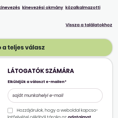
kinevezés
kinevezési okmány
közalkalmazotti
Vissza a találatokhoz
 a teljes válasz
LÁTOGATÓK SZÁMÁRA
Elküldjük a választ e-mailen*
Hozzájárulok, hogy a weboldal kapcso­
lat­felvétel céljából tárolja az
adataimat
.