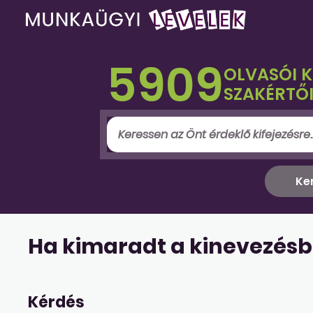
5909
OLVASÓI 
SZAKÉRTŐI
Ha kimaradt a kinevezésbő
Kérdés