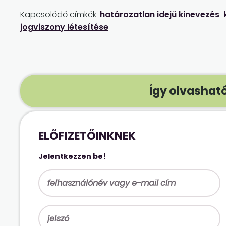
Kapcsolódó címkék:
határozatlan idejű kinevezés
jogviszony létesítése
Így olvasható
ELŐFIZETŐINKNEK
Jelentkezzen be!