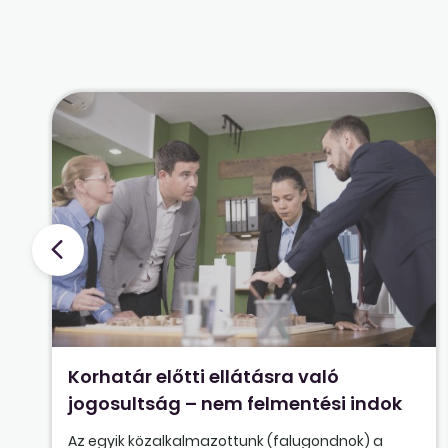
Korhatár előtti ellátásra való
jogosultság – nem felmentési indok
Az egyik közalkalmazottunk (falugondnok) a