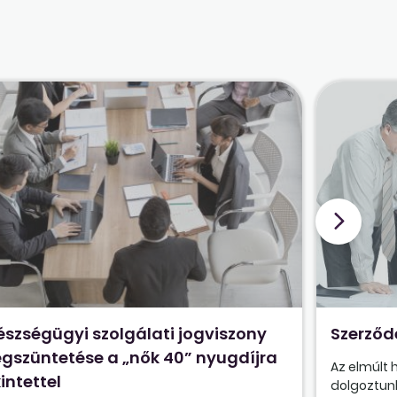
észségügyi szolgálati jogviszony
Szerződ
gszüntetése a „nők 40” nyugdíjra
Az elmúlt
intettel
dolgoztunk