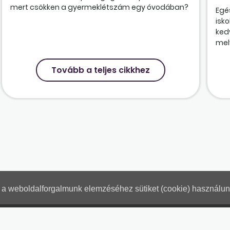
mert csökken a gyermeklétszám egy óvodában?
Egé
isk
ked
mely
Tovább a teljes cikkhez
nt a weboldalforgalmunk elemzéséhez sütiket (cookie) használu