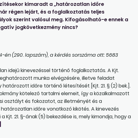
zítésekor kimaradt a „határozatlan időre
régen lejárt, és a foglalkoztatás teljes
yok szerint valósul meg. Kifogásolható-e ennek a
gatív jogkövetkezmény nincs?
-én (290. lapszám), a kérdés sorszáma ott: 5683
n idejű kinevezéssel történő foglalkoztatás. A Kjt.
eghatározott munka elvégzésére, illetve feladat
határozott időre történő létesítését [Kjt. 21. § (2) bek.].
si okmány kötelező tartalmi elemeit, így a közalkalmazott
i osztályt és fokozatot, az illetményét és a
határozatlan időre vonatkozó kikötés. A kinevezés
 Kjt. 21. §-ának (5) bekezdése is, mely kimondja, hogy a
]