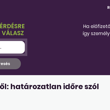
R
KÉRDÉSRE
Ha előfizet
 VÁLASZ
így személy
l: határozatlan időre szól