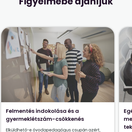
Figyelmébe ajánljuk
Felmentés indokolása és a
Eg
gyermeklétszám-csökkenés
me
tek
Elküldhető-e óvodapedagógus csupán azért,