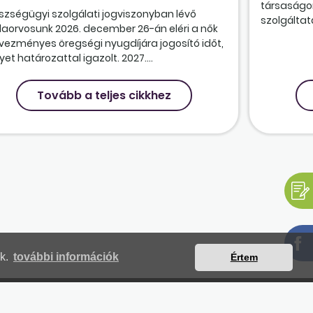
társaságon
szségügyi szolgálati jogviszonyban lévő
szolgáltatá
olaorvosunk 2026. december 26-án eléri a nők
vezményes öregségi nyugdíjára jogosító időt,
et határozattal igazolt. 2027....
Tovább a teljes cikkhez
nk.
további információk
Értem