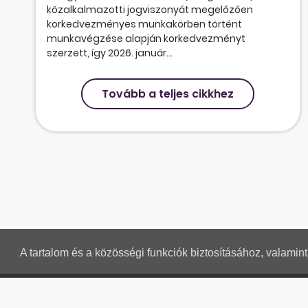
közalkalmazotti jogviszonyát megelőzően
korkedvezményes munkakörben történt
munkavégzése alapján korkedvezményt
szerzett, így 2026. január...
Tovább a teljes cikkhez
A tartalom és a közösségi funkciók biztosításához, valami
MUNKAÜGYI LEVELEK