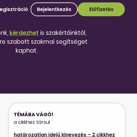
egisztráció
Bejelentkezés
Előfizetés
őnk,
kérdezhet
is szakértőinktől,
re szabott szakmai segítséget
kaphat.
TÉMÁBA VÁGÓ!
a cikkhez társul
határozatlan idejű kinevezés – 2 cikkhez