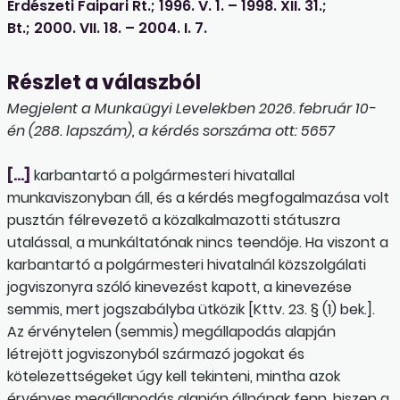
Erdészeti Faipari Rt.; 1996. V. 1. – 1998. XII. 31.;
Bt.; 2000. VII. 18. – 2004. I. 7.
Részlet a válaszból
Megjelent a Munkaügyi Levelekben 2026. február 10-
én (288. lapszám), a kérdés sorszáma ott: 5657
[…]
karbantartó a polgármesteri hivatallal
munkaviszonyban áll, és a kérdés megfogalmazása volt
pusztán félrevezető a közalkalmazotti státuszra
utalással, a munkáltatónak nincs teendője. Ha viszont a
karbantartó a polgármesteri hivatalnál közszolgálati
jogviszonyra szóló kinevezést kapott, a kinevezése
semmis, mert jogszabályba ütközik [Kttv. 23. § (1) bek.].
Az érvénytelen (semmis) megállapodás alapján
létrejött jogviszonyból származó jogokat és
kötelezettségeket úgy kell tekinteni, mintha azok
érvényes megállapodás alapján állnának fenn, hiszen a