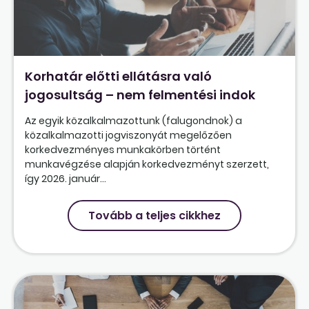
Korhatár előtti ellátásra való
jogosultság – nem felmentési indok
Az egyik közalkalmazottunk (falugondnok) a
közalkalmazotti jogviszonyát megelőzően
korkedvezményes munkakörben történt
munkavégzése alapján korkedvezményt szerzett,
így 2026. január...
Tovább a teljes cikkhez