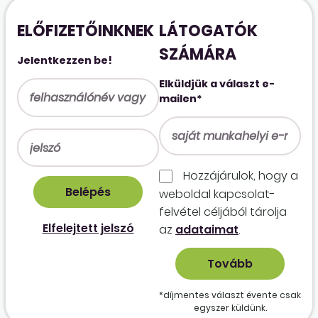
ELŐFIZETŐINKNEK
LÁTOGATÓK
SZÁMÁRA
Jelentkezzen be!
Elküldjük a választ e-
mailen*
Hozzájárulok, hogy a
weboldal kapcso­lat­
felvétel céljából tárolja
Elfelejtett jelszó
az
adataimat
.
*díjmentes választ évente csak
egyszer küldünk.