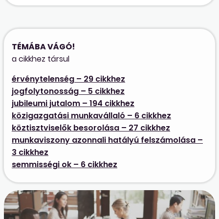
TÉMÁBA VÁGÓ!
a cikkhez társul
érvénytelenség – 29 cikkhez
jogfolytonosság – 5 cikkhez
jubileumi jutalom – 194 cikkhez
közigazgatási munkavállaló – 6 cikkhez
köztisztviselők besorolása – 27 cikkhez
munkaviszony azonnali hatályú felszámolása –
3 cikkhez
semmisségi ok – 6 cikkhez