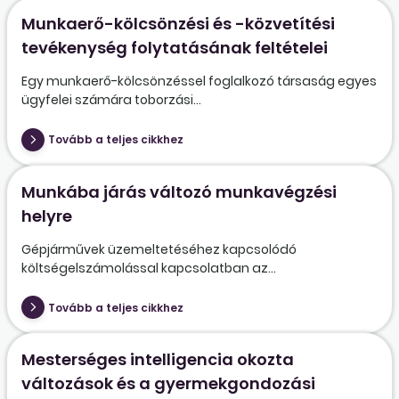
Munkaerő-kölcsönzési és -közvetítési
tevékenység folytatásának feltételei
Egy munkaerő-kölcsönzéssel foglalkozó társaság egyes
ügyfelei számára toborzási...
Tovább a teljes cikkhez
Munkába járás változó munkavégzési
helyre
Gépjárművek üzemeltetéséhez kapcsolódó
költségelszámolással kapcsolatban az...
Tovább a teljes cikkhez
Mesterséges intelligencia okozta
változások és a gyermekgondozási