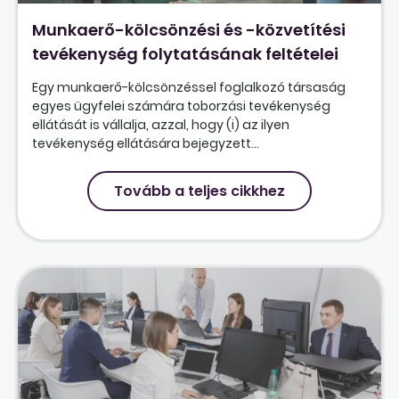
Munkaerő-kölcsönzési és -közvetítési
tevékenység folytatásának feltételei
Egy munkaerő-kölcsönzéssel foglalkozó társaság
egyes ügyfelei számára toborzási tevékenység
ellátását is vállalja, azzal, hogy (i) az ilyen
tevékenység ellátására bejegyzett...
Tovább a teljes cikkhez