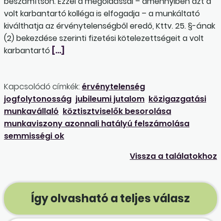
beszámítson. Ezzel a megoldással – amennyiben azt a
volt karbantartó kolléga is elfogadja – a munkáltató
kiválthatja az érvénytelenségből eredő, Kttv. 25. §-ának
(2) bekezdése szerinti fizetési kötelezettségeit a volt
karbantartó
[…]
Kapcsolódó címkék:
érvénytelenség
jogfolytonosság
jubileumi jutalom
közigazgatási
munkavállaló
köztisztviselők besorolása
munkaviszony azonnali hatályú felszámolása
semmisségi ok
Vissza a találatokhoz
Így olvasható a teljes válasz