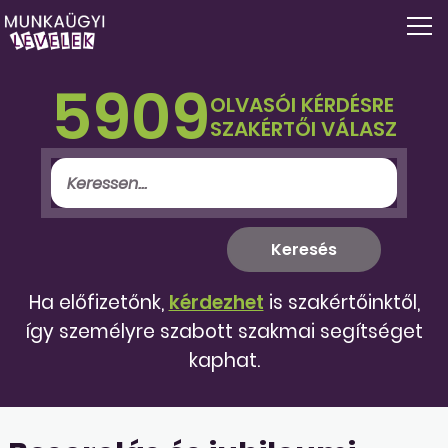
5909
OLVASÓI KÉRDÉSRE
SZAKÉRTŐI VÁLASZ
Ha előfizetőnk,
kérdezhet
is szakértőinktől,
így személyre szabott szakmai segítséget
kaphat.