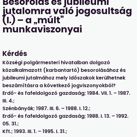
Besorolás és jubileumi
jutalomra való jogosultság
(I.) – a „múlt”
munkaviszonyai
Kérdés
Községi polgármesteri hivatalban dolgozó
közalkalmazott (karbantartó) besorolásához és
jubileumi jutalmához mely időszakok kerülhetnek
beszámításra a következő jogviszonyokból?
Erdő- és fafeldolgozó gazdaság; 1984. VII. 1. – 1987.
III. 4.;
Szénbányák; 1987. III. 6. – 1988. I. 12.;
Erdő- és fafeldolgozó gazdaság; 1988. I. 13. – 1992.
05. 31.;
Kft.; 1993. III. 1. – 1995. I. 31.;