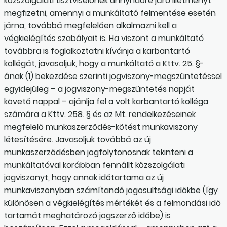
közszolgálati tisztviselőnek annyi időre járó illetményt
megfizetni, amennyi a munkáltató felmentése esetén
járna, továbbá megfelelően alkalmazni kell a
végkielégítés szabályait is. Ha viszont a munkáltató
továbbra is foglalkoztatni kívánja a karbantartó
kollégát, javasoljuk, hogy a munkáltató a Kttv. 25. §-
ának (1) bekezdése szerinti jogviszony-megszüntetéssel
egyidejűleg – a jogviszony-megszüntetés napját
követő nappal – ajánlja fel a volt karbantartó kolléga
számára a Kttv. 258. § és az Mt. rendelkezéseinek
megfelelő munkaszerződés-kötést munkaviszony
létesítésére. Javasoljuk továbbá az új
munkaszerződésben jogfolytonosnak tekinteni a
munkáltatóval korábban fennállt közszolgálati
jogviszonyt, hogy annak időtartama az új
munkaviszonyban számítandó jogosultsági időkbe (így
különösen a végkielégítés mértékét és a felmondási idő
tartamát meghatározó jogszerző időbe) is