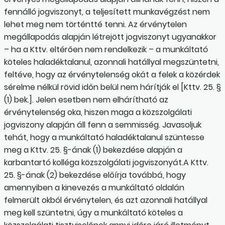
fennálló jogviszonyt, a teljesített munkavégzést nem
lehet meg nem történtté tenni. Az érvénytelen
megállapodás alapján létrejött jogviszonyt ugyanakkor
– ha a Kttv. eltérően nem rendelkezik – a munkáltató
köteles haladéktalanul, azonnali hatállyal megszüntetni,
feltéve, hogy az érvénytelenség okát a felek a közérdek
sérelme nélkül rövid időn belül nem hárítják el [Kttv. 25. §
(1) bek.]. Jelen esetben nem elhárítható az
érvénytelenség oka, hiszen maga a közszolgálati
jogviszony alapján áll fenn a semmisség. Javasoljuk
tehát, hogy a munkáltató haladéktalanul szüntesse
meg a Kttv. 25. §-ának (1) bekezdése alapján a
karbantartó kolléga közszolgálati jogviszonyát.A Kttv.
25. §-ának (2) bekezdése előírja továbbá, hogy
amennyiben a kinevezés a munkáltató oldalán
felmerült okból érvénytelen, és azt azonnali hatállyal
meg kell szüntetni, úgy a munkáltató köteles a