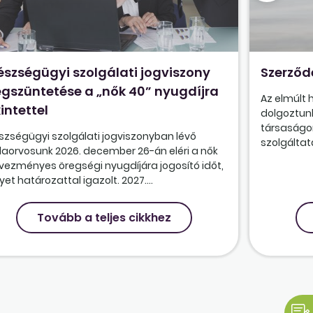
észségügyi szolgálati jogviszony
Szerződ
gszüntetése a „nők 40” nyugdíjra
Az elmúlt
intettel
dolgoztunk
társaságon
szségügyi szolgálati jogviszonyban lévő
szolgáltatá
olaorvosunk 2026. december 26-án eléri a nők
vezményes öregségi nyugdíjára jogosító időt,
et határozattal igazolt. 2027....
Tovább a teljes cikkhez