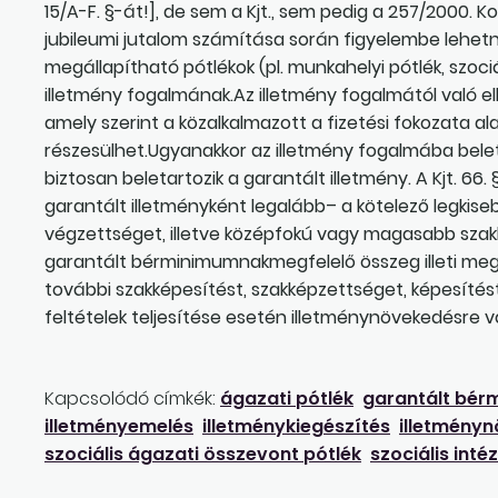
15/A-F. §-át!], de sem a Kjt., sem pedig a 257/2000. K
jubileumi jutalom számítása során figyelembe lehetn
megállapítható pótlékok (pl. munkahelyi pótlék, szoci
illetmény fogalmának.Az illetmény fogalmától való elkü
amely szerint a közalkalmazott a fizetési fokozata al
részesülhet.Ugyanakkor az illetmény fogalmába beletar
biztosan beletartozik a garantált illetmény. A Kjt. 66
garantált illetményként legalább– a kötelező legki
végzettséget, illetve középfokú vagy magasabb sza
garantált bérminimumnakmegfelelő összeg illeti meg.
további szakképesítést, szakképzettséget, képesítést 
feltételek teljesítése esetén illetménynövekedésre v
Kapcsolódó címkék:
ágazati pótlék
garantált bér
illetményemelés
illetménykiegészítés
illetmény
szociális ágazati összevont pótlék
szociális int