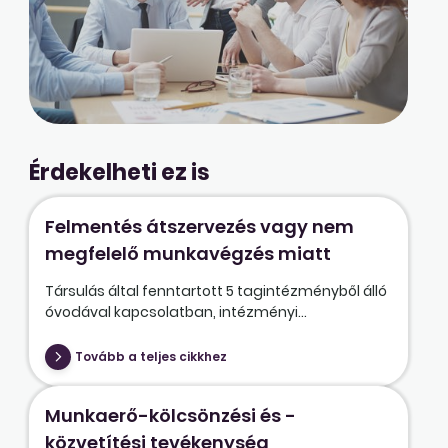
Érdekelheti ez is
Felmentés átszervezés vagy nem
megfelelő munkavégzés miatt
Társulás által fenntartott 5 tagintézményből álló
óvodával kapcsolatban, intézményi...
Tovább a teljes cikkhez
Munkaerő-kölcsönzési és -
közvetítési tevékenység