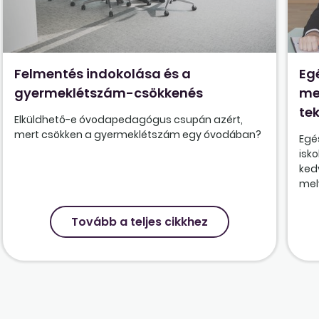
Felmentés indokolása és a
Eg
gyermeklétszám-csökkenés
me
tek
Elküldhető-e óvodapedagógus csupán azért,
mert csökken a gyermeklétszám egy óvodában?
Egé
isk
ked
mely
Tovább a teljes cikkhez