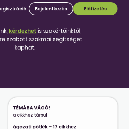
egisztráció
Bejelentkezés
Előfizetés
őnk,
kérdezhet
is szakértőinktől,
re szabott szakmai segítséget
kaphat.
TÉMÁBA VÁGÓ!
a cikkhez társul
ágazati pótlék – 17 cikkhez