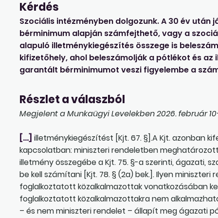
Kérdés
Szociális intézményben dolgozunk. A 30 év után já
bérminimum alapján számfejthető, vagy a szociál
alapuló illetménykiegészítés összege is beleszám
kifizetőhely, ahol beleszámolják a pótlékot és az
garantált bérminimumot veszi figyelembe a szám
Részlet a válaszból
Megjelent a Munkaügyi Levelekben 2026. február 10-
[…]
illetménykiegészítést [Kjt. 67. §].A Kjt. azonban ki
kapcsolatban: miniszteri rendeletben meghatározott 
illetmény összegébe a Kjt. 75. §-a szerinti, ágazati,
be kell számítani [Kjt. 78. § (2a) bek.]. Ilyen miniszt
foglalkoztatott közalkalmazottak vonatkozásában kerü
foglalkoztatott közalkalmazottakra nem alkalmazhat
– és nem miniszteri rendelet – állapít meg ágazati pó