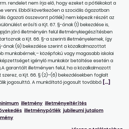
orm. rendelet nem írja elő, hogy ezeket a pótlékokat a
e venni. Ebből következően a szociális ágazatban
ális ágazati összevont pótlék) nem képezik részét az
lönülést erősíti a Kjt. 67. §-ának (1) bekezdése is,
apján járó illetményén felül illetménykiegészítésben
toznak a Kjt. 66. §-a szerinti illetményelemek, így
. §-ának (9) bekezdése szerint a közalkalmazottat
sebb munkabérnek,– középfokú vagy magasabb iskolai
kképzettséget igénylő munkakör betöltése esetén a
A garantált illetményen felül, ha a közalkalmazott
szerez, a Kjt. 66. § (2)–(6) bekezdésekben foglalt
álik jogosulttá. A munkáltató jogosult továbbá
[…]
minimum
illetmény
illetményeltérítés
növekedés
illetménypótlék
jubileumi jutalom
ézmény