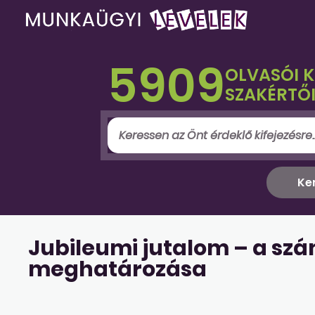
5909
OLVASÓI 
SZAKÉRTŐI
Jubileumi jutalom – a sz
meghatározása