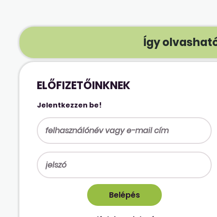
Így olvasható
ELŐFIZETŐINKNEK
Jelentkezzen be!