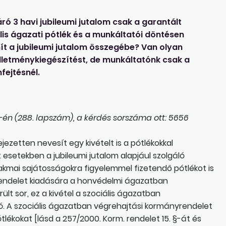
ró 3 havi jubileumi jutalom csak a garantált
is ágazati pótlék és a munkáltatói döntésen
ít a jubileumi jutalom összegébe? Van olyan
 illetménykiegészítést, de munkáltatónk csak a
fejtésnél.
én (288. lapszám), a kérdés sorszáma ott: 5656
fejezetten nevesít egy kivételt is a pótlékokkal
esetekben a jubileumi jutalom alapjául szolgáló
 szakmai sajátosságokra figyelemmel fizetendő pótlékot is
eri rendelet kiadására a honvédelmi ágazatban
lt sor, ez a kivétel a szociális ágazatban
ó. A szociális ágazatban végrehajtási kormányrendelet
tlékokat [lásd a 257/2000. Korm. rendelet 15. §-át és