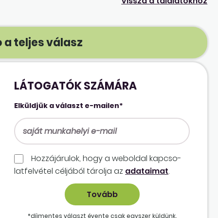
Vissza a találatokhoz
 a teljes válasz
LÁTOGATÓK SZÁMÁRA
Elküldjük a választ e-mailen*
Hozzájárulok, hogy a weboldal kapcso­
lat­felvétel céljából tárolja az
adataimat
.
*díjmentes választ évente csak egyszer küldünk.