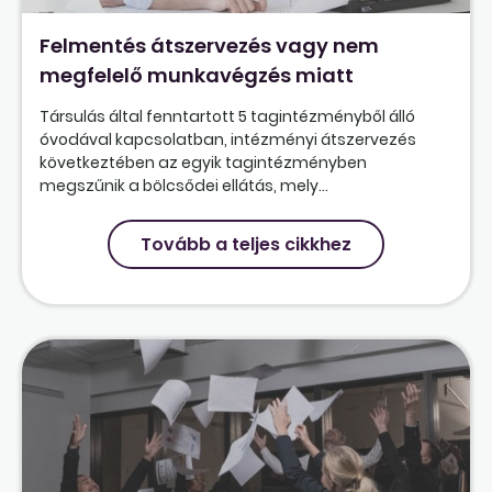
Felmentés átszervezés vagy nem
megfelelő munkavégzés miatt
Társulás által fenntartott 5 tagintézményből álló
óvodával kapcsolatban, intézményi átszervezés
következtében az egyik tagintézményben
megszűnik a bölcsődei ellátás, mely...
Tovább a teljes cikkhez