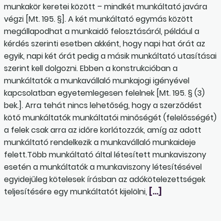
munkakör keretei között – mindkét munkáltató javára
végzi [Mt. 195. §]. A két munkáltató egymás között
megállapodhat a munkaidő felosztásáról, például a
kérdés szerinti esetben akként, hogy napi hat órát az
egyik, napi két órát pedig a másik munkáltató utasításai
szerint kell dolgozni. Ebben a konstrukcióban a
munkáltatók a munkavállaló munkajogi igényével
kapcsolatban egyetemlegesen felelnek [Mt. 195. § (3)
bek.]. Arra tehát nincs lehetőség, hogy a szerződést
kötő munkáltatók munkáltatói minőségét (felelősségét)
a felek csak arra az időre korlátozzák, amíg az adott
munkáltató rendelkezik a munkavállaló munkaideje
felett.Több munkáltató által létesített munkaviszony
esetén a munkáltatók a munkaviszony létesítésével
egyidejűleg kötelesek írásban az adókötelezettségek
teljesítésére egy munkáltatót kijelölni,
[…]