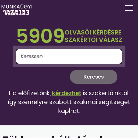
5909
OLVASÓI KÉRDÉSRE
SZAKÉRTŐI VÁLASZ
Ha előfizetőnk,
kérdezhet
is szakértőinktől,
így személyre szabott szakmai segítséget
kaphat.