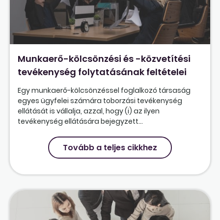
Munkaerő-kölcsönzési és -közvetítési
tevékenység folytatásának feltételei
Egy munkaerő-kölcsönzéssel foglalkozó társaság
egyes ügyfelei számára toborzási tevékenység
ellátását is vállalja, azzal, hogy (i) az ilyen
tevékenység ellátására bejegyzett...
Tovább a teljes cikkhez