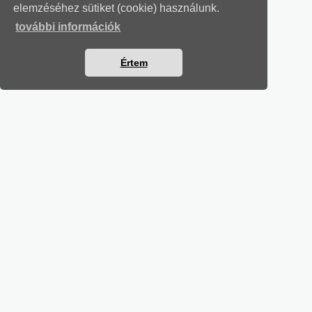
elemzéséhez sütiket (cookie) használunk.
további információk
Értem
MUNKAÜGYI LEVELEK