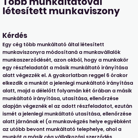
Több munkáltatóval
létesített munkaviszony
Kérdés
Egy cég több munkáltató által létesített
munkaviszonyra módosítaná a munkavállalók
munkaszerződését, azon okból, hogy a munkakör
egy részfeladatát a másik munkáltató irányítása
alatt végezzék el. A gyakorlatban reggel 6 órakor
elkezdik a munkát a jelenlegi munkáltató irányítása
alatt, majd a délelőtt folyamán két órában a másik
munkáltató irányítása, utasítása, ellenőrzése
alapján végeznék el az adott részfeladatot, ezután
ismét a jelenlegi munkáltató utasítása, ellenőrzése
alatt járnának el (a munkavégzés helye egyébként
az utóbb bevont munkáltató telephelye, ahol a
munkát a másik cég vállalkozási szerződés