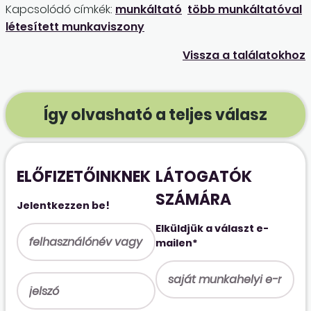
Kapcsolódó címkék:
munkáltató
több munkáltatóval
létesített munkaviszony
Vissza a találatokhoz
Így olvasható a teljes válasz
ELŐFIZETŐINKNEK
LÁTOGATÓK
SZÁMÁRA
Jelentkezzen be!
Elküldjük a választ e-
mailen*