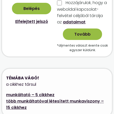
Hozzájárulok, hogy a
weboldal kapcso­lat­
felvétel céljából tárolja
Elfelejtett jelszó
az
adataimat
.
*díjmentes választ évente csak
egyszer küldünk.
TÉMÁBA VÁGÓ!
a cikkhez társul
munkáltató – 5 cikkhez
több munkáltatóval létesített munkaviszony –
15 cikkhez