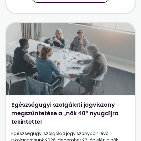
Egészségügyi szolgálati jogviszony
megszüntetése a „nők 40” nyugdíjra
tekintettel
Egészségügyi szolgálati jogviszonyban lévő
iskolaorvosunk 2026. december 26-án eléri a nők