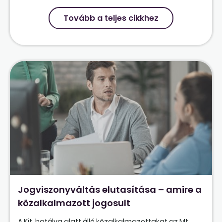
Tovább a teljes cikkhez
Jogviszonyváltás elutasítása – amire a
közalkalmazott jogosult
A Kjt. hatálya alatt álló közalkalmazottakat az Mt.