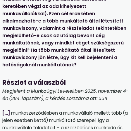
keretében végzi az oda kihelyezett
munkavállalókkal). Ezen cél érdekében
alkalmazható-e a több munkáltató által létesített
munkaviszony, valamint a részfeladat tekintetében
megjelölhető-e csak az utólag bevont cég
munkáltatónak, vagy mindkét céget szükségszerű
megjelölni? Ha több munkáltató által létesített
munkaviszony jön létre, úgy kit kell bejelenteni a
hatóságoknál munkáltatónak?
Részlet a válaszból
Megjelent a Munkaügyi Levelekben 2025. november 4-
én (284. lapszám), a kérdés sorszáma ott: 5511
[…]
munkaszerződésben a munkavállaló mellett több (a
jelen esetben kettő) munkáltató szerepel, így a
munkavállaló feladatait – a szerződéses munkaidő és