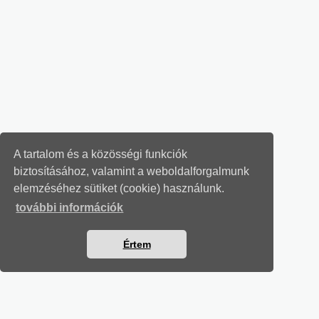
A tartalom és a közösségi funkciók
biztosításához, valamint a weboldalforgalmunk
elemzéséhez sütiket (cookie) használunk.
további információk
Értem