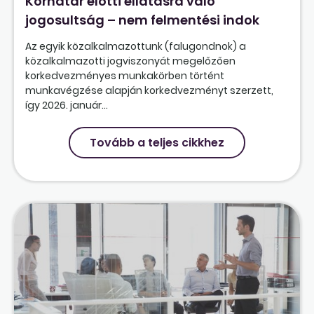
Korhatár előtti ellátásra való
jogosultság – nem felmentési indok
Az egyik közalkalmazottunk (falugondnok) a
közalkalmazotti jogviszonyát megelőzően
korkedvezményes munkakörben történt
munkavégzése alapján korkedvezményt szerzett,
így 2026. január...
Tovább a teljes cikkhez