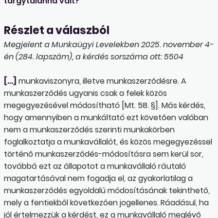
tárgytalanná vált?
Részlet a válaszból
Megjelent a Munkaügyi Levelekben 2025. november 4-
én (284. lapszám), a kérdés sorszáma ott: 5504
[…]
munkaviszonyra, illetve munkaszerződésre. A
munkaszerződés ugyanis csak a felek közös
megegyezésével módosítható [Mt. 58. §]. Más kérdés,
hogy amennyiben a munkáltató ezt követően valóban
nem a munkaszerződés szerinti munkakörben
foglalkoztatja a munkavállalót, és közös megegyezéssel
történő munkaszerződés-módosításra sem kerül sor,
továbbá ezt az állapotot a munkavállaló ráutaló
magatartásával nem fogadja el, az gyakorlatilag a
munkaszerződés egyoldalú módosításának tekinthető,
mely a fentiekből következően jogellenes. Ráadásul, ha
jól értelmezzük a kérdést, ez a munkavállaló meglévő