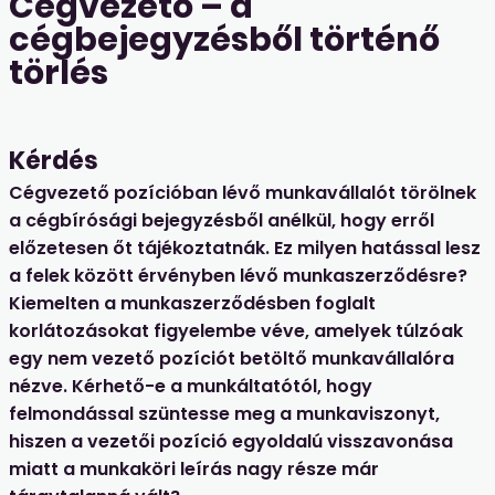
Cégvezető – a
cégbejegyzésből történő
törlés
Kérdés
Cégvezető pozícióban lévő munkavállalót törölnek
a cégbírósági bejegyzésből anélkül, hogy erről
előzetesen őt tájékoztatnák. Ez milyen hatással lesz
a felek között érvényben lévő munkaszerződésre?
Kiemelten a munkaszerződésben foglalt
korlátozásokat figyelembe véve, amelyek túlzóak
egy nem vezető pozíciót betöltő munkavállalóra
nézve. Kérhető-e a munkáltatótól, hogy
felmondással szüntesse meg a munkaviszonyt,
hiszen a vezetői pozíció egyoldalú visszavonása
miatt a munkaköri leírás nagy része már