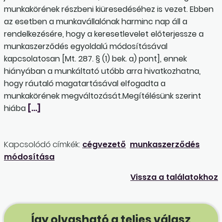
munkakörének részbeni kiüresedéséhez is vezet. Ebben
az esetben a munkavállalónak harminc nap áll a
rendelkezésére, hogy a keresetlevelet előterjessze a
munkaszerződés egyoldalú módosításával
kapcsolatosan [Mt. 287. § (1) bek. a) pont], ennek
hiányában a munkáltató utóbb arra hivatkozhatna,
hogy ráutaló magatartásával elfogadta a
munkakörének megváltozását.Megítélésünk szerint
hiába
[…]
Kapcsolódó címkék:
cégvezető
munkaszerződés
módosítása
Vissza a találatokhoz
Így olvasható a teljes válasz