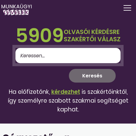
5909
OLVASÓI KÉRDÉSRE
SZAKÉRTŐI VÁLASZ
Ha előfizetőnk,
kérdezhet
is szakértőinktől,
így személyre szabott szakmai segítséget
kaphat.