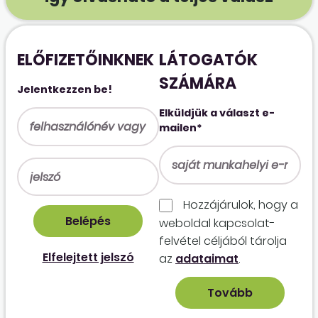
ELŐFIZETŐINKNEK
LÁTOGATÓK
SZÁMÁRA
Jelentkezzen be!
Elküldjük a választ e-
mailen*
Hozzájárulok, hogy a
weboldal kapcso­lat­
felvétel céljából tárolja
Elfelejtett jelszó
az
adataimat
.