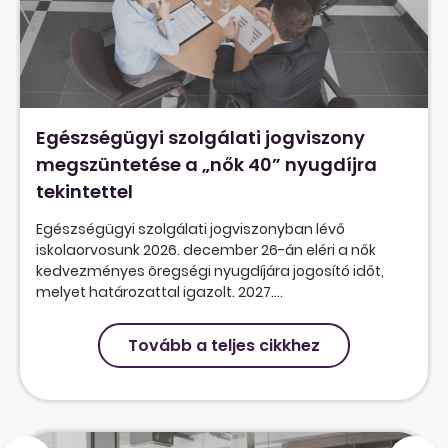
Egészségügyi szolgálati jogviszony
megszüntetése a „nők 40” nyugdíjra
tekintettel
Egészségügyi szolgálati jogviszonyban lévő
iskolaorvosunk 2026. december 26-án eléri a nők
kedvezményes öregségi nyugdíjára jogosító időt,
melyet határozattal igazolt. 2027....
Tovább a teljes cikkhez