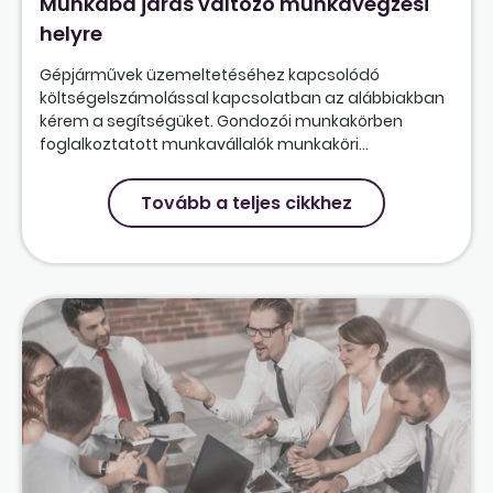
Munkába járás változó munkavégzési
helyre
Gépjárművek üzemeltetéséhez kapcsolódó
költségelszámolással kapcsolatban az alábbiakban
kérem a segítségüket. Gondozói munkakörben
foglalkoztatott munkavállalók munkaköri...
Tovább a teljes cikkhez