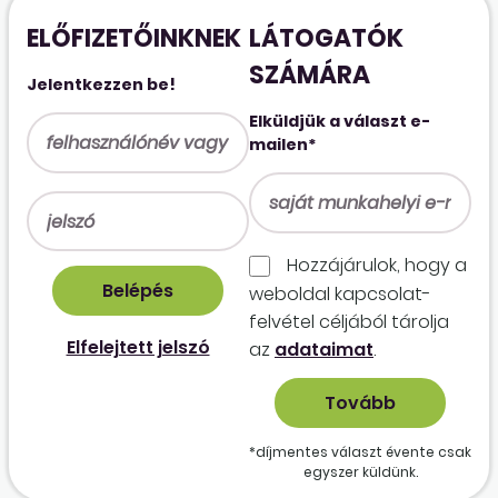
ELŐFIZETŐINKNEK
LÁTOGATÓK
SZÁMÁRA
Jelentkezzen be!
Elküldjük a választ e-
mailen*
Hozzájárulok, hogy a
weboldal kapcso­lat­
felvétel céljából tárolja
Elfelejtett jelszó
az
adataimat
.
*díjmentes választ évente csak
egyszer küldünk.