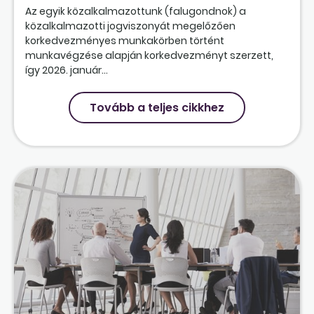
Az egyik közalkalmazottunk (falugondnok) a
közalkalmazotti jogviszonyát megelőzően
korkedvezményes munkakörben történt
munkavégzése alapján korkedvezményt szerzett,
így 2026. január...
Tovább a teljes cikkhez