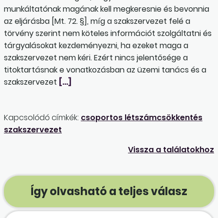
munkáltatónak magának kell megkeresnie és bevonnia
az eljárásba [Mt. 72. §], míg a szakszervezet felé a
törvény szerint nem köteles információt szolgáltatni és
tárgyalásokat kezdeményezni, ha ezeket maga a
szakszervezet nem kéri. Ezért nincs jelentősége a
titoktartásnak e vonatkozásban az üzemi tanács és a
szakszervezet
[…]
Kapcsolódó címkék:
csoportos létszámcsökkentés
szakszervezet
Vissza a találatokhoz
Így olvasható a teljes válasz