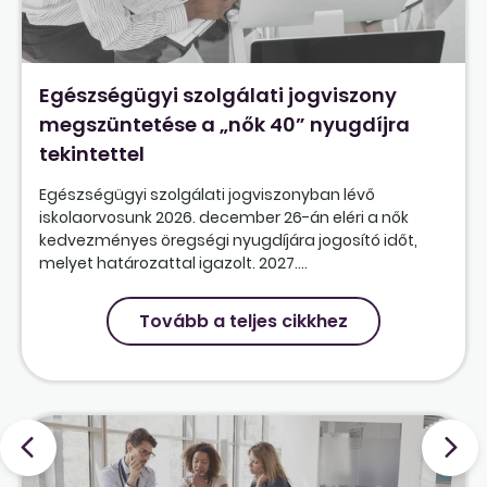
Egészségügyi szolgálati jogviszony
megszüntetése a „nők 40” nyugdíjra
tekintettel
Egészségügyi szolgálati jogviszonyban lévő
iskolaorvosunk 2026. december 26-án eléri a nők
kedvezményes öregségi nyugdíjára jogosító időt,
melyet határozattal igazolt. 2027....
Tovább a teljes cikkhez