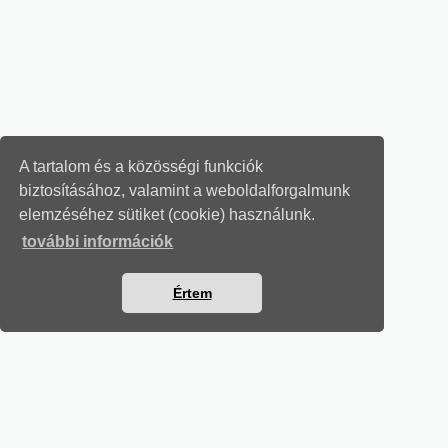
A tartalom és a közösségi funkciók
biztosításához, valamint a weboldalforgalmunk
elemzéséhez sütiket (cookie) használunk.
további információk
Értem