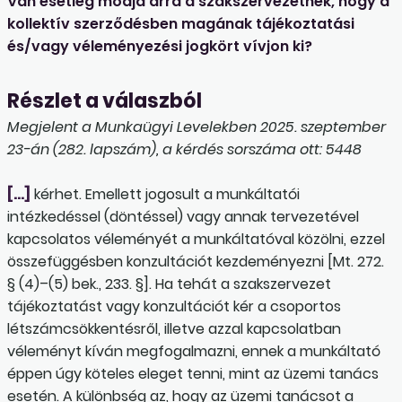
Van esetleg módja arra a szakszervezetnek, hogy a
kollektív szerződésben magának tájékoztatási
és/vagy véleményezési jogkört vívjon ki?
Részlet a válaszból
Megjelent a Munkaügyi Levelekben 2025. szeptember
23-án (282. lapszám), a kérdés sorszáma ott: 5448
[…]
kérhet. Emellett jogosult a munkáltatói
intézkedéssel (döntéssel) vagy annak tervezetével
kapcsolatos véleményét a munkáltatóval közölni, ezzel
összefüggésben konzultációt kezdeményezni [Mt. 272.
§ (4)–(5) bek., 233. §]. Ha tehát a szakszervezet
tájékoztatást vagy konzultációt kér a csoportos
létszámcsökkentésről, illetve azzal kapcsolatban
véleményt kíván megfogalmazni, ennek a munkáltató
éppen úgy köteles eleget tenni, mint az üzemi tanács
esetén. A különbség az, hogy az üzemi tanácsot a