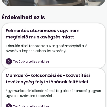
Érdekelheti ez is
Felmentés átszervezés vagy nem
megfelelő munkavégzés miatt
Társulás által fenntartott 5 tagintézményből álló
óvodával kapcsolatban, intézményi...
Tovább a teljes cikkhez
Munkaerő-kölcsönzési és -közvetítési
tevékenység folytatásának feltételei
Egy munkaerő-kölcsönzéssel foglalkozó társaság egyes
ügyfelei számára toborzási...
Tovább a teljes cikkhez