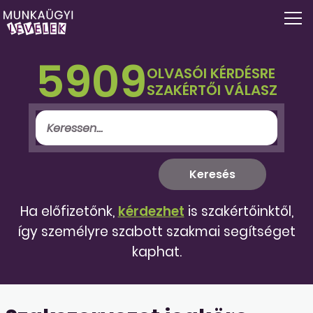
5909
OLVASÓI KÉRDÉSRE
SZAKÉRTŐI VÁLASZ
Ha előfizetőnk,
kérdezhet
is szakértőinktől,
így személyre szabott szakmai segítséget
kaphat.