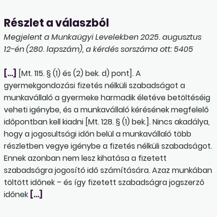
Részlet a válaszból
Megjelent a Munkaügyi Levelekben 2025. augusztus
12-én (280. lapszám), a kérdés sorszáma ott: 5405
[…]
[Mt. 115. § (1) és (2) bek. d) pont]. A
gyermekgondozási fizetés nélküli szabadságot a
munkavállaló a gyermeke harmadik életéve betöltéséig
veheti igénybe, és a munkavállaló kérésének megfelelő
időpontban kell kiadni [Mt. 128. § (1) bek.]. Nincs akadálya,
hogy a jogosultsági időn belül a munkavállaló több
részletben vegye igénybe a fizetés nélküli szabadságot.
Ennek azonban nem lesz kihatása a fizetett
szabadságra jogosító idő számítására. Azaz munkában
töltött időnek – és így fizetett szabadságra jogszerző
időnek
[…]