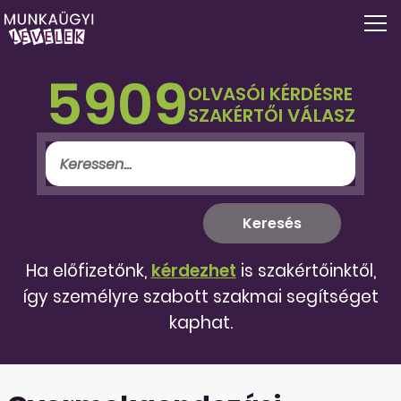
5909
OLVASÓI KÉRDÉSRE
SZAKÉRTŐI VÁLASZ
Ha előfizetőnk,
kérdezhet
is szakértőinktől,
így személyre szabott szakmai segítséget
kaphat.