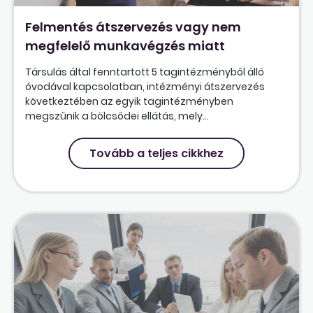
Felmentés átszervezés vagy nem
megfelelő munkavégzés miatt
Társulás által fenntartott 5 tagintézményből álló
óvodával kapcsolatban, intézményi átszervezés
következtében az egyik tagintézményben
megszűnik a bölcsődei ellátás, mely...
Tovább a teljes cikkhez