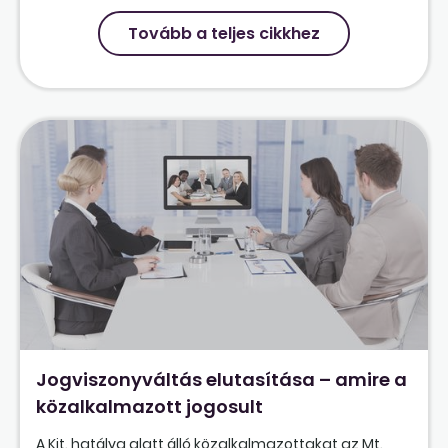
Tovább a teljes cikkhez
Jogviszonyváltás elutasítása – amire a
közalkalmazott jogosult
A Kjt. hatálya alatt álló közalkalmazottakat az Mt.