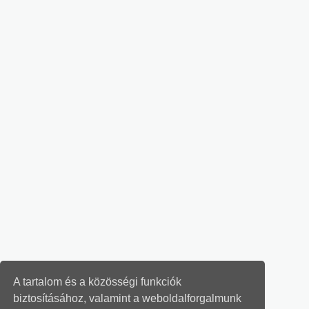
A tartalom és a közösségi funkciók
biztosításához, valamint a weboldalforgalmunk