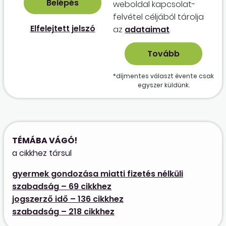
weboldal kapcso­lat­
felvétel céljából tárolja
Elfelejtett jelszó
az
adataimat
.
*díjmentes választ évente csak
egyszer küldünk.
TÉMÁBA VÁGÓ!
a cikkhez társul
gyermek gondozása miatti fizetés nélküli
szabadság – 69 cikkhez
jogszerző idő – 136 cikkhez
szabadság – 218 cikkhez