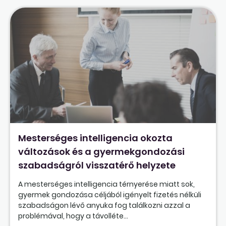
Mesterséges intelligencia okozta
változások és a gyermekgondozási
szabadságról visszatérő helyzete
A mesterséges intelligencia térnyerése miatt sok,
gyermek gondozása céljából igényelt fizetés nélküli
szabadságon lévő anyuka fog találkozni azzal a
problémával, hogy a távolléte...