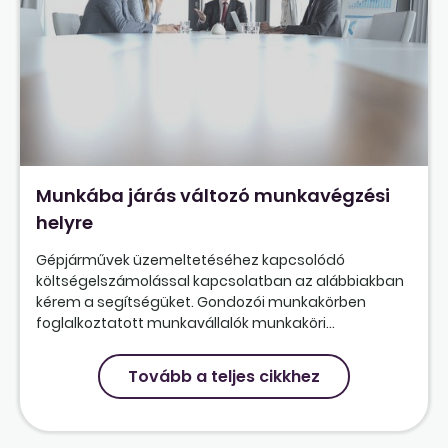
Munkába járás változó munkavégzési
helyre
Gépjárművek üzemeltetéséhez kapcsolódó
költségelszámolással kapcsolatban az alábbiakban
kérem a segítségüket. Gondozói munkakörben
foglalkoztatott munkavállalók munkaköri...
Tovább a teljes cikkhez