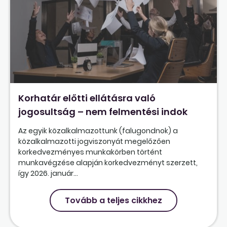
Korhatár előtti ellátásra való
jogosultság – nem felmentési indok
Az egyik közalkalmazottunk (falugondnok) a
közalkalmazotti jogviszonyát megelőzően
korkedvezményes munkakörben történt
munkavégzése alapján korkedvezményt szerzett,
így 2026. január...
Tovább a teljes cikkhez