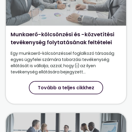
Munkaerő-kölcsönzési és -közvetítési
tevékenység folytatásának feltételei
Egy munkaerő-kölcsönzéssel foglalkozó társaság
egyes ügyfelei számára toborzási tevékenység
ellátását is vállalja, azzal, hogy (i) az ilyen
tevékenység ellátására bejegyzett...
Tovább a teljes cikkhez