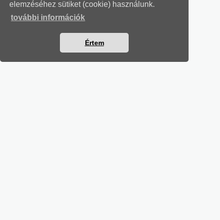
elemzéséhez sütiket (cookie) használunk.
további információk
Értem
MUNKAÜGYI LEVELEK