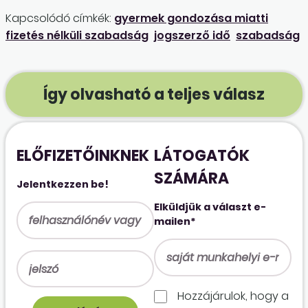
Kapcsolódó címkék:
gyermek gondozása miatti
fizetés nélküli szabadság
jogszerző idő
szabadság
Így olvasható a teljes válasz
ELŐFIZETŐINKNEK
LÁTOGATÓK
SZÁMÁRA
Jelentkezzen be!
Elküldjük a választ e-
mailen*
Hozzájárulok, hogy a