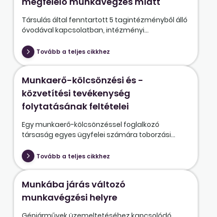
megfelelő munkavégzés miatt
Társulás által fenntartott 5 tagintézményből álló
óvodával kapcsolatban, intézményi...
Tovább a teljes cikkhez
Munkaerő-kölcsönzési és -
közvetítési tevékenység
folytatásának feltételei
Egy munkaerő-kölcsönzéssel foglalkozó
társaság egyes ügyfelei számára toborzási...
Tovább a teljes cikkhez
Munkába járás változó
munkavégzési helyre
Gépjárművek üzemeltetéséhez kapcsolódó