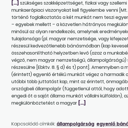
[…]
szükséges szakképzettséget, fizikai vagy szellemi 
munkaerőpiaci viszonyokat kell figyelembe venni [M
történő foglalkoztatás a két munkát nem teszi egye
– egyebek mellett – a közvetlen hátrányos megkül
minősül az olyan rendelkezés, amelynek eredményeké
tulajdonsága (pl. magyar nemzetisége, vagy kifejeze
részesül kedvezőtlenebb bánásmódban (kap keveseb
összehasonlítható helyzetben levő (azaz a munkabér
végző, nem magyar nemzetiségű, állampolgárságú) s
részesülne [Ebktv. 8. § d) és t) pont]. Amennyiben 
(érintett) egyenlő értékű munkát végez a harmadik o
utóbbi több juttatást kap, mint az érintett, önmagá
országbeli állampolgár (függetlenül attól, hogy adot
engedi őt a saját állama munkát vállalni külföldön),
megkülönböztetést a magyar
[…]
Kapcsolódó címkék:
állampolgárság
egyenlő bán