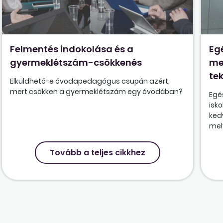
Felmentés indokolása és a
Eg
gyermeklétszám-csökkenés
me
tek
Elküldhető-e óvodapedagógus csupán azért,
mert csökken a gyermeklétszám egy óvodában?
Egé
isk
ked
mely
Tovább a teljes cikkhez