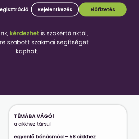
egisztráció
Bejelentkezés
Előfizetés
őnk,
kérdezhet
is szakértőinktől,
re szabott szakmai segítséget
kaphat.
TÉMÁBA VÁGÓ!
a cikkhez társul
egyenlő bánásmód – 58 cikkhez