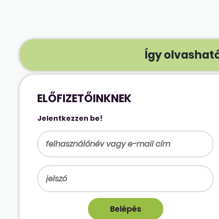
Így olvasható
ELŐFIZETŐINKNEK
Jelentkezzen be!