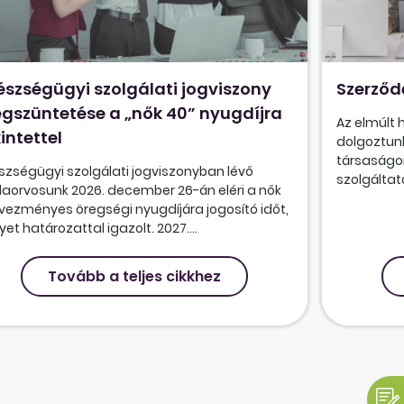
észségügyi szolgálati jogviszony
Szerződ
gszüntetése a „nők 40” nyugdíjra
Az elmúlt
intettel
dolgoztunk
társaságon
szségügyi szolgálati jogviszonyban lévő
szolgáltatá
olaorvosunk 2026. december 26-án eléri a nők
vezményes öregségi nyugdíjára jogosító időt,
et határozattal igazolt. 2027....
Tovább a teljes cikkhez