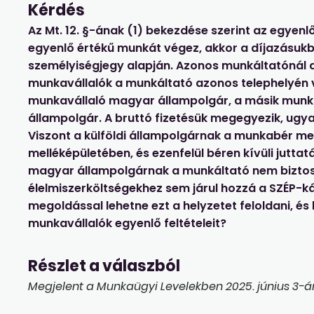
Kérdés
Az Mt. 12. §-ának (1) bekezdése szerint az egye
egyenlő értékű munkát végez, akkor a díjazásuk
személyiségjegy alapján. Azonos munkáltatónál
munkavállalók a munkáltató azonos telephelyén
munkavállaló magyar állampolgár, a másik munkav
állampolgár. A bruttó fizetésük megegyezik, ugy
Viszont a külföldi állampolgárnak a munkabér mell
melléképületében, és ezenfelül béren kívüli juttat
magyar állampolgárnak a munkáltató nem bizto
élelmiszerköltségekhez sem járul hozzá a SZÉP-ká
megoldással lehetne ezt a helyzetet feloldani, é
munkavállalók egyenlő feltételeit?
Részlet a válaszból
Megjelent a Munkaügyi Levelekben 2025. június 3-án