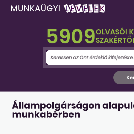
5909
OLVASÓI 
SZAKÉRTŐI
Állampolgárságon alapuló
munkabérben