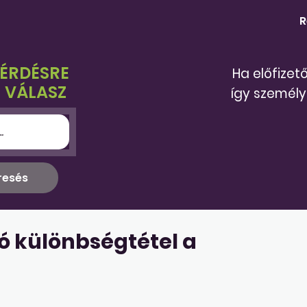
R
KÉRDÉSRE
Ha előfizet
 VÁLASZ
így személy
 különbségtétel a