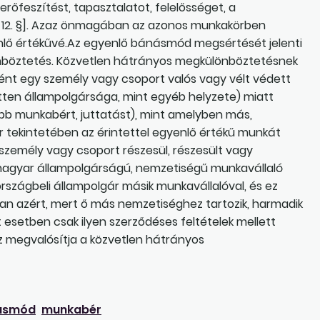
erőfeszítést, tapasztalatot, felelősséget, a
t. 12. §]. Azaz önmagában az azonos munkakörben
nlő értékűvé.Az egyenlő bánásmód megsértését jelenti
önböztetés. Közvetlen hátrányos megkülönböztetésnek
nt egy személy vagy csoport valós vagy vélt védett
tten állampolgársága, mint egyéb helyzete) miatt
b munkabért, juttatást), mint amelyben más,
 tekintetében az érintettel egyenlő értékű munkát
zemély vagy csoport részesül, részesült vagy
a magyar állampolgárságú, nemzetiségű munkavállaló
rszágbeli állampolgár másik munkavállalóval, és ez
ban azért, mert ő más nemzetiséghez tartozik, harmadik
t esetben csak ilyen szerződéses feltételek mellett
 az megvalósítja a közvetlen hátrányos
ásmód
munkabér