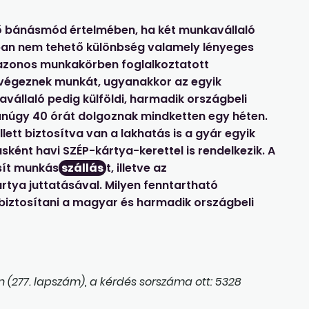
nlő bánásmód értelmében, ha két munkavállaló
ban nem tehető különbség valamely lényeges
 azonos munkakörben foglalkoztatott
 végeznek munkát, ugyanakkor az egyik
állaló pedig külföldi, harmadik országbeli
anúgy 40 órát dolgoznak mindketten egy héten.
ett biztosítva van a lakhatás is a gyár egyik
ásként havi SZÉP-kártya-kerettel is rendelkezik. A
sít munkás
szállás
t, illetve az
rtya juttatásával. Milyen fenntartható
s biztosítani a magyar és harmadik országbeli
 (277. lapszám), a kérdés sorszáma ott: 5328