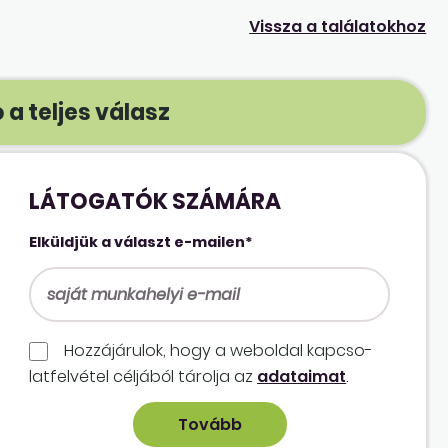
Vissza a találatokhoz
 a teljes válasz
LÁTOGATÓK SZÁMÁRA
Elküldjük a választ e-mailen*
Hozzájárulok, hogy a weboldal kapcso­
lat­felvétel céljából tárolja az
adataimat
.