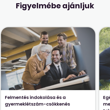
Figyelmébe ajánljuk
Felmentés indokolása és a
Eg
gyermeklétszám-csökkenés
me