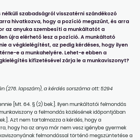
 nélküli szabadságról visszatérni szándékozó
rra hivatkozva, hogy a pozíció megszűnt, és arra
kor az anyuka szembesíti a munkáltatót a
len újra elérhető lesz a pozíció. A munkáltató
nie a végkielégítést, az pedig kérdéses, hogy ilyen
térne-e a munkahelyére. Lehet-e ebben a
kielégítés kifizetésével zárja le a munkaviszonyt?
n (276. lapszám), a kérdés sorszáma ott: 5294
nnie [Mt. 64. § (2) bek.]. Ilyen munkáltatói felmondás
 a munkaviszony a felmondás közlésének időpontjában
bek.]. Azt nem tartalmazza a kérdés, hogy a
arra, hogy ha az anya már nem vesz igénybe gyermek
unkaviszonyának felmondással történő megszüntetése a