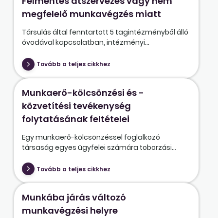
Felmentés átszervezés vagy nem
megfelelő munkavégzés miatt
Társulás által fenntartott 5 tagintézményből álló
óvodával kapcsolatban, intézményi...
Tovább a teljes cikkhez
Munkaerő-kölcsönzési és -
közvetítési tevékenység
folytatásának feltételei
Egy munkaerő-kölcsönzéssel foglalkozó
társaság egyes ügyfelei számára toborzási...
Tovább a teljes cikkhez
Munkába járás változó
munkavégzési helyre