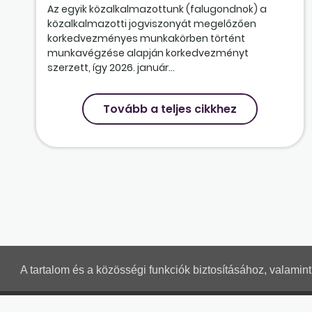
Az egyik közalkalmazottunk (falugondnok) a
közalkalmazotti jogviszonyát megelőzően
korkedvezményes munkakörben történt
munkavégzése alapján korkedvezményt
szerzett, így 2026. január...
Tovább a teljes cikkhez
A tartalom és a közösségi funkciók biztosításához, valami