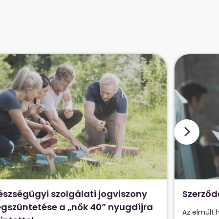
észségügyi szolgálati jogviszony
Szerződ
gszüntetése a „nők 40” nyugdíjra
Az elmúlt