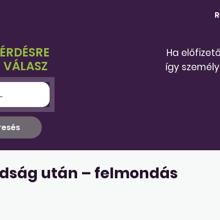
R
KÉRDÉSRE
Ha előfizet
 VÁLASZ
így személy
dság után – felmondás