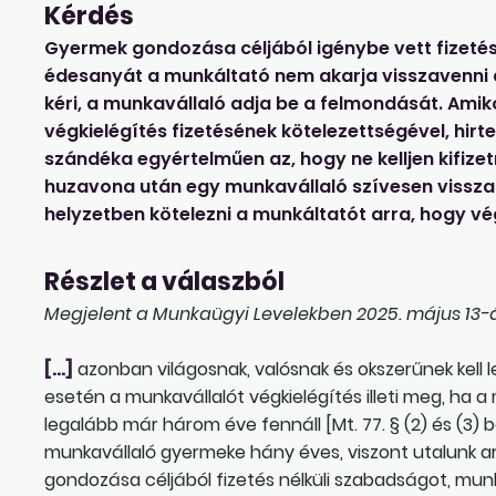
Kérdés
Gyermek gondozása céljából igénybe vett fizetés
édesanyát a munkáltató nem akarja visszavenni a
kéri, a munkavállaló adja be a felmondását. Ami
végkielégítés fizetésének kötelezettségével, hirte
szándéka egyértelműen az, hogy ne kelljen kifizet
huzavona után egy munkavállaló szívesen vissza
helyzetben kötelezni a munkáltatót arra, hogy vég
Részlet a válaszból
Megjelent a Munkaügyi Levelekben 2025. május 13-á
[…]
azonban világosnak, valósnak és okszerűnek kell le
esetén a munkavállalót végkielégítés illeti meg, ha
legalább már három éve fennáll [Mt. 77. § (2) és (3) 
munkavállaló gyermeke hány éves, viszont utalunk 
gondozása céljából fizetés nélküli szabadságot, m