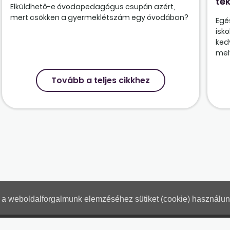
tek
Elküldhető-e óvodapedagógus csupán azért,
mert csökken a gyermeklétszám egy óvodában?
Egé
isk
ked
mely
Tovább a teljes cikkhez
nt a weboldalforgalmunk elemzéséhez sütiket (cookie) használu