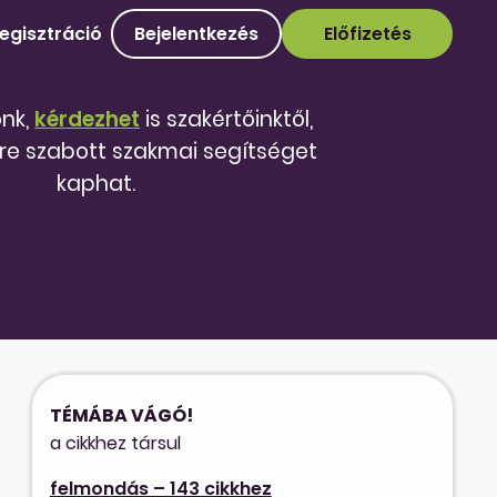
egisztráció
Bejelentkezés
Előfizetés
őnk,
kérdezhet
is szakértőinktől,
re szabott szakmai segítséget
kaphat.
TÉMÁBA VÁGÓ!
a cikkhez társul
felmondás – 143 cikkhez