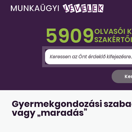
5909
OLVASÓI 
SZAKÉRTŐI
Gyermekgondozási szaba
vagy „maradás”