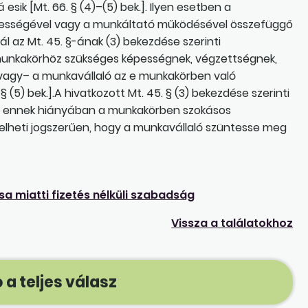
ik [Mt. 66. § (4)–(5) bek.]. Ilyen esetben a
épességével vagy a munkáltató működésével összefüggő
 az Mt. 45. §-ának (3) bekezdése szerinti
 munkakörhöz szükséges képességnek, végzettségnek,
 vagy– a munkavállaló az e munkakörben való
§ (5) bek.].A hivatkozott Mt. 45. § (3) bekezdése szerinti
k, ennek hiányában a munkakörben szokásos
lheti jogszerűen, hogy a munkavállaló szüntesse meg
 miatti fizetés nélküli szabadság
Vissza a találatokhoz
 a teljes válasz