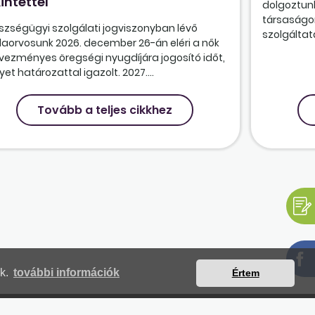
intettel
dolgoztunk
társaságon
szségügyi szolgálati jogviszonyban lévő
szolgáltatá
olaorvosunk 2026. december 26-án eléri a nők
vezményes öregségi nyugdíjára jogosító időt,
et határozattal igazolt. 2027....
Tovább a teljes cikkhez
nk.
további információk
Értem