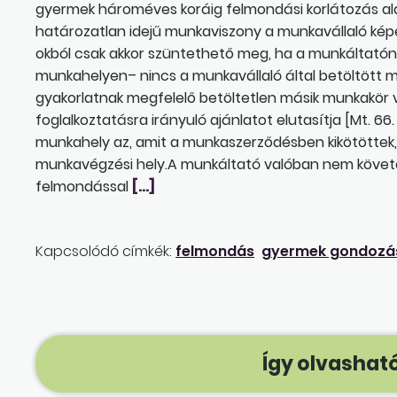
gyermek hároméves koráig felmondási korlátozás alá es
határozatlan idejű munkaviszony a munkavállaló k
okból csak akkor szüntethető meg, ha a munkáltatónál
munkahelyen– nincs a munkavállaló által betöltött
gyakorlatnak megfelelő betöltetlen másik munkakör
foglalkoztatásra irányuló ajánlatot elutasítja [Mt. 66. 
munkahely az, amit a munkaszerződésben kikötötte
munkavégzési hely.A munkáltató valóban nem követe
felmondással
[…]
Kapcsolódó címkék:
felmondás
gyermek gondozása
Így olvasható