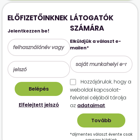
ELŐFIZETŐINKNEK
LÁTOGATÓK
SZÁMÁRA
Jelentkezzen be!
Elküldjük a választ e-
mailen*
Hozzájárulok, hogy a
weboldal kapcso­lat­
felvétel céljából tárolja
Elfelejtett jelszó
az
adataimat
.
*díjmentes választ évente csak
egyszer küldünk.