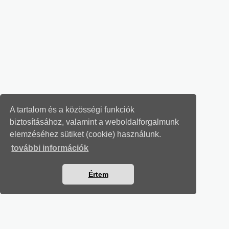
A tartalom és a közösségi funkciók
biztosításához, valamint a weboldalforgalmunk
elemzéséhez sütiket (cookie) használunk.
további információk
Értem