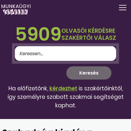
5909
OLVASÓI KÉRDÉSRE
SZAKÉRTŐI VÁLASZ
Ha előfizetőnk,
kérdezhet
is szakértőinktől,
így személyre szabott szakmai segítséget
kaphat.