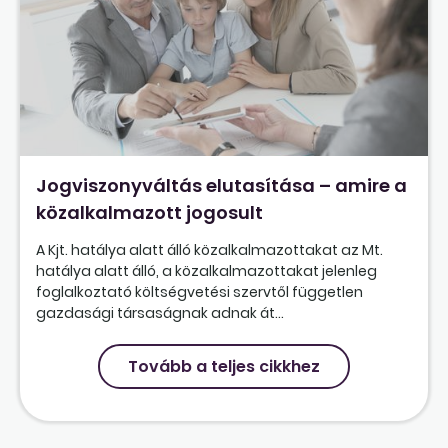
Jogviszonyváltás elutasítása – amire a
közalkalmazott jogosult
A Kjt. hatálya alatt álló közalkalmazottakat az Mt.
hatálya alatt álló, a közalkalmazottakat jelenleg
foglalkoztató költségvetési szervtől független
gazdasági társaságnak adnak át...
Tovább a teljes cikkhez