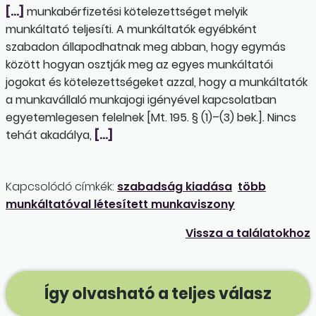
[…]
munkabérfizetési kötelezettséget melyik
munkáltató teljesíti. A munkáltatók egyébként
szabadon állapodhatnak meg abban, hogy egymás
között hogyan osztják meg az egyes munkáltatói
jogokat és kötelezettségeket azzal, hogy a munkáltatók
a munkavállaló munkajogi igényével kapcsolatban
egyetemlegesen felelnek [Mt. 195. § (1)–(3) bek.]. Nincs
tehát akadálya,
[…]
Kapcsolódó címkék:
szabadság kiadása
több
munkáltatóval létesített munkaviszony
Vissza a találatokhoz
Így olvasható a teljes válasz