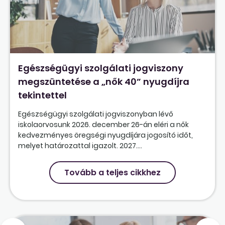
Egészségügyi szolgálati jogviszony
megszüntetése a „nők 40” nyugdíjra
tekintettel
Egészségügyi szolgálati jogviszonyban lévő
iskolaorvosunk 2026. december 26-án eléri a nők
kedvezményes öregségi nyugdíjára jogosító időt,
melyet határozattal igazolt. 2027....
Tovább a teljes cikkhez