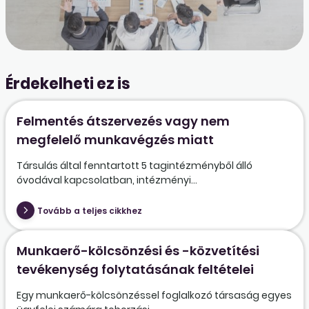
Érdekelheti ez is
Felmentés átszervezés vagy nem
megfelelő munkavégzés miatt
Társulás által fenntartott 5 tagintézményből álló
óvodával kapcsolatban, intézményi...
Tovább a teljes cikkhez
Munkaerő-kölcsönzési és -közvetítési
tevékenység folytatásának feltételei
Egy munkaerő-kölcsönzéssel foglalkozó társaság egyes