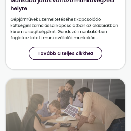
Munkába járás változó munkavégzési
helyre
Gépjárművek üzemeltetéséhez kapcsolódó
költségelszámolással kapcsolatban az alábbiakban
kérem a segítségüket. Gondozói munkakörben
foglalkoztatott munkavállalók munkaköri...
Tovább a teljes cikkhez