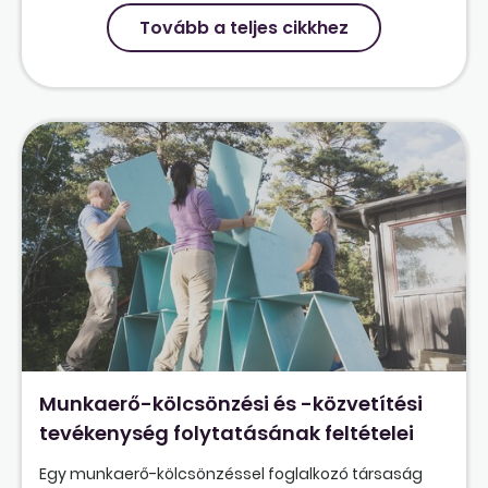
Tovább a teljes cikkhez
Munkaerő-kölcsönzési és -közvetítési
tevékenység folytatásának feltételei
Egy munkaerő-kölcsönzéssel foglalkozó társaság