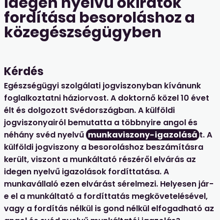
Idegen nyelvű okiratok
fordítása besoroláshoz a
közegészségügyben
Kérdés
Egészségügyi szolgálati jogviszonyban kívánunk
foglalkoztatni háziorvost. A doktornő közel 10 évet
élt és dolgozott Svédországban. A külföldi
jogviszonyairól bemutatta a többnyire angol és
néhány svéd nyelvű
munkaviszony-igazolásá
t. A
külföldi jogviszony a besoroláshoz beszámításra
került, viszont a munkáltató részéről elvárás az
idegen nyelvű igazolások fordíttatása. A
munkavállaló ezen elvárást sérelmezi. Helyesen jár-
e el a munkáltató a fordíttatás megkövetelésével,
vagy a fordítás nélkül is gond nélkül elfogadható az