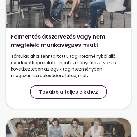
Felmentés átszervezés vagy nem
megfelelő munkavégzés miatt
Társulás által fenntartott 5 tagintézményből álló
óvodával kapcsolatban, intézményi átszervezés
következtében az egyik tagintézményben
megszűnik a bölcsődei ellátás, mely...
Tovább a teljes cikkhez