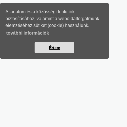
A tartalom és a közösségi funkciók
biztosításához, valamint a weboldalforgalmunk
elemzéséhez sütiket (cookie) használunk.
további információk
Értem
MUNKAÜGYI LEVELEK