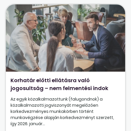
Korhatár előtti ellátásra való
jogosultság – nem felmentési indok
Az egyik közalkalmazottunk (falugondnok) a
közalkalmazotti jogviszonyát megelőzően
korkedvezményes munkakörben történt
munkavégzése alapján korkedvezményt szerzett,
így 2026. január...