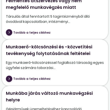
Felmentés átszervezés vagy nem
megfelelő munkavégzés miatt
Társulás által fenntartott 5 tagintézményből álló
óvodával kapcsolatban, intézményi...
Tovább a teljes cikkhez
Munkaerő-kölcsönzési és -közvetítési
tevékenység folytatásának feltételei
Egy munkaerő-kölcsönzéssel foglalkozó társaság egyes
ügyfelei számára toborzási...
Tovább a teljes cikkhez
Munkába járás változó munkavégzési
helyre
Gépjárművek üzemeltetéséhez kapcsolódó