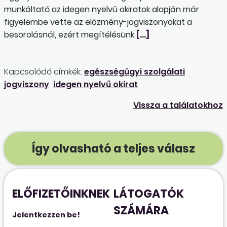
munkáltató az idegen nyelvű okiratok alapján már
figyelembe vette az előzmény-jogviszonyokat a
besorolásnál, ezért megítélésünk
[…]
Kapcsolódó címkék:
egészségügyi szolgálati
jogviszony
idegen nyelvű okirat
Vissza a találatokhoz
Így olvasható a teljes válasz
ELŐFIZETŐINKNEK
LÁTOGATÓK
SZÁMÁRA
Jelentkezzen be!