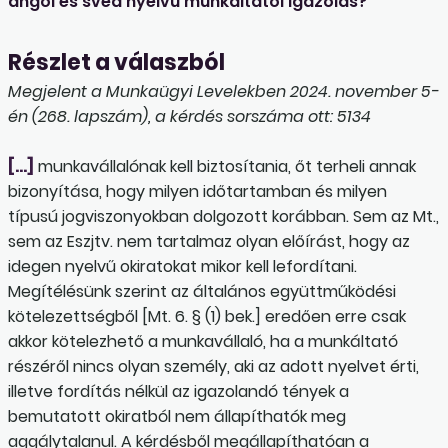
angol és svéd nyelvű munkáltatói igazolás?
Részlet a válaszból
Megjelent a Munkaügyi Levelekben 2024. november 5-
én (268. lapszám), a kérdés sorszáma ott: 5134
[…]
munkavállalónak kell biztosítania, őt terheli annak
bizonyítása, hogy milyen időtartamban és milyen
típusú jogviszonyokban dolgozott korábban. Sem az Mt.,
sem az Eszjtv. nem tartalmaz olyan előírást, hogy az
idegen nyelvű okiratokat mikor kell lefordítani.
Megítélésünk szerint az általános együttműködési
kötelezettségből [Mt. 6. § (1) bek.] eredően erre csak
akkor kötelezhető a munkavállaló, ha a munkáltató
részéről nincs olyan személy, aki az adott nyelvet érti,
illetve fordítás nélkül az igazolandó tények a
bemutatott okiratból nem állapíthatók meg
aggálytalanul. A kérdésből megállapíthatóan a