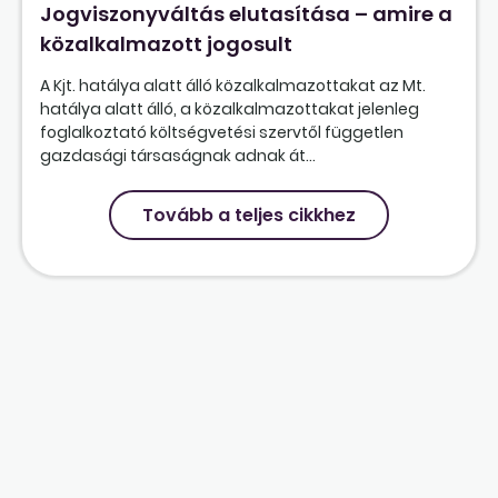
Jogviszonyváltás elutasítása – amire a
közalkalmazott jogosult
A Kjt. hatálya alatt álló közalkalmazottakat az Mt.
hatálya alatt álló, a közalkalmazottakat jelenleg
foglalkoztató költségvetési szervtől független
gazdasági társaságnak adnak át...
Tovább a teljes cikkhez