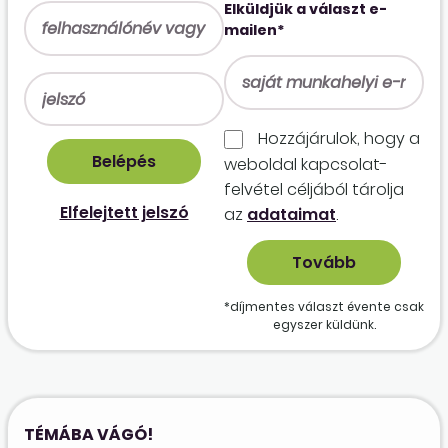
Elküldjük a választ e-
mailen*
Hozzájárulok, hogy a
weboldal kapcso­lat­
felvétel céljából tárolja
Elfelejtett jelszó
az
adataimat
.
*díjmentes választ évente csak
egyszer küldünk.
TÉMÁBA VÁGÓ!