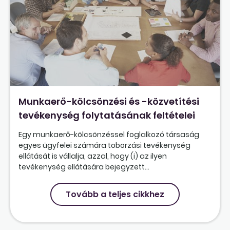
Munkaerő-kölcsönzési és -közvetítési
tevékenység folytatásának feltételei
Egy munkaerő-kölcsönzéssel foglalkozó társaság
egyes ügyfelei számára toborzási tevékenység
ellátását is vállalja, azzal, hogy (i) az ilyen
tevékenység ellátására bejegyzett...
Tovább a teljes cikkhez