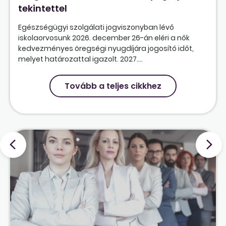
tekintettel
Egészségügyi szolgálati jogviszonyban lévő
iskolaorvosunk 2026. december 26-án eléri a nők
kedvezményes öregségi nyugdíjára jogosító időt,
melyet határozattal igazolt. 2027....
Tovább a teljes cikkhez