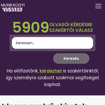
5909
OLVASÓI KÉRDÉSRE
SZAKÉRTŐI VÁLASZ
Ha előfizetőnk,
kérdezhet
is szakértőinktől,
így személyre szabott szakmai segítséget
kaphat.