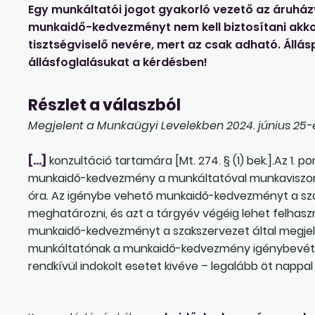
Egy munkáltatói jogot gyakorló vezető az áruház
munkaidő-kedvezményt nem kell biztosítani akkor
tisztségviselő nevére, mert az csak adható. Állás
állásfoglalásukat a kérdésben!
Részlet a válaszból
Megjelent a Munkaügyi Levelekben 2024. június 25-é
[…]
konzultáció tartamára [Mt. 274. § (1) bek.].Az 1. 
munkaidő-kedvezmény a munkáltatóval munkaviszony
óra. Az igénybe vehető munkaidő-kedvezményt a szak
meghatározni, és azt a tárgyév végéig lehet felhasználni
munkaidő-kedvezményt a szakszervezet által megjelö
munkáltatónak a munkaidő-kedvezmény igénybevétel
rendkívül indokolt esetet kivéve – legalább öt nappal