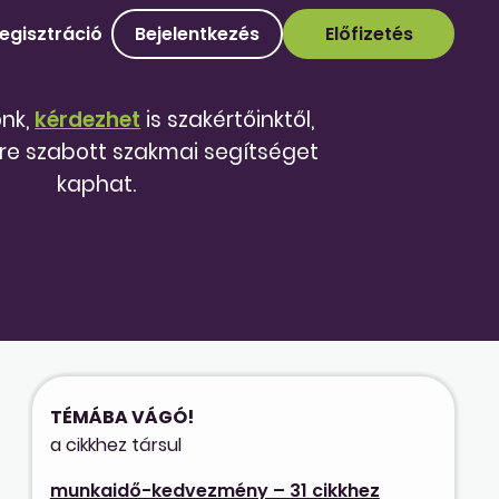
egisztráció
Bejelentkezés
Előfizetés
őnk,
kérdezhet
is szakértőinktől,
re szabott szakmai segítséget
kaphat.
TÉMÁBA VÁGÓ!
a cikkhez társul
munkaidő-kedvezmény – 31 cikkhez