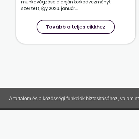
munkavégzése alapján korkedvezményt
szerzett, így 2026. január...
Tovább a teljes cikkhez
A tartalom és a közösségi funkciók biztosításához, valami
MUNKAÜGYI LEVELEK