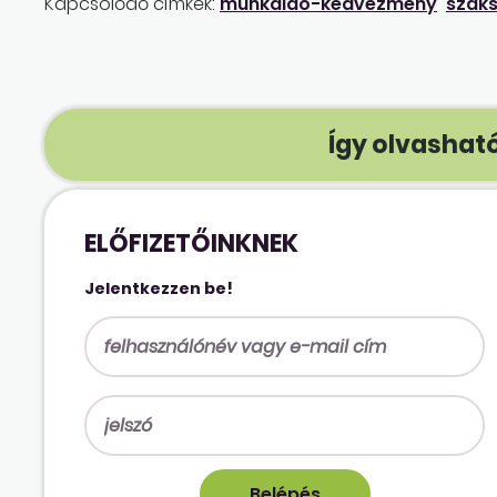
Kapcsolódó címkék:
munkaidő-kedvezmény
szaks
Így olvasható
ELŐFIZETŐINKNEK
Jelentkezzen be!