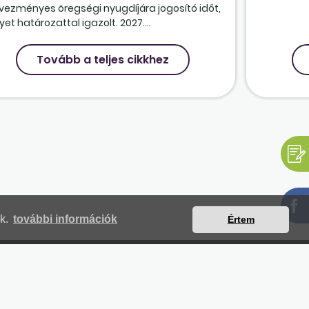
vezményes öregségi nyugdíjára jogosító időt,
et határozattal igazolt. 2027....
Tovább a teljes cikkhez
nk.
további információk
Értem
mjegyzék
Magunkról
Impresszum
Kapcsolat
yilatkozat