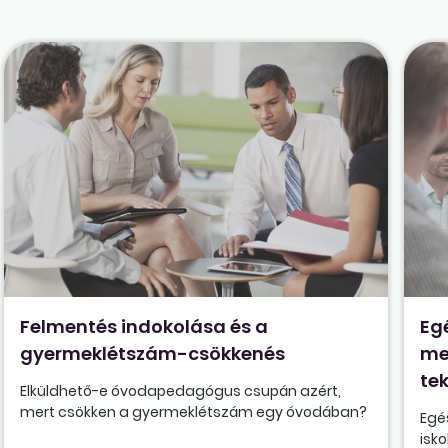
Felmentés indokolása és a
Eg
gyermeklétszám-csökkenés
me
tek
Elküldhető-e óvodapedagógus csupán azért,
mert csökken a gyermeklétszám egy óvodában?
Egé
isk