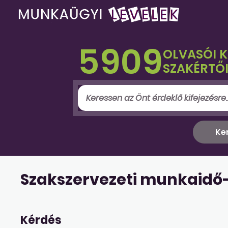
5909
OLVASÓI 
SZAKÉRTŐI
Szakszervezeti munkaid
Kérdés