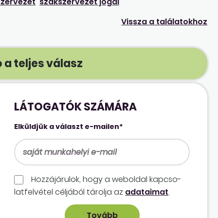
zervezet
szakszervezet jogai
Vissza a találatokhoz
 a teljes válasz
LÁTOGATÓK SZÁMÁRA
Elküldjük a választ e-mailen*
Hozzájárulok, hogy a weboldal kapcso­
lat­felvétel céljából tárolja az
adataimat
.