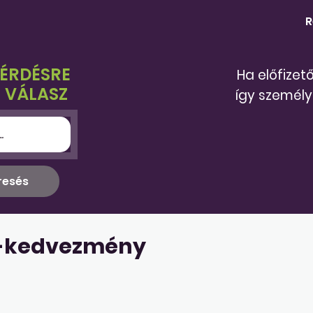
R
KÉRDÉSRE
Ha előfizet
 VÁLASZ
így személy
ő-kedvezmény