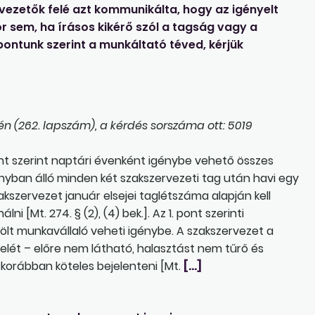
vezetők felé azt kommunikálta, hogy az igényelt
 sem, ha írásos kikérő szól a tagság vagy a
pontunk szerint a munkáltató téved, kérjük
n (262. lapszám), a kérdés sorszáma ott: 5019
pont szerint naptári évenként igénybe vehető összes
ban álló minden két szakszervezeti tag után havi egy
szervezet január elsejei taglétszáma alapján kell
 [Mt. 274. § (2), (4) bek.]. Az 1. pont szerinti
lt munkavállaló veheti igénybe. A szakszervezet a
ét – előre nem látható, halasztást nem tűrő és
 korábban köteles bejelenteni [Mt.
[…]