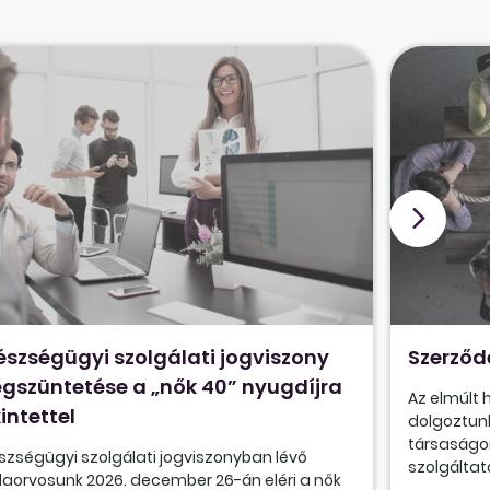
észségügyi szolgálati jogviszony
Szerződ
gszüntetése a „nők 40” nyugdíjra
Az elmúlt
intettel
dolgoztunk
társaságon
szségügyi szolgálati jogviszonyban lévő
szolgáltatá
olaorvosunk 2026. december 26-án eléri a nők