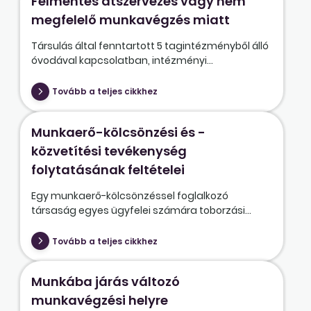
Felmentés átszervezés vagy nem
megfelelő munkavégzés miatt
Társulás által fenntartott 5 tagintézményből álló
óvodával kapcsolatban, intézményi...
Tovább a teljes cikkhez
Munkaerő-kölcsönzési és -
közvetítési tevékenység
folytatásának feltételei
Egy munkaerő-kölcsönzéssel foglalkozó
társaság egyes ügyfelei számára toborzási...
Tovább a teljes cikkhez
Munkába járás változó
munkavégzési helyre