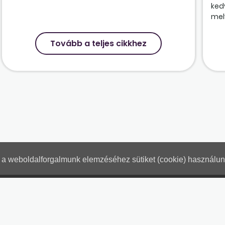
ked
mely
Tovább a teljes cikkhez
nt a weboldalforgalmunk elemzéséhez sütiket (cookie) használu
Hogyan használjam?
Tartalo
Adatkezelési tájékoztató
Jogn