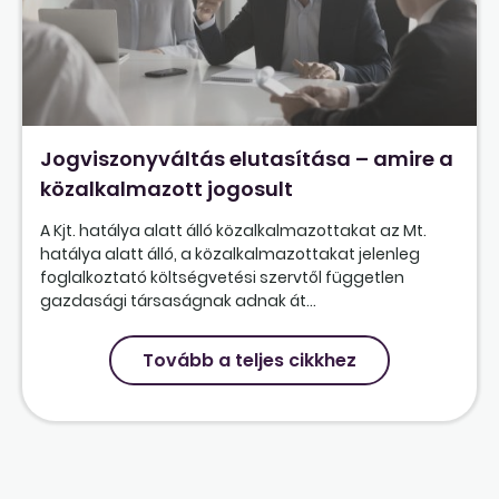
Jogviszonyváltás elutasítása – amire a
közalkalmazott jogosult
A Kjt. hatálya alatt álló közalkalmazottakat az Mt.
hatálya alatt álló, a közalkalmazottakat jelenleg
foglalkoztató költségvetési szervtől független
gazdasági társaságnak adnak át...
Tovább a teljes cikkhez