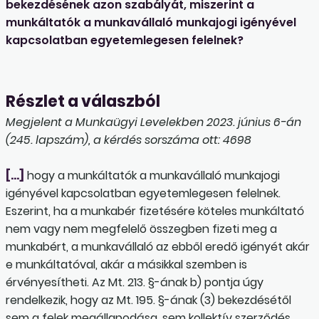
bekezdésének azon szabályát, miszerint a
munkáltatók a munkavállaló munkajogi igényével
kapcsolatban egyetemlegesen felelnek?
Részlet a válaszból
Megjelent a Munkaügyi Levelekben 2023. június 6-án
(245. lapszám), a kérdés sorszáma ott: 4698
[…]
hogy a munkáltatók a munkavállaló munkajogi
igényével kapcsolatban egyetemlegesen felelnek.
Eszerint, ha a munkabér fizetésére köteles munkáltató
nem vagy nem megfelelő összegben fizeti meg a
munkabért, a munkavállaló az ebből eredő igényét akár
e munkáltatóval, akár a másikkal szemben is
érvényesítheti. Az Mt. 213. §-ának b) pontja úgy
rendelkezik, hogy az Mt. 195. §-ának (3) bekezdésétől
sem a felek megállapodása, sem kollektív szerződés