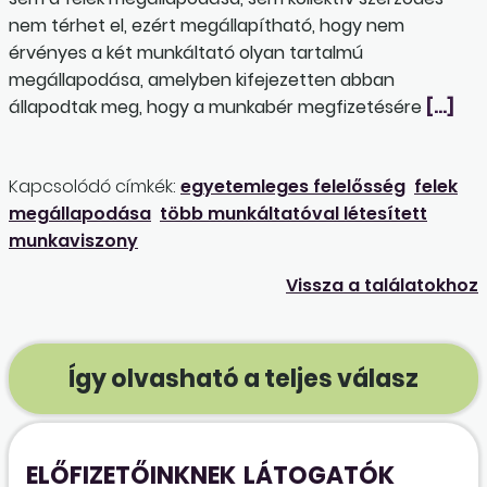
nem térhet el, ezért megállapítható, hogy nem
érvényes a két munkáltató olyan tartalmú
megállapodása, amelyben kifejezetten abban
állapodtak meg, hogy a munkabér megfizetésére
[…]
Kapcsolódó címkék:
egyetemleges felelősség
felek
megállapodása
több munkáltatóval létesített
munkaviszony
Vissza a találatokhoz
Így olvasható a teljes válasz
ELŐFIZETŐINKNEK
LÁTOGATÓK