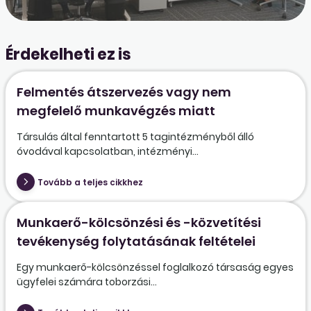
Érdekelheti ez is
Felmentés átszervezés vagy nem
megfelelő munkavégzés miatt
Társulás által fenntartott 5 tagintézményből álló
óvodával kapcsolatban, intézményi...
Tovább a teljes cikkhez
Munkaerő-kölcsönzési és -közvetítési
tevékenység folytatásának feltételei
Egy munkaerő-kölcsönzéssel foglalkozó társaság egyes
ügyfelei számára toborzási...