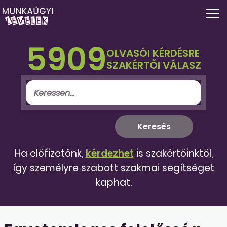
5909
OLVASÓI KÉRDÉSRE
SZAKÉRTŐI VÁLASZ
Ha előfizetőnk,
kérdezhet
is szakértőinktől,
így személyre szabott szakmai segítséget
kaphat.