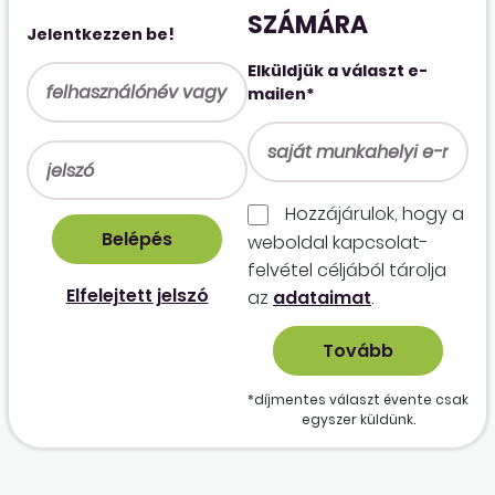
SZÁMÁRA
Jelentkezzen be!
Elküldjük a választ e-
mailen*
Hozzájárulok, hogy a
weboldal kapcso­lat­
felvétel céljából tárolja
Elfelejtett jelszó
az
adataimat
.
*díjmentes választ évente csak
egyszer küldünk.