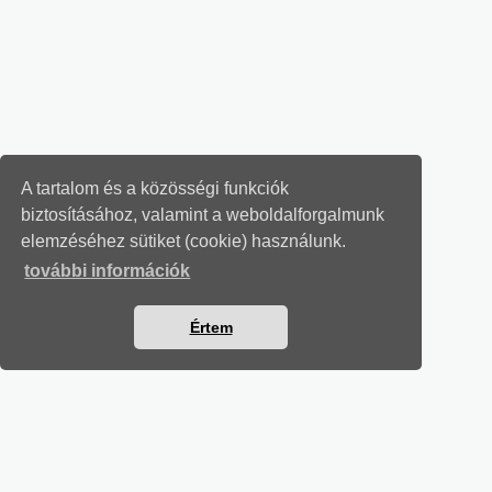
A tartalom és a közösségi funkciók
biztosításához, valamint a weboldalforgalmunk
elemzéséhez sütiket (cookie) használunk.
további információk
Értem