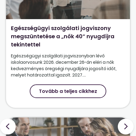
Egészségügyi szolgálati jogviszony
megszüntetése a „nők 40” nyugdíjra
tekintettel
Egészségügyi szolgálati jogviszonyban lévő
iskolaorvosunk 2026. december 26-án eléri a nők
kedvezményes öregségi nyugdíjára jogosító időt,
melyet határozattal igazolt. 2027....
Tovább a teljes cikkhez