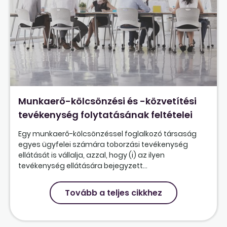
Munkaerő-kölcsönzési és -közvetítési
tevékenység folytatásának feltételei
Egy munkaerő-kölcsönzéssel foglalkozó társaság
egyes ügyfelei számára toborzási tevékenység
ellátását is vállalja, azzal, hogy (i) az ilyen
tevékenység ellátására bejegyzett...
Tovább a teljes cikkhez