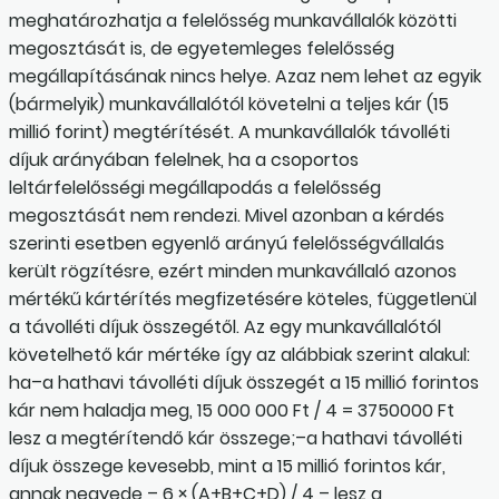
meghatározhatja a felelősség munkavállalók közötti
megosztását is, de egyetemleges felelősség
megállapításának nincs helye. Azaz nem lehet az egyik
(bármelyik) munkavállalótól követelni a teljes kár (15
millió forint) megtérítését. A munkavállalók távolléti
díjuk arányában felelnek, ha a csoportos
leltárfelelősségi megállapodás a felelősség
megosztását nem rendezi. Mivel azonban a kérdés
szerinti esetben egyenlő arányú felelősségvállalás
került rögzítésre, ezért minden munkavállaló azonos
mértékű kártérítés megfizetésére köteles, függetlenül
a távolléti díjuk összegétől. Az egy munkavállalótól
követelhető kár mértéke így az alábbiak szerint alakul:
ha–a hathavi távolléti díjuk összegét a 15 millió forintos
kár nem haladja meg, 15 000 000 Ft / 4 = 3750000 Ft
lesz a megtérítendő kár összege;–a hathavi távolléti
díjuk összege kevesebb, mint a 15 millió forintos kár,
annak negyede – 6 × (A+B+C+D) / 4 – lesz a