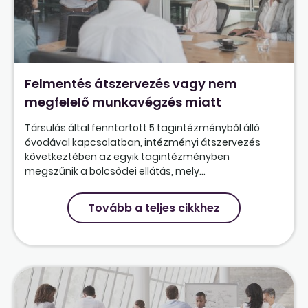
Felmentés átszervezés vagy nem
megfelelő munkavégzés miatt
Társulás által fenntartott 5 tagintézményből álló
óvodával kapcsolatban, intézményi átszervezés
következtében az egyik tagintézményben
megszűnik a bölcsődei ellátás, mely...
Tovább a teljes cikkhez