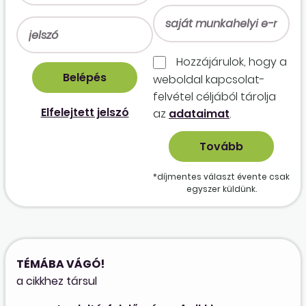
Hozzájárulok, hogy a
weboldal kapcso­lat­
felvétel céljából tárolja
Elfelejtett jelszó
az
adataimat
.
*díjmentes választ évente csak
egyszer küldünk.
TÉMÁBA VÁGÓ!
a cikkhez társul