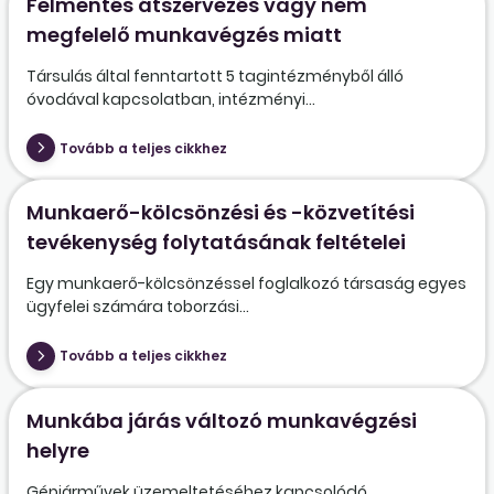
Felmentés átszervezés vagy nem
megfelelő munkavégzés miatt
Társulás által fenntartott 5 tagintézményből álló
óvodával kapcsolatban, intézményi...
Tovább a teljes cikkhez
Munkaerő-kölcsönzési és -közvetítési
tevékenység folytatásának feltételei
Egy munkaerő-kölcsönzéssel foglalkozó társaság egyes
ügyfelei számára toborzási...
Tovább a teljes cikkhez
Munkába járás változó munkavégzési
helyre
Gépjárművek üzemeltetéséhez kapcsolódó