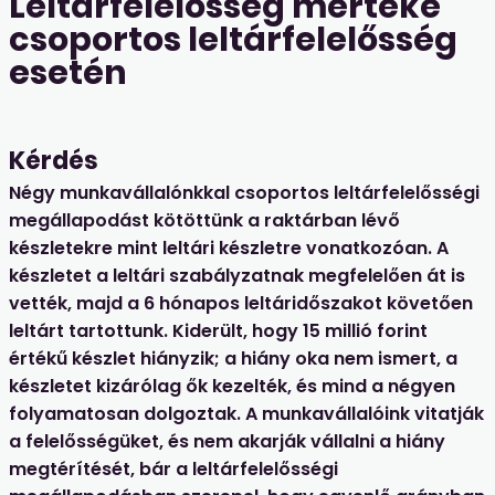
Leltárfelelősség mértéke
csoportos leltárfelelősség
esetén
Kérdés
Négy munkavállalónkkal csoportos leltárfelelősségi
megállapodást kötöttünk a raktárban lévő
készletekre mint leltári készletre vonatkozóan. A
készletet a leltári szabályzatnak megfelelően át is
vették, majd a 6 hónapos leltáridőszakot követően
leltárt tartottunk. Kiderült, hogy 15 millió forint
értékű készlet hiányzik; a hiány oka nem ismert, a
készletet kizárólag ők kezelték, és mind a négyen
folyamatosan dolgoztak. A munkavállalóink vitatják
a felelősségüket, és nem akarják vállalni a hiány
megtérítését, bár a leltárfelelősségi