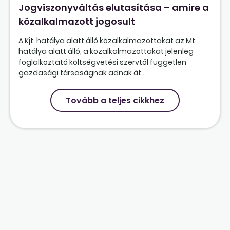
Jogviszonyváltás elutasítása – amire a
közalkalmazott jogosult
A Kjt. hatálya alatt álló közalkalmazottakat az Mt.
hatálya alatt álló, a közalkalmazottakat jelenleg
foglalkoztató költségvetési szervtől független
gazdasági társaságnak adnak át...
Tovább a teljes cikkhez