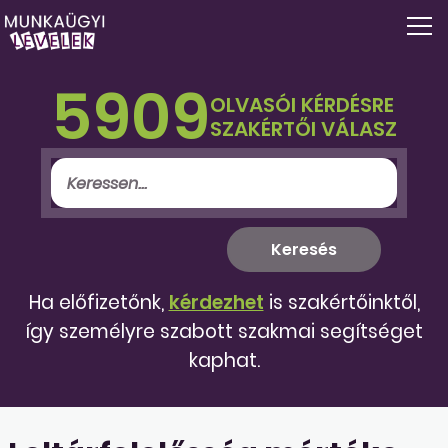
5909
OLVASÓI KÉRDÉSRE
SZAKÉRTŐI VÁLASZ
Ha előfizetőnk,
kérdezhet
is szakértőinktől,
így személyre szabott szakmai segítséget
kaphat.