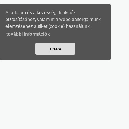
A tartalom és a közösségi funkciók
biztosításához, valamint a weboldalforgalmunk
elemzéséhez sütiket (cookie) használunk.
további információk
Értem
MUNKAÜGYI LEVELEK