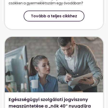
csökken a gyermeklétszám egy óvodában?
Tovább a teljes cikkhez
Egészségügyi szolgálati jogviszony
megszüntetése a „nők 40” nyugdíjra