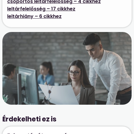
csoportos leltárfelelősség – 4 cikkhez
leltárfelelősség – 17 cikkhez
leltárhiány – 6 cikkhez
Érdekelheti ez is