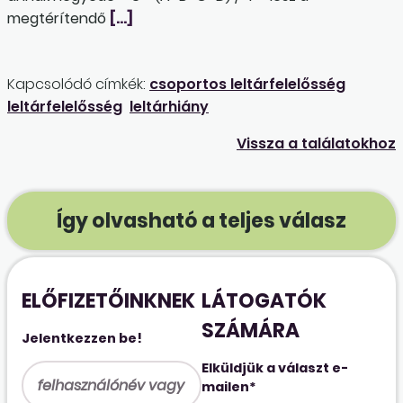
megtérítendő
[…]
Kapcsolódó címkék:
csoportos leltárfelelősség
leltárfelelősség
leltárhiány
Vissza a találatokhoz
Így olvasható a teljes válasz
ELŐFIZETŐINKNEK
LÁTOGATÓK
SZÁMÁRA
Jelentkezzen be!
Elküldjük a választ e-
mailen*