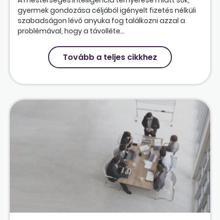
A mesterséges intelligencia térnyerése miatt sok,
gyermek gondozása céljából igényelt fizetés nélküli
szabadságon lévő anyuka fog találkozni azzal a
problémával, hogy a távolléte...
Tovább a teljes cikkhez