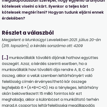
megállapodásban szerepel, hogy egyenlő arányban
kötelesek viselni a kárt. Ilyenkor a teljes kárt
kötelesek megtéríteni? Hogyan tudunk eljárni ennek
érdekében?
Részlet a válaszból
Megjelent a Munkaügyi Levelekben 2021. július 20-án
(215. lapszám), a kérdés sorszáma ott: 4209
[…]
munkavállalók távolléti díjának hathavi együttes
összegét. Azaz, a kérdés szerinti esetben, ha a
munkavállalók havi távolléti díja rendre A, B, C és D
összeg, akkor a velük szemben leltárhiányért való
felelősség címén érvényesíthető kár összege
legfeljebb 6 × (A+B+C+D). Ha a tényleges, leltárhiány
okán bekövetkezett 15 millió forintos kár ezt
meghaladja, akkor a különbözet a munkáltató terhén
marad.A csoportos leltárfelelősségi megállapodás