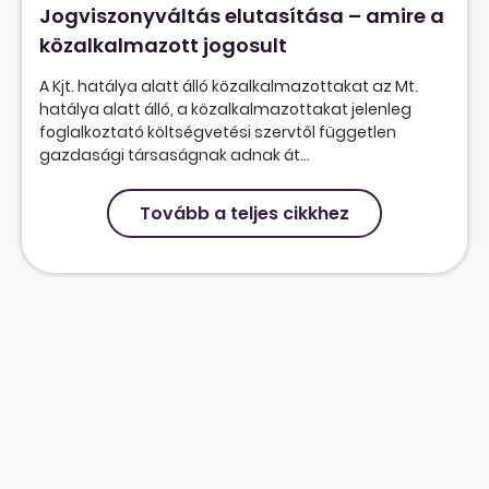
Jogviszonyváltás elutasítása – amire a
közalkalmazott jogosult
A Kjt. hatálya alatt álló közalkalmazottakat az Mt.
hatálya alatt álló, a közalkalmazottakat jelenleg
foglalkoztató költségvetési szervtől független
gazdasági társaságnak adnak át...
Tovább a teljes cikkhez