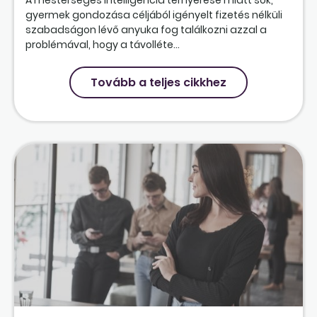
A mesterséges intelligencia térnyerése miatt sok,
gyermek gondozása céljából igényelt fizetés nélküli
szabadságon lévő anyuka fog találkozni azzal a
problémával, hogy a távolléte...
Tovább a teljes cikkhez