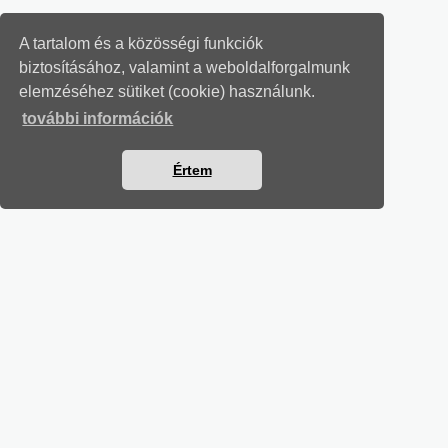
A tartalom és a közösségi funkciók
biztosításához, valamint a weboldalforgalmunk
elemzéséhez sütiket (cookie) használunk.
további információk
Értem
MUNKAÜGYI LEVELEK