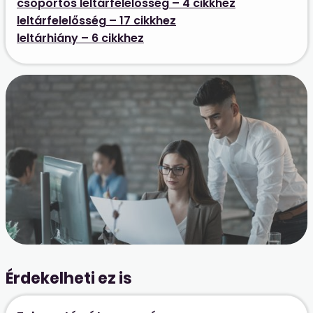
csoportos leltárfelelősség – 4 cikkhez
leltárfelelősség – 17 cikkhez
leltárhiány – 6 cikkhez
Érdekelheti ez is