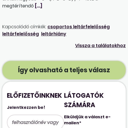
megtérítendő
[…]
Kapcsolódó címkék:
csoportos leltárfelelősség
leltárfelelősség
leltárhiány
Vissza a találatokhoz
Így olvasható a teljes válasz
ELŐFIZETŐINKNEK
LÁTOGATÓK
SZÁMÁRA
Jelentkezzen be!
Elküldjük a választ e-
mailen*