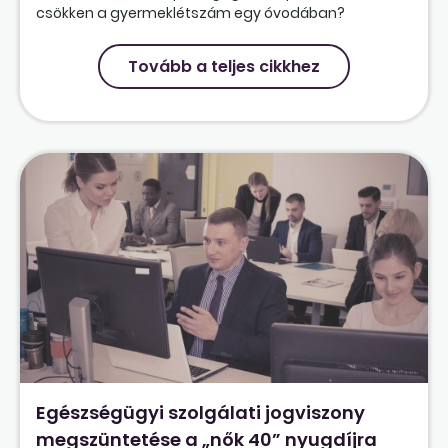
csökken a gyermeklétszám egy óvodában?
Tovább a teljes cikkhez
Egészségügyi szolgálati jogviszony
megszüntetése a „nők 40” nyugdíjra