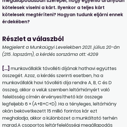
megállapodásban szerepel, hogy egyenlő arányban
kötelesek viselni a kárt. Ilyenkor a teljes kárt
kötelesek megtéríteni? Hogyan tudunk eljárni ennek
érdekében?
Részlet a válaszból
Megjelent a Munkaügyi Levelekben 2021. július 20-án
(215. lapszám), a kérdés sorszáma ott: 4209
[…]
munkavállalók távolléti díjának hathavi együttes
összegét. Azaz, a kérdés szerinti esetben, ha a
munkavállalók havi távolléti díja rendre A, B, C és D
összeg, akkor a velük szemben leltárhiányért való
felelősség címén érvényesíthető kár összege
legfeljebb 6 × (A+B+C+D). Ha a tényleges, leltárhiány
okán bekövetkezett 15 millió forintos kár ezt
meghaladja, akkor a különbözet a munkáltató terhén
marad.A csoportos leltárfelelősségi megállapodás