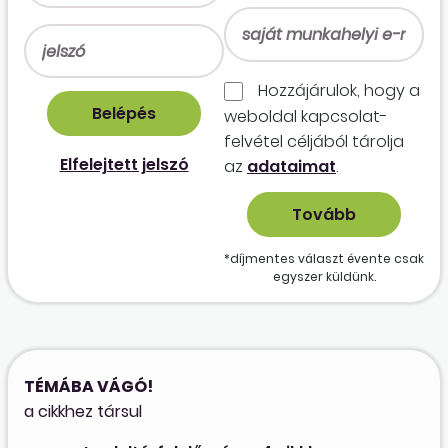
Hozzájárulok, hogy a
weboldal kapcso­lat­
felvétel céljából tárolja
Elfelejtett jelszó
az
adataimat
.
*díjmentes választ évente csak
egyszer küldünk.
TÉMÁBA VÁGÓ!
a cikkhez társul