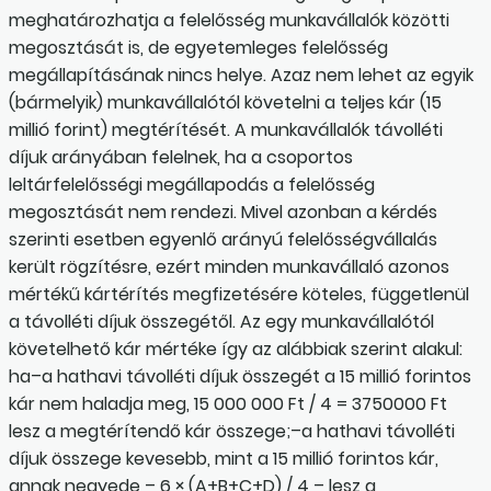
meghatározhatja a felelősség munkavállalók közötti
megosztását is, de egyetemleges felelősség
megállapításának nincs helye. Azaz nem lehet az egyik
(bármelyik) munkavállalótól követelni a teljes kár (15
millió forint) megtérítését. A munkavállalók távolléti
díjuk arányában felelnek, ha a csoportos
leltárfelelősségi megállapodás a felelősség
megosztását nem rendezi. Mivel azonban a kérdés
szerinti esetben egyenlő arányú felelősségvállalás
került rögzítésre, ezért minden munkavállaló azonos
mértékű kártérítés megfizetésére köteles, függetlenül
a távolléti díjuk összegétől. Az egy munkavállalótól
követelhető kár mértéke így az alábbiak szerint alakul:
ha–a hathavi távolléti díjuk összegét a 15 millió forintos
kár nem haladja meg, 15 000 000 Ft / 4 = 3750000 Ft
lesz a megtérítendő kár összege;–a hathavi távolléti
díjuk összege kevesebb, mint a 15 millió forintos kár,
annak negyede – 6 × (A+B+C+D) / 4 – lesz a