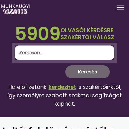
5909
OLVASÓI KÉRDÉSRE
SZAKÉRTŐI VÁLASZ
Ha előfizetőnk,
kérdezhet
is szakértőinktől,
így személyre szabott szakmai segítséget
kaphat.