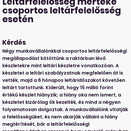
Leltárfelelősség mértéke
csoportos leltárfelelősség
esetén
Kérdés
Négy munkavállalónkkal csoportos leltárfelelősségi
megállapodást kötöttünk a raktárban lévő
készletekre mint leltári készletre vonatkozóan. A
készletet a leltári szabályzatnak megfelelően át is
vették, majd a 6 hónapos leltáridőszakot követően
leltárt tartottunk. Kiderült, hogy 15 millió forint
értékű készlet hiányzik; a hiány oka nem ismert, a
készletet kizárólag ők kezelték, és mind a négyen
folyamatosan dolgoztak. A munkavállalóink vitatják
a felelősségüket, és nem akarják vállalni a hiány
megtérítését, bár a leltárfelelősségi