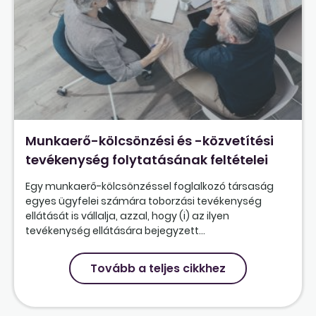
Munkaerő-kölcsönzési és -közvetítési
tevékenység folytatásának feltételei
Egy munkaerő-kölcsönzéssel foglalkozó társaság
egyes ügyfelei számára toborzási tevékenység
ellátását is vállalja, azzal, hogy (i) az ilyen
tevékenység ellátására bejegyzett...
Tovább a teljes cikkhez