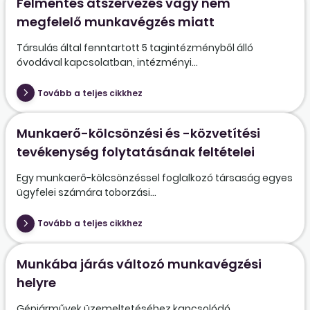
Felmentés átszervezés vagy nem
megfelelő munkavégzés miatt
Társulás által fenntartott 5 tagintézményből álló
óvodával kapcsolatban, intézményi...
Tovább a teljes cikkhez
Munkaerő-kölcsönzési és -közvetítési
tevékenység folytatásának feltételei
Egy munkaerő-kölcsönzéssel foglalkozó társaság egyes
ügyfelei számára toborzási...
Tovább a teljes cikkhez
Munkába járás változó munkavégzési
helyre
Gépjárművek üzemeltetéséhez kapcsolódó