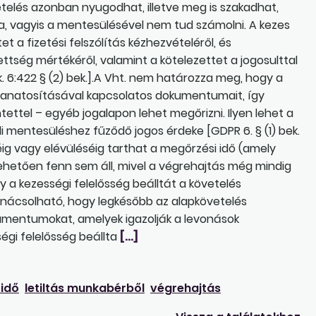
etelés azonban nyugodhat, illetve meg is szakadhat,
a, vagyis a mentesülésével nem tud számolni. A kezes
et a fizetési felszólítás kézhezvételéről, és
ettség mértékéről, valamint a kötelezettet a jogosulttal
k. 6:422 § (2) bek.].A Vht. nem határozza meg, hogy a
oganatosításával kapcsolatos dokumentumait, így
ettel – egyéb jogalapon lehet megőrizni. Ilyen lehet a
i mentesüléshez fűződő jogos érdeke [GDPR 6. § (1) bek.
ig vagy elévüléséig tarthat a megőrzési idő (amely
ltehetően fenn sem áll, mivel a végrehajtás még mindig
 a kezességi felelősség beálltát a követelés
 tanácsolható, hogy legkésőbb az alapkövetelés
umentumokat, amelyek igazolják a levonások
ségi felelősség beállta
[…]
 idő
letiltás munkabérből
végrehajtás