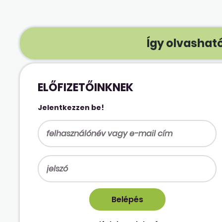
Így olvasható
ELŐFIZETŐINKNEK
Jelentkezzen be!