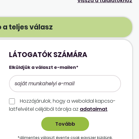
Vissza a találatokhoz
 a teljes válasz
LÁTOGATÓK SZÁMÁRA
Elküldjük a választ e-mailen*
Hozzájárulok, hogy a weboldal kapcso­
lat­felvétel céljából tárolja az
adataimat
.
*díjmentes választ évente csak egyszer küldünk.