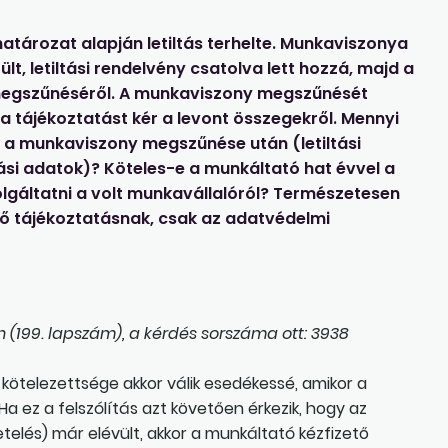
tározat alapján letiltás terhelte. Munkaviszonya
t, letiltási rendelvény csatolva lett hozzá, majd a
 megszűnéséről. A munkaviszony megszűnését
a tájékoztatást kér a levont összegekről. Mennyi
kat a munkaviszony megszűnése után (letiltási
lási adatok)? Köteles-e a munkáltató hat évvel a
gáltatni a volt munkavállalóról? Természetesen
énő tájékoztatásnak, csak az adatvédelmi
 (199. lapszám), a kérdés sorszáma ott: 3938
 kötelezettsége akkor válik esedékessé, amikor a
.]. Ha ez a felszólítás azt követően érkezik, hogy az
telés) már elévült, akkor a munkáltató kézfizető