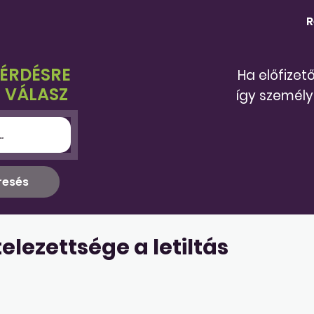
R
KÉRDÉSRE
Ha előfizet
 VÁLASZ
így személy
lezettsége a letiltás