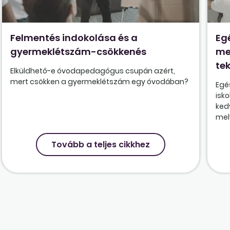
Felmentés indokolása és a
Eg
gyermeklétszám-csökkenés
me
tek
Elküldhető-e óvodapedagógus csupán azért,
mert csökken a gyermeklétszám egy óvodában?
Egé
isk
ked
mely
Tovább a teljes cikkhez