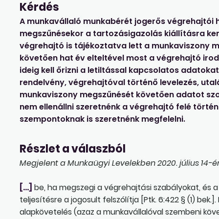
Kérdés
A munkavállaló munkabérét jogerős végrehajtói ha
megszűnésekor a tartozásigazolás kiállításra kerül
végrehajtó is tájékoztatva lett a munkaviszony
követően hat év elteltével most a végrehajtó irod
ideig kell őrizni a letiltással kapcsolatos adato
rendelvény, végrehajtóval történő levelezés, uta
munkaviszony megszűnését követően adatot szol
nem ellenállni szeretnénk a végrehajtó felé tört
szempontoknak is szeretnénk megfelelni.
Részlet a válaszból
Megjelent a Munkaügyi Levelekben 2020. július 14-én
[…]
be, ha megszegi a végrehajtási szabályokat, és a
teljesítésre a jogosult felszólítja [Ptk. 6:422 § (1) bek
alapkövetelés (azaz a munkavállalóval szembeni köve