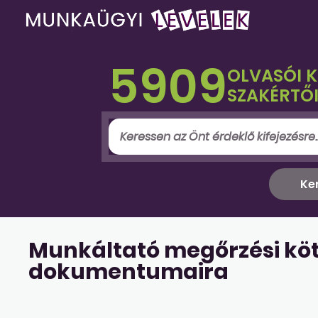
5909
OLVASÓI 
SZAKÉRTŐI
Munkáltató megőrzési köte
dokumentumaira