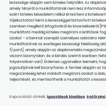
kezessége alapján sem köteles helytállni. Az alapköv
amely tényről a munkáltatónak nem lesz információj
ezért köteles késedelem nélkül értesíteni a kötelezett
tájékoztatást kérni a kezességgel biztosított kötelez
szemben megillető kifogásokról és követelésekről [Pt
munkáltató meddig köteles megőrizni a letiltások f
azokat – a bennük szereplő személyes adatokra tekint
munkáltatónak az esetleges kezességi felelősség alól
f) pont], amely alapján az alapkövetelés megszűnésé
viszont bizonytalan, és a kérdés szerinti esetben fe
folyamatban van). Érdemes ugyanakkor kiemelni, hogy
jogosultjának kell bizonyítania. A fentiek alapján az
megszűnéséig lehet indokolt megőrizni azokat a dok
teljesítését, és mentesíthetik a munkáltatót a kezes
Kapcsolódó címkék:
igazolások kiadása
iratőrzési