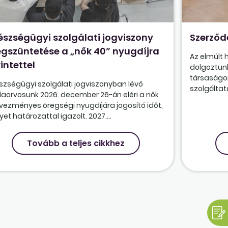
észségügyi szolgálati jogviszony
Szerződ
gszüntetése a „nők 40” nyugdíjra
Az elmúlt
intettel
dolgoztunk
társaságon
szségügyi szolgálati jogviszonyban lévő
szolgáltatá
olaorvosunk 2026. december 26-án eléri a nők
vezményes öregségi nyugdíjára jogosító időt,
et határozattal igazolt. 2027....
Tovább a teljes cikkhez