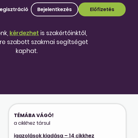
egisztráció
Bejelentkezés
Előfizetés
őnk,
kérdezhet
is szakértőinktől,
re szabott szakmai segítséget
kaphat.
TÉMÁBA VÁGÓ!
a cikkhez társul
igazolások kiadása – 14 cikkhez