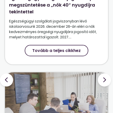
megszüntetése a „nők 40” nyugdíjra
tekintettel
Egészségügyi szolgálati jogviszonyban lévő
iskolaorvosunk 2026. december 26-án eléri a nők
kedvezményes öregségi nyugdíjára jogosító időt,
melyet határozattal igazolt. 2027....
Tovább a teljes cikkhez