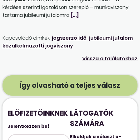
kérdése szerinti igazoláson szereplő – munkaviszony
tartama jubileumi jutalomra
[…]
Kapcsolódó címkék:
jogszerző idő
jubileumi jutalom
közalkalmazotti jogviszony
Vissza a találatokhoz
Így olvasható a teljes válasz
ELŐFIZETŐINKNEK
LÁTOGATÓK
SZÁMÁRA
Jelentkezzen be!
Elküldjük a választ e-