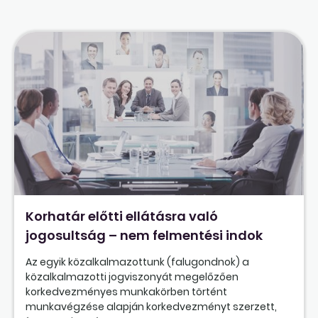
Korhatár előtti ellátásra való
jogosultság – nem felmentési indok
Az egyik közalkalmazottunk (falugondnok) a
közalkalmazotti jogviszonyát megelőzően
korkedvezményes munkakörben történt
munkavégzése alapján korkedvezményt szerzett,