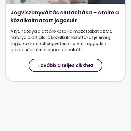
Jogviszonyváltás elutasítása – amire a
közalkalmazott jogosult
A Kjt. hatálya alatt álló közalkalmazottakat az Mt.
hatálya alatt álló, a közalkalmazottakat jelenleg
foglalkoztató költségvetési szervtől független
gazdasági társaságnak adnak át...
Tovább a teljes cikkhez