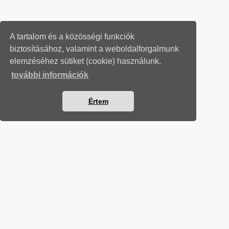
A tartalom és a közösségi funkciók
biztosításához, valamint a weboldalforgalmunk
elemzéséhez sütiket (cookie) használunk.
további információk
Értem
MUNKAÜGYI LEVELEK