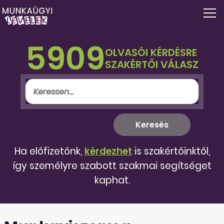
5909
OLVASÓI KÉRDÉSRE
SZAKÉRTŐI VÁLASZ
Ha előfizetőnk,
kérdezhet
is szakértőinktől,
így személyre szabott szakmai segítséget
kaphat.