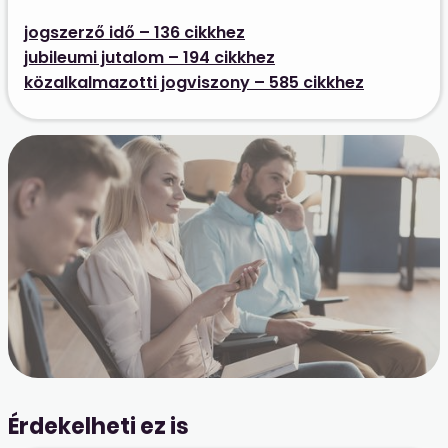
jogszerző idő – 136 cikkhez
jubileumi jutalom – 194 cikkhez
közalkalmazotti jogviszony – 585 cikkhez
Érdekelheti ez is