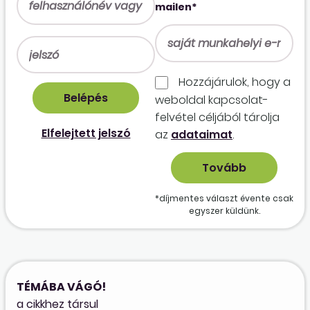
mailen*
Hozzájárulok, hogy a
weboldal kapcso­lat­
felvétel céljából tárolja
Elfelejtett jelszó
az
adataimat
.
*díjmentes választ évente csak
egyszer küldünk.
TÉMÁBA VÁGÓ!
a cikkhez társul