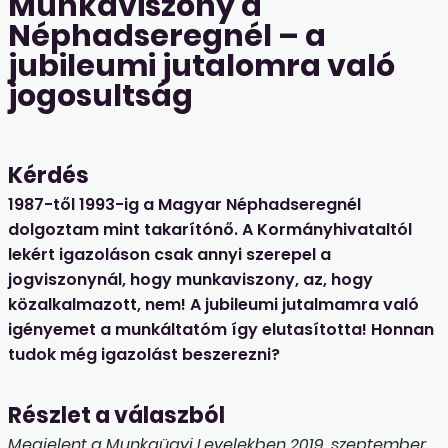
Munkaviszony a
Néphadseregnél – a
jubileumi jutalomra való
jogosultság
Kérdés
1987-től 1993-ig a Magyar Néphadseregnél
dolgoztam mint takarítónő. A Kormányhivataltól
lekért igazoláson csak annyi szerepel a
jogviszonynál, hogy munkaviszony, az, hogy
közalkalmazott, nem! A jubileumi jutalmamra való
igényemet a munkáltatóm így elutasította! Honnan
tudok még igazolást beszerezni?
Részlet a válaszból
Megjelent a Munkaügyi Levelekben 2019. szeptember