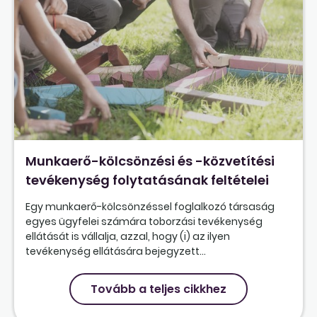
Munkaerő-kölcsönzési és -közvetítési
tevékenység folytatásának feltételei
Egy munkaerő-kölcsönzéssel foglalkozó társaság
egyes ügyfelei számára toborzási tevékenység
ellátását is vállalja, azzal, hogy (i) az ilyen
tevékenység ellátására bejegyzett...
Tovább a teljes cikkhez