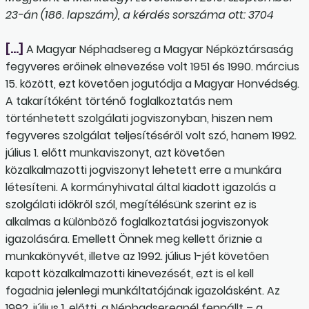
23-án (186. lapszám), a kérdés sorszáma ott: 3704
[…]
A Magyar Néphadsereg a Magyar Népköztársaság
fegyveres erőinek elnevezése volt 1951 és 1990. március
15. között, ezt követően jogutódja a Magyar Honvédség.
A takarítóként történő foglalkoztatás nem
történhetett szolgálati jogviszonyban, hiszen nem
fegyveres szolgálat teljesítéséről volt szó, hanem 1992.
július 1. előtt munkaviszonyt, azt követően
közalkalmazotti jogviszonyt lehetett erre a munkára
létesíteni. A kormányhivatal által kiadott igazolás a
szolgálati időkről szól, megítélésünk szerint ez is
alkalmas a különböző foglalkoztatási jogviszonyok
igazolására. Emellett Önnek meg kellett őriznie a
munkakönyvét, illetve az 1992. július 1-jét követően
kapott közalkalmazotti kinevezését, ezt is el kell
fogadnia jelenlegi munkáltatójának igazolásként. Az
1992. július 1. előtti, a Néphadseregnél fennállt – a