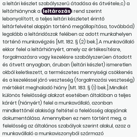
a leltári készlet szabályszerű átadása és átvétele,c) a
leltárhiánynak a
leltározás
i rend szerint
lebonyolított, a teljes leltári készletet érintő
leltárfelvétel alapján történő megállapítása, továbbád)
legalább a leltáridőszak felében az adott munkahelyen
történő munkavégzés [Mt. 182. § (2) bek.].A munkavállaló
ekkor felel a leltárhiányért, amely az értékesítésre,
forgalmazásra vagy kezelésre szabályszerűen átadott
és átvett anyagban, áruban (leltári készlet) ismeretlen
okból keletkezett, a természetes mennyiségi csökkenés
és a kezeléssel járó veszteség (forgalmazási veszteség)
mértékét meghaladó hiány [Mt. 183. § (1) bek.].Mindkét
különös felelősségi alakzat esetében általában a teljes
kárért (hiányért) felel a munkavállaló, azonban
mindkettőnél alakisági feltétel a felelősség alapjának
dokumentálása. Amennyiben ez nem történt meg, a
felelősség az általános szabályok szerint alakul, azaz a
munkavállaló a munkaviszonyból származó