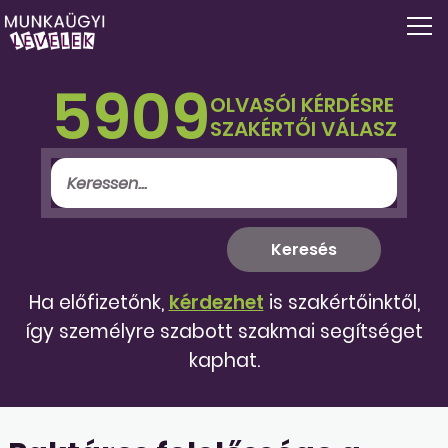
5909
OLVASÓI KÉRDÉSRE
SZAKÉRTŐI VÁLASZ
Ha előfizetőnk,
kérdezhet
is szakértőinktől,
így személyre szabott szakmai segítséget
kaphat.