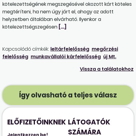
kötelezettségének megszegésével okozott kárt köteles
megtéríteni, ha nem úgy járt el, ahogy az adott
helyzetben általában elvárható. Ilyenkor a
kötelezettségszegésen
[…]
Kapcsolódó címkék:
leltárfelelősség
megőrzési
felelősség
munkavállalói kárfelelősség
új Mt.
Vissza a találatokhoz
Így olvasható a teljes válasz
ELŐFIZETŐINKNEK
LÁTOGATÓK
SZÁMÁRA
Jelentkezzen be!