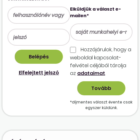
Elküldjük a választ e-
mailen*
Hozzájárulok, hogy a
weboldal kapcso­lat­
felvétel céljából tárolja
Elfelejtett jelszó
az
adataimat
.
*díjmentes választ évente csak
egyszer küldünk.