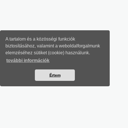
A tartalom és a közösségi funkciók
biztosításához, valamint a weboldalforgalmunk
elemzéséhez sütiket (cookie) használunk.
további információk
Értem