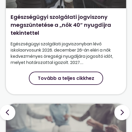
Egészségügyi szolgálati jogviszony
megszüntetése a „nők 40” nyugdíjra
tekintettel
Egészségügyi szolgálati jogviszonyban lévő
iskolaorvosunk 2026. december 26-án eléri a nők
kedvezményes öregségi nyugdíjára jogosító időt,
melyet határozattal igazolt. 2027....
Tovább a teljes cikkhez