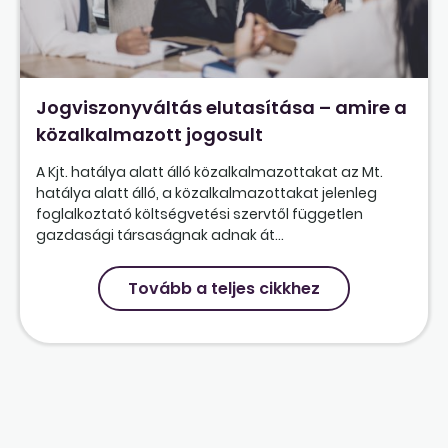
Jogviszonyváltás elutasítása – amire a
közalkalmazott jogosult
A Kjt. hatálya alatt álló közalkalmazottakat az Mt.
hatálya alatt álló, a közalkalmazottakat jelenleg
foglalkoztató költségvetési szervtől független
gazdasági társaságnak adnak át...
Tovább a teljes cikkhez