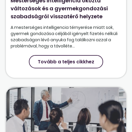
Mesterséges intelligencia okozta
változások és a gyermekgondozási
szabadságról visszatérő helyzete
A mesterséges intelligencia térnyerése miatt sok,
gyermek gondozása céljából igényelt fizetés nélküli
szabadságon lévő anyuka fog találkozni azzal a
problémával, hogy a távolléte...
Tovább a teljes cikkhez