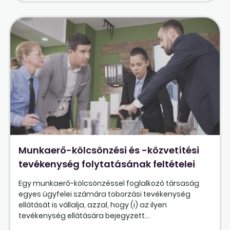
Munkaerő-kölcsönzési és -közvetítési
tevékenység folytatásának feltételei
Egy munkaerő-kölcsönzéssel foglalkozó társaság
egyes ügyfelei számára toborzási tevékenység
ellátását is vállalja, azzal, hogy (i) az ilyen
tevékenység ellátására bejegyzett...