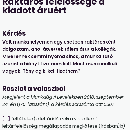
Raktáros felelőssége a
kiadott áruért
Kérdés
Volt munkahelyemen egy esetben raktárosként
dolgoztam, ahol átvettek tőlem árut a kollégák.
Mivel ennek semmi nyoma sincs, a munkáltató
szerint a hiányt fizetnem kell. Most munkanélküli
vagyok. Tényleg ki kell fizetnem?
Részlet a válaszból
Megjelent a Munkaügyi Levelekben 2018. szeptember
24-én (170. lapszám), a kérdés sorszáma ott: 3367
[…]
feltételea) a leltáridőszakra vonatkozó
leltárfelelősségi megállapodás megkötése (írásban),b)