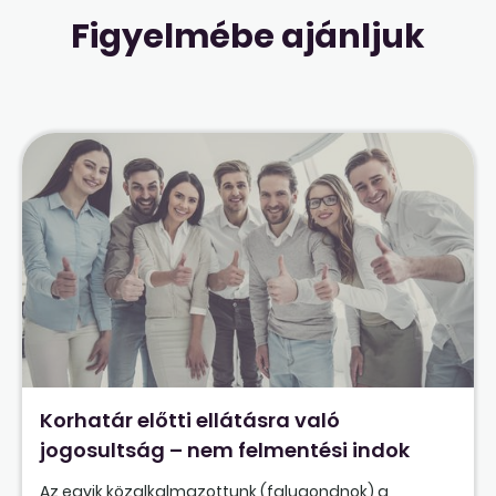
Figyelmébe ajánljuk
Korhatár előtti ellátásra való
jogosultság – nem felmentési indok
Az egyik közalkalmazottunk (falugondnok) a