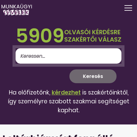
5909
OLVASÓI KÉRDÉSRE
SZAKÉRTŐI VÁLASZ
Ha előfizetőnk,
kérdezhet
is szakértőinktől,
így személyre szabott szakmai segítséget
kaphat.