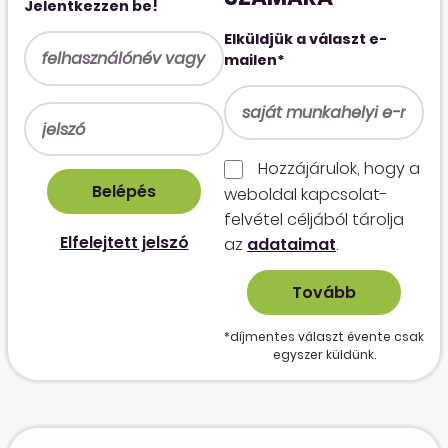
Jelentkezzen be!
Elküldjük a választ e-
mailen*
Hozzájárulok, hogy a
weboldal kapcso­lat­
felvétel céljából tárolja
Elfelejtett jelszó
az
adataimat
.
*díjmentes választ évente csak
egyszer küldünk.