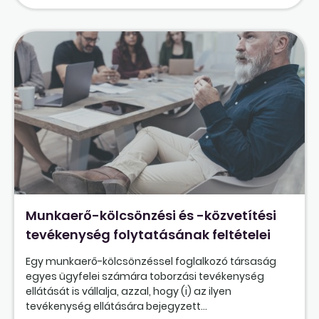
Munkaerő-kölcsönzési és -közvetítési
tevékenység folytatásának feltételei
Egy munkaerő-kölcsönzéssel foglalkozó társaság
egyes ügyfelei számára toborzási tevékenység
ellátását is vállalja, azzal, hogy (i) az ilyen
tevékenység ellátására bejegyzett...