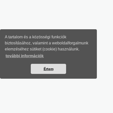
A tartalom és a közösségi funkciók
biztosításához, valamint a weboldalforgalmunk
elemzéséhez sütiket (cookie) használunk.
további információk
Értem