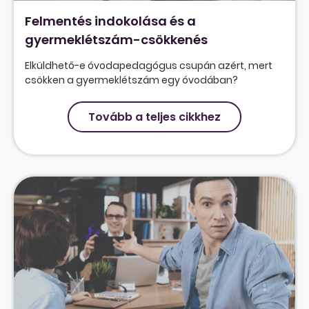
Felmentés indokolása és a
gyermeklétszám-csökkenés
Elküldhető-e óvodapedagógus csupán azért, mert
csökken a gyermeklétszám egy óvodában?
Tovább a teljes cikkhez