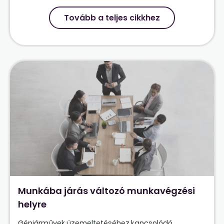
Tovább a teljes cikkhez
Munkába járás változó munkavégzési
helyre
Gépjárművek üzemeltetéséhez kapcsolódó