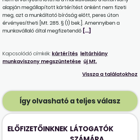
alapján megállapított kártérítést önként nem fizeti
meg, azt a munkáltató bíróság előtt, peres úton
érvényesítheti [Mt. 285. § (1) bek.]. Amennyiben a
munkavállaló által megfizetendő
[…]
Kapcsolódó címkék:
kártérítés
leltárhiány
munkaviszony megszüntetése
új Mt.
Vissza a találatokhoz
Így olvasható a teljes válasz
ELŐFIZETŐINKNEK
LÁTOGATÓK
SZÁMÁRA