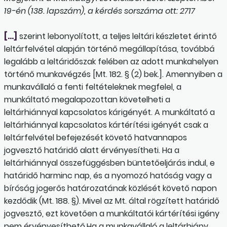
19-én (138. lapszám), a kérdés sorszáma ott: 2717
[…]
szerint lebonyolított, a teljes leltári készletet érintő
leltárfelvétel alapján történő megállapítása, továbbá
legalább a leltáridőszak felében az adott munkahelyen
történő munkavégzés [Mt. 182. § (2) bek.]. Amennyiben a
munkavállaló a fenti feltételeknek megfelel, a
munkáltató megalapozottan követelheti a
leltárhiánnyal kapcsolatos kárigényét. A munkáltató a
leltárhiánnyal kapcsolatos kártérítési igényét csak a
leltárfelvétel befejezését követő hatvannapos
jogvesztő határidő alatt érvényesítheti. Ha a
leltárhiánnyal összefüggésben büntetőeljárás indul, e
határidő harminc nap, és a nyomozó hatóság vagy a
bíróság jogerős határozatának közlését követő napon
kezdődik (Mt. 188. §). Mivel az Mt. által rögzített határidő
jogvesztő, ezt követően a munkáltatói kártérítési igény
nem érvényesíthető.Ha a munkavállaló a leltárhiány