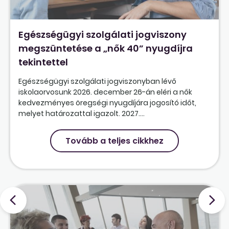
Egészségügyi szolgálati jogviszony
megszüntetése a „nők 40” nyugdíjra
tekintettel
Egészségügyi szolgálati jogviszonyban lévő
iskolaorvosunk 2026. december 26-án eléri a nők
kedvezményes öregségi nyugdíjára jogosító időt,
melyet határozattal igazolt. 2027....
Tovább a teljes cikkhez