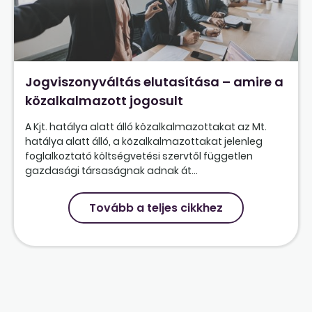
Jogviszonyváltás elutasítása – amire a
közalkalmazott jogosult
A Kjt. hatálya alatt álló közalkalmazottakat az Mt.
hatálya alatt álló, a közalkalmazottakat jelenleg
foglalkoztató költségvetési szervtől független
gazdasági társaságnak adnak át...
Tovább a teljes cikkhez