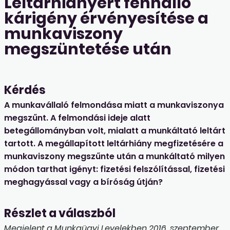
Leltárhiányért fennálló
kárigény érvényesítése a
munkaviszony
megszüntetése után
Kérdés
A munkavállaló felmondása miatt a munkaviszonya
megszűnt. A felmondási ideje alatt
betegállományban volt, mialatt a munkáltató leltárt
tartott. A megállapított leltárhiány megfizetésére a
munkaviszony megszűnte után a munkáltató milyen
módon tarthat igényt: fizetési felszólítással, fizetési
meghagyással vagy a bíróság útján?
Részlet a válaszból
Megjelent a Munkaügyi Levelekben 2016. szeptember