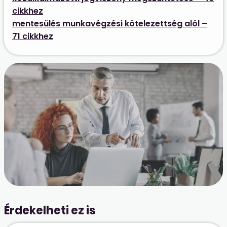
cikkhez
mentesülés munkavégzési kötelezettség alól –
71 cikkhez
Érdekelheti ez is