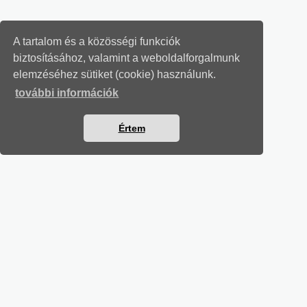
A tartalom és a közösségi funkciók
biztosításához, valamint a weboldalforgalmunk
elemzéséhez sütiket (cookie) használunk.
további információk
Értem
MUNKAÜGYI LEVELEK