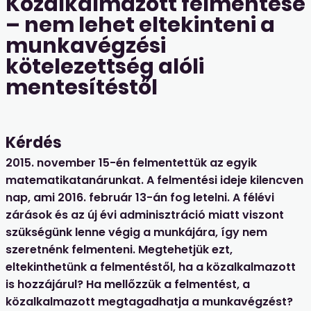
Közalkalmazott felmentése
– nem lehet eltekinteni a
munkavégzési
kötelezettség alóli
mentesítéstől
Kérdés
2015. november 15-én felmentettük az egyik
matematikatanárunkat. A felmentési ideje kilencven
nap, ami 2016. február 13-án fog letelni. A félévi
zárások és az új évi adminisztráció miatt viszont
szükségünk lenne végig a munkájára, így nem
szeretnénk felmenteni. Megtehetjük ezt,
eltekinthetünk a felmentéstől, ha a közalkalmazott
is hozzájárul? Ha mellőzzük a felmentést, a
közalkalmazott megtagadhatja a munkavégzést?