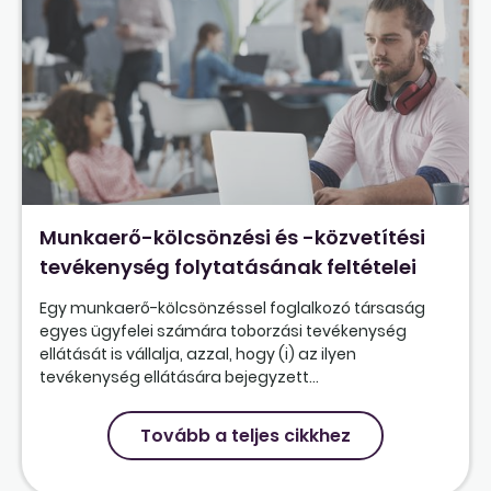
Munkaerő-kölcsönzési és -közvetítési
tevékenység folytatásának feltételei
Egy munkaerő-kölcsönzéssel foglalkozó társaság
egyes ügyfelei számára toborzási tevékenység
ellátását is vállalja, azzal, hogy (i) az ilyen
tevékenység ellátására bejegyzett...
Tovább a teljes cikkhez