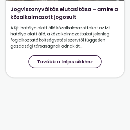
Jogviszonyváltás elutasítása – amire a
közalkalmazott jogosult
A Kjt. hatálya alatt álló közalkalmazottakat az Mt.
hatálya alatt álló, a közalkalmazottakat jelenleg
foglalkoztató költségvetési szervtől független
gazdasági társaságnak adnak át...
Tovább a teljes cikkhez