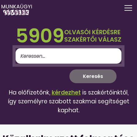
5909
OLVASÓI KÉRDÉSRE
SZAKÉRTŐI VÁLASZ
Ha előfizetőnk,
kérdezhet
is szakértőinktől,
így személyre szabott szakmai segítséget
kaphat.