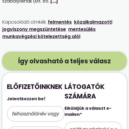
szabályoknak (Mt. 85.
[…]
Kapcsolódó címkék:
felmentés
közalkalmazotti
jogviszony megszüntetése
mentesülés
munkavégzési kötelezettség alól
Így olvasható a teljes válasz
ELŐFIZETŐINKNEK
LÁTOGATÓK
SZÁMÁRA
Jelentkezzen be!
Elküldjük a választ e-
mailen*