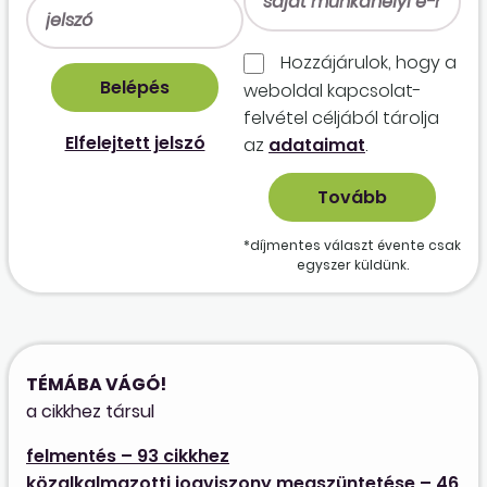
Hozzájárulok, hogy a
weboldal kapcso­lat­
felvétel céljából tárolja
Elfelejtett jelszó
az
adataimat
.
*díjmentes választ évente csak
egyszer küldünk.
TÉMÁBA VÁGÓ!
a cikkhez társul
felmentés – 93 cikkhez
közalkalmazotti jogviszony megszüntetése – 46