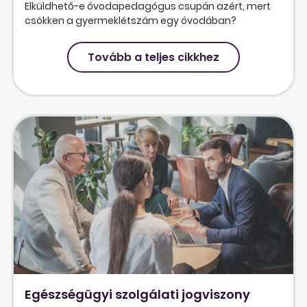
Elküldhető-e óvodapedagógus csupán azért, mert
csökken a gyermeklétszám egy óvodában?
Tovább a teljes cikkhez
Egészségügyi szolgálati jogviszony