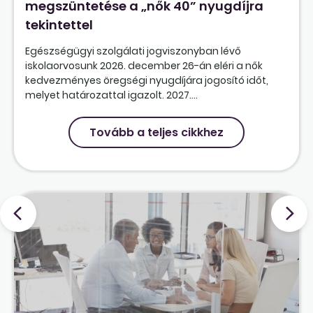
megszüntetése a „nők 40” nyugdíjra
tekintettel
Egészségügyi szolgálati jogviszonyban lévő
iskolaorvosunk 2026. december 26-án eléri a nők
kedvezményes öregségi nyugdíjára jogosító időt,
melyet határozattal igazolt. 2027....
Tovább a teljes cikkhez