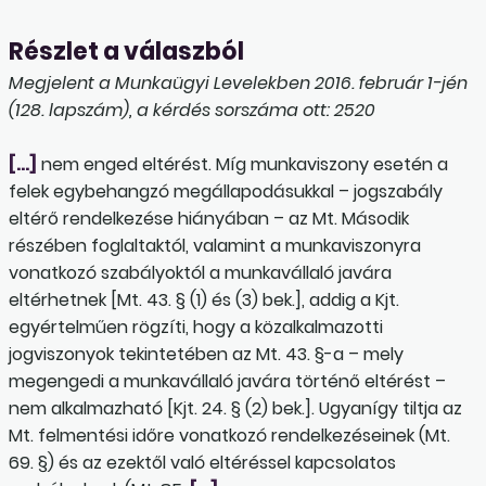
Részlet a válaszból
Megjelent a Munkaügyi Levelekben 2016. február 1-jén
(128. lapszám), a kérdés sorszáma ott: 2520
[…]
nem enged eltérést. Míg munkaviszony esetén a
felek egybehangzó megállapodásukkal – jogszabály
eltérő rendelkezése hiányában – az Mt. Második
részében foglaltaktól, valamint a munkaviszonyra
vonatkozó szabályoktól a munkavállaló javára
eltérhetnek [Mt. 43. § (1) és (3) bek.], addig a Kjt.
egyértelműen rögzíti, hogy a közalkalmazotti
jogviszonyok tekintetében az Mt. 43. §-a – mely
megengedi a munkavállaló javára történő eltérést –
nem alkalmazható [Kjt. 24. § (2) bek.]. Ugyanígy tiltja az
Mt. felmentési időre vonatkozó rendelkezéseinek (Mt.
69. §) és az ezektől való eltéréssel kapcsolatos