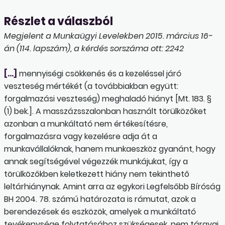
Részlet a válaszból
Megjelent a Munkaügyi Levelekben 2015. március 16-
án (114. lapszám), a kérdés sorszáma ott: 2242
[…]
mennyiségi csökkenés és a kezeléssel járó
veszteség mértékét (a továbbiakban együtt:
forgalmazási veszteség) meghaladó hiányt [Mt. 183. §
(1) bek.]. A masszázsszalonban használt törülközőket
azonban a munkáltató nem értékesítésre,
forgalmazásra vagy kezelésre adja át a
munkavállalóknak, hanem munkaeszköz gyanánt, hogy
annak segítségével végezzék munkájukat, így a
törülközőkben keletkezett hiány nem tekinthető
leltárhiánynak. Amint arra az egykori Legfelsőbb Bíróság
BH 2004. 78. számú határozata is rámutat, azok a
berendezések és eszközök, amelyek a munkáltató
tevékenysége folytatásához szükségesek, nem tárgyai