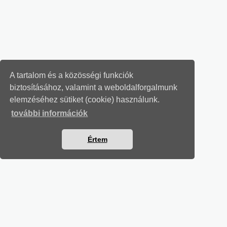
A tartalom és a közösségi funkciók
biztosításához, valamint a weboldalforgalmunk
elemzéséhez sütiket (cookie) használunk.
további információk
Értem