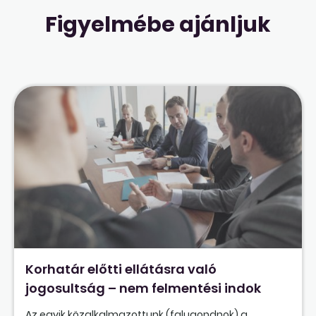
Figyelmébe ajánljuk
Korhatár előtti ellátásra való
jogosultság – nem felmentési indok
Az egyik közalkalmazottunk (falugondnok) a