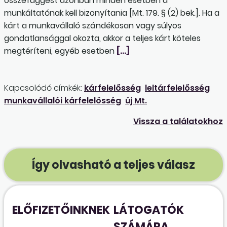
összefüggést azonban minden esetben a
munkáltatónak kell bizonyítania [Mt. 179. § (2) bek.]. Ha a
kárt a munkavállaló szándékosan vagy súlyos
gondatlansággal okozta, akkor a teljes kárt köteles
megtéríteni, egyéb esetben
[…]
Kapcsolódó címkék:
kárfelelősség
leltárfelelősség
munkavállalói kárfelelősség
új Mt.
Vissza a találatokhoz
Így olvasható a teljes válasz
ELŐFIZETŐINKNEK
LÁTOGATÓK
SZÁMÁRA