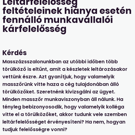
Leltárfelelősség
feltételeinek hiánya esetén
fennálló munkavállalói
kárfelelősség
Kérdés
Masszázsszalonunkban az utóbbi időben több
törülköző is eltűnt, amit a készletek leltározásakor
vettünk észre. Azt gyanítjuk, hogy valamelyik
masszőrünk vitte haza a cég tulajdonában álló
törülközőket. Szeretnénk kivizsgálni az ügyet.
Minden masszőr munkaviszonyban áll nálunk. Ha
tényleg bebizonyosodik, hogy valamelyik kolléga
vitte el a törülközőket, akkor tudunk vele szemben
leltárfelelősséget érvényesíteni? Ha nem, hogyan
tudjuk felelősségre vonni?