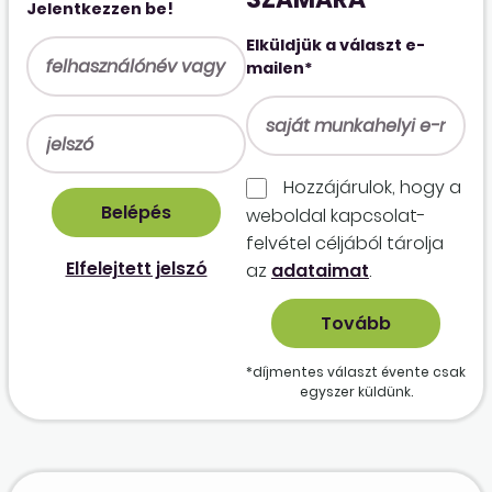
Jelentkezzen be!
Elküldjük a választ e-
mailen*
Hozzájárulok, hogy a
weboldal kapcso­lat­
felvétel céljából tárolja
Elfelejtett jelszó
az
adataimat
.
*díjmentes választ évente csak
egyszer küldünk.