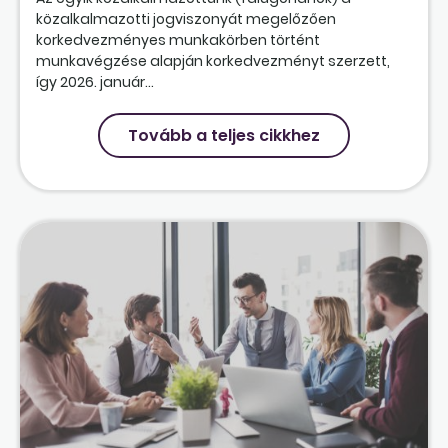
közalkalmazotti jogviszonyát megelőzően
korkedvezményes munkakörben történt
munkavégzése alapján korkedvezményt szerzett,
így 2026. január...
Tovább a teljes cikkhez