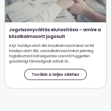
Jogviszonyváltás elutasítása – amire a
közalkalmazott jogosult
A Kjt. hatálya alatt álló közalkalmazottakat az Mt.
hatálya alatt álló, a közalkalmazottakat jelenleg
foglalkoztató költségvetési szervtől független
gazdasági társaságnak adnak át...
Tovább a teljes cikkhez