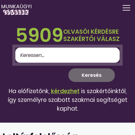
5909
OLVASÓI KÉRDÉSRE
SZAKÉRTŐI VÁLASZ
Ha előfizetőnk,
kérdezhet
is szakértőinktől,
így személyre szabott szakmai segítséget
kaphat.