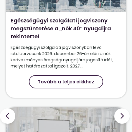
Egészségügyi szolgálati jogviszony
megszüntetése a „nők 40” nyugdíjra
tekintettel
Egészségügyi szolgálati jogviszonyban lévő
iskolaorvosunk 2026. december 26-án eléri a nők
kedvezményes öregségi nyugdíjára jogosító időt,
melyet határozattal igazolt. 2027....
Tovább a teljes cikkhez