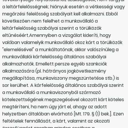
a leltárfelelősségnek; hiányuk esetén a vétkességi vagy
megőrzési felelősség szabályait kell alkalmazni. Ebből
következően nem felelhet a munkavállaló a
leltárfelelősség szabályai szerint a törülközők
eltűnéséért.Amennyiben a vizsgálat kideríti, hogy
valóban valamelyik munkavállaló okoz kárt a törülközők
"elemelésével" a munkáltatónak, akkor valószínűleg a
munkavállalói kárfelelősség általános szabályai
alkalmazhatók. Emellett persze egyéb szankciók
alkalmazására (pl. hátrányos jogkövetkezmény
megállapítása, munkaviszony megszüntetése stb.) is
sor kerülhet. A kárfelelősség általános szabályai szerint
a munkavállaló a munkaviszonyból származó
kötelezettségének megszegésével okozott kárt köteles
megtéríteni, ha nem úgy járt el, ahogy az adott
helyzetben általában elvárható [Mt. 179. § (1) bek.]. Ezen
feltételek fennállását, a kárt, valamint az okozati