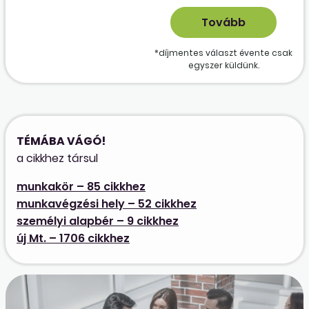
*díjmentes választ évente csak
egyszer küldünk.
TÉMÁBA VÁGÓ!
a cikkhez társul
munkakör – 85 cikkhez
munkavégzési hely – 52 cikkhez
személyi alapbér – 9 cikkhez
új Mt. – 1706 cikkhez