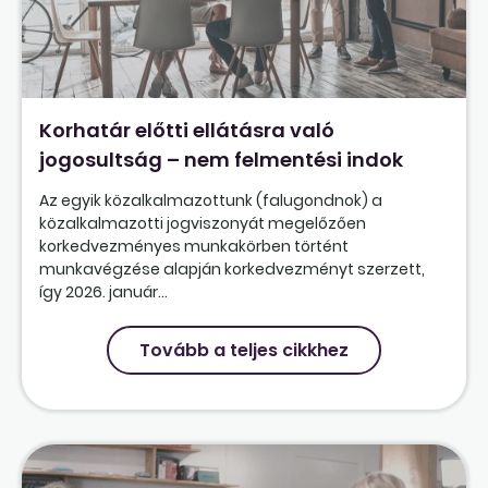
Korhatár előtti ellátásra való
jogosultság – nem felmentési indok
Az egyik közalkalmazottunk (falugondnok) a
közalkalmazotti jogviszonyát megelőzően
korkedvezményes munkakörben történt
munkavégzése alapján korkedvezményt szerzett,
így 2026. január...
Tovább a teljes cikkhez