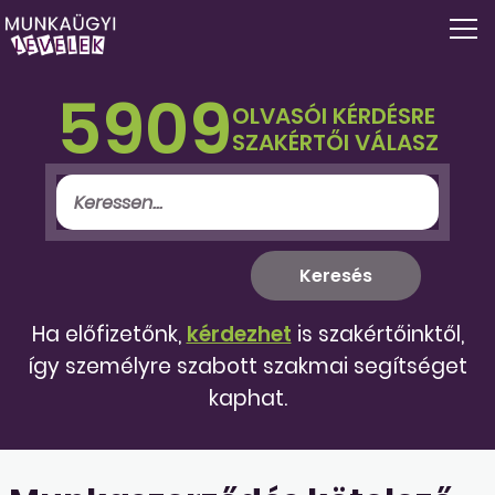
5909
OLVASÓI KÉRDÉSRE
SZAKÉRTŐI VÁLASZ
Ha előfizetőnk,
kérdezhet
is szakértőinktől,
így személyre szabott szakmai segítséget
kaphat.