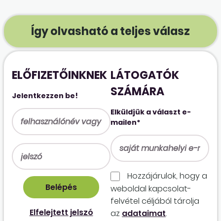
Így olvasható a teljes válasz
ELŐFIZETŐINKNEK
LÁTOGATÓK
SZÁMÁRA
Jelentkezzen be!
Elküldjük a választ e-
mailen*
Hozzájárulok, hogy a
weboldal kapcso­lat­
felvétel céljából tárolja
Elfelejtett jelszó
az
adataimat
.