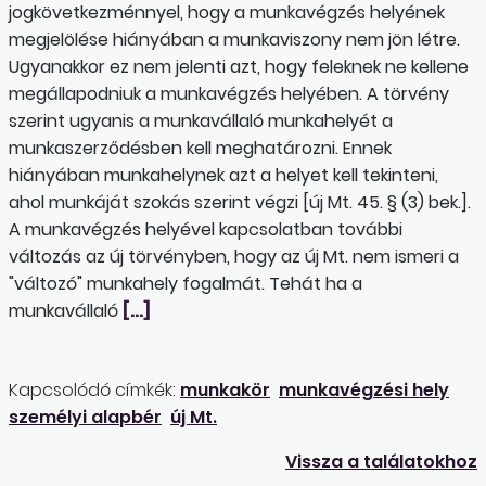
jogkövetkezménnyel, hogy a munkavégzés helyének
megjelölése hiányában a munkaviszony nem jön létre.
Ugyanakkor ez nem jelenti azt, hogy feleknek ne kellene
megállapodniuk a munkavégzés helyében. A törvény
szerint ugyanis a munkavállaló munkahelyét a
munkaszerződésben kell meghatározni. Ennek
hiányában munkahelynek azt a helyet kell tekinteni,
ahol munkáját szokás szerint végzi [új Mt. 45. § (3) bek.].
A munkavégzés helyével kapcsolatban további
változás az új törvényben, hogy az új Mt. nem ismeri a
"változó" munkahely fogalmát. Tehát ha a
munkavállaló
[…]
Kapcsolódó címkék:
munkakör
munkavégzési hely
személyi alapbér
új Mt.
Vissza a találatokhoz