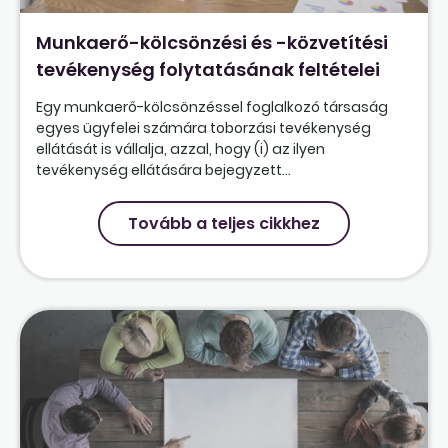
Munkaerő-kölcsönzési és -közvetítési
tevékenység folytatásának feltételei
Egy munkaerő-kölcsönzéssel foglalkozó társaság
egyes ügyfelei számára toborzási tevékenység
ellátását is vállalja, azzal, hogy (i) az ilyen
tevékenység ellátására bejegyzett...
Tovább a teljes cikkhez