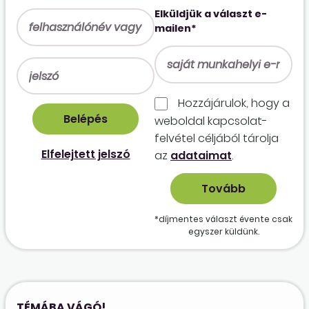
Elküldjük a választ e-
mailen*
Hozzájárulok, hogy a
weboldal kapcso­lat­
felvétel céljából tárolja
Elfelejtett jelszó
az
adataimat
.
*díjmentes választ évente csak
egyszer küldünk.
TÉMÁBA VÁGÓ!