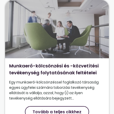
Munkaerő-kölcsönzési és -közvetítési
tevékenység folytatásának feltételei
Egy munkaerő-kölcsönzéssel foglalkozó társaság
egyes ügyfelei számára toborzási tevékenység
ellátását is vállalja, azzal, hogy (i) az ilyen
tevékenység ellátására bejegyzett...
Tovább a teljes cikkhez