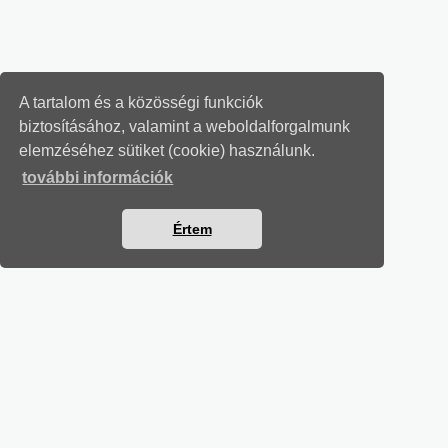
A tartalom és a közösségi funkciók
biztosításához, valamint a weboldalforgalmunk
elemzéséhez sütiket (cookie) használunk.
további információk
Értem
MUNKAÜGYI LEVELEK