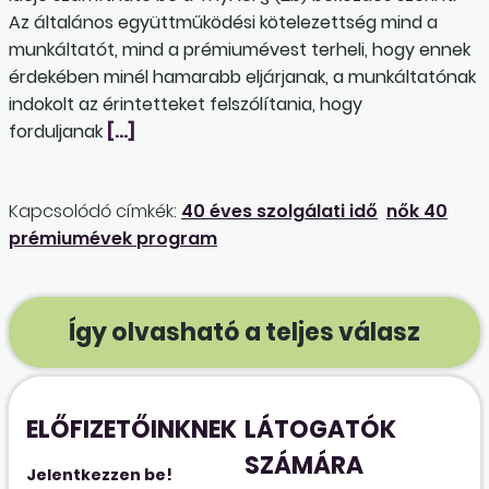
Az általános együttműködési kötelezettség mind a
munkáltatót, mind a prémiumévest terheli, hogy ennek
érdekében minél hamarabb eljárjanak, a munkáltatónak
indokolt az érintetteket felszólítania, hogy
forduljanak
[…]
Kapcsolódó címkék:
40 éves szolgálati idő
nők 40
prémiumévek program
Így olvasható a teljes válasz
ELŐFIZETŐINKNEK
LÁTOGATÓK
SZÁMÁRA
Jelentkezzen be!