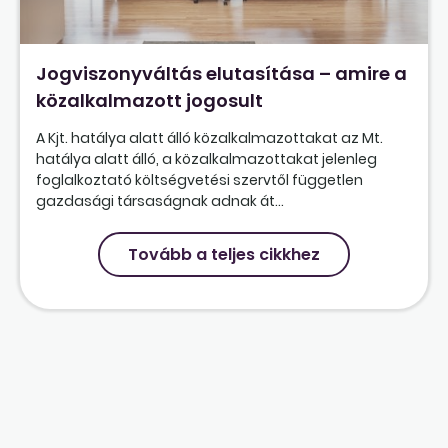
Jogviszonyváltás elutasítása – amire a
közalkalmazott jogosult
A Kjt. hatálya alatt álló közalkalmazottakat az Mt.
hatálya alatt álló, a közalkalmazottakat jelenleg
foglalkoztató költségvetési szervtől független
gazdasági társaságnak adnak át...
Tovább a teljes cikkhez