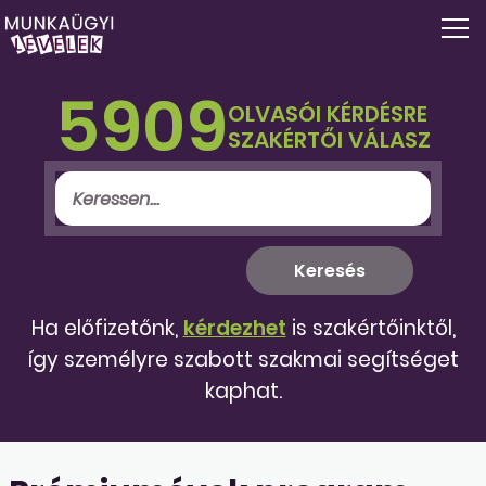
5909
OLVASÓI KÉRDÉSRE
SZAKÉRTŐI VÁLASZ
Ha előfizetőnk,
kérdezhet
is szakértőinktől,
így személyre szabott szakmai segítséget
kaphat.