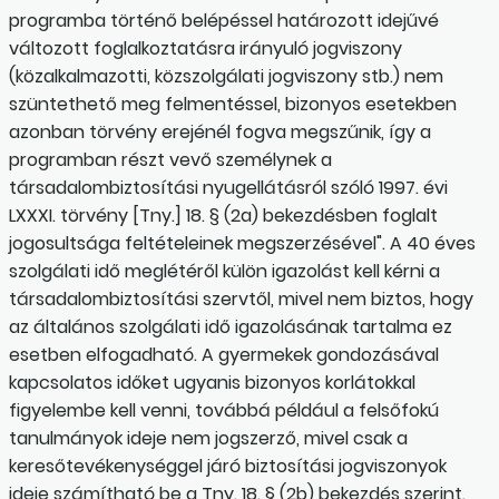
programba történő belépéssel határozott idejűvé
változott foglalkoztatásra irányuló jogviszony
(közalkalmazotti, közszolgálati jogviszony stb.) nem
szüntethető meg felmentéssel, bizonyos esetekben
azonban törvény erejénél fogva megszűnik, így a
programban részt vevő személynek a
társadalombiztosítási nyugellátásról szóló 1997. évi
LXXXI. törvény [Tny.] 18. § (2a) bekezdésben foglalt
jogosultsága feltételeinek megszerzésével". A 40 éves
szolgálati idő meglétéről külön igazolást kell kérni a
társadalombiztosítási szervtől, mivel nem biztos, hogy
az általános szolgálati idő igazolásának tartalma ez
esetben elfogadható. A gyerme­kek gondozásával
kapcsolatos időket ugyanis bizonyos korlátokkal
figyelembe kell venni, továbbá például a felsőfokú
tanulmányok ideje nem jogszerző, mivel csak a
keresőtevékenységgel járó biztosítási jogviszonyok
ideje számítható be a Tny. 18. § (2b) bekezdés szerint.