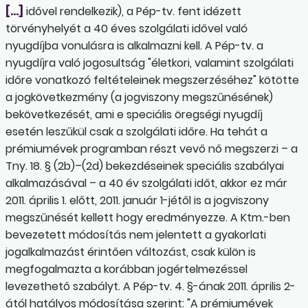
[…]
idővel rendelkezik), a Pép-tv. fent idézett
törvényhelyét a 40 éves szolgálati idővel való
nyugdíjba vonulásra is alkalmazni kell. A Pép-tv. a
nyugdíjra való jogosultság "életkori, valamint szolgálati
időre vonatkozó feltételeinek megszerzéséhez" kötötte
a jogkövetkezmény (a jogviszony megszűnésének)
bekövetkezését, ami e speciális öregségi nyugdíj
esetén leszűkül csak a szolgálati időre. Ha tehát a
prémiumévek programban részt vevő nő megszerzi – a
Tny. 18. § (2b)–(2d) bekezdéseinek speciális szabályai
alkalmazásával – a 40 év szolgálati időt, akkor ez már
2011. április 1. előtt, 2011. január 1-jétől is a jogviszony
megszűnését kellett hogy eredményezze. A Ktm.-ben
bevezetett módosítás nem jelentett a gyakorlati
jogalkalmazást érintően változást, csak külön is
megfogalmazta a korábban jogértelmezéssel
levezethető szabályt. A Pép-tv. 4. §-ának 2011. április 2-
ától hatályos módosítása szerint: "A prémiumévek