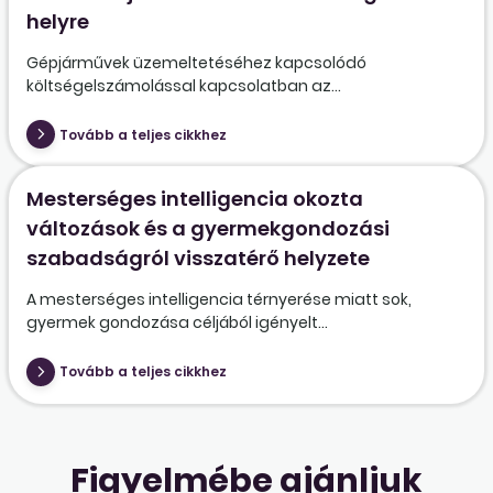
helyre
Gépjárművek üzemeltetéséhez kapcsolódó
költségelszámolással kapcsolatban az...
Tovább a teljes cikkhez
Mesterséges intelligencia okozta
változások és a gyermekgondozási
szabadságról visszatérő helyzete
A mesterséges intelligencia térnyerése miatt sok,
gyermek gondozása céljából igényelt...
Tovább a teljes cikkhez
Figyelmébe ajánljuk