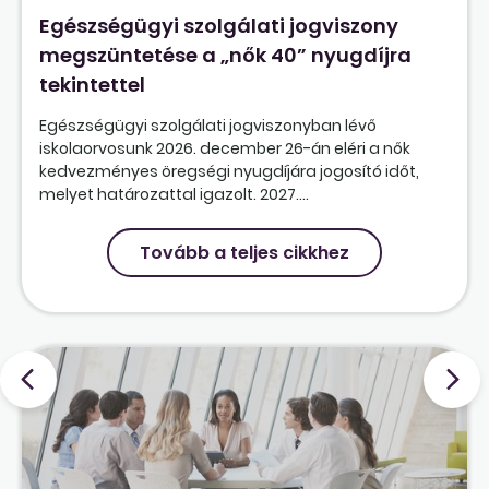
Egészségügyi szolgálati jogviszony
megszüntetése a „nők 40” nyugdíjra
tekintettel
Egészségügyi szolgálati jogviszonyban lévő
iskolaorvosunk 2026. december 26-án eléri a nők
kedvezményes öregségi nyugdíjára jogosító időt,
melyet határozattal igazolt. 2027....
Tovább a teljes cikkhez