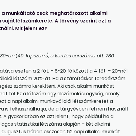
nt a munkáltató csak meghatározott alkalmi
saját létszámkerete. A törvény szerint ezt a
álni. Mit jelent ez?
30-án (40. lapszám), a kérdés sorszáma ott: 780
atása esetén a 2 főt, – 6-20 fő között a 4 főt, – 20-nál
llalói létszám 20%-át. Ha a számításkor töredékszám
l egész számra kerekíteni. Aki csak alkalmi munkást
het fel. Ez a létszám egy elszámolási egység, amely
zt a napi alkalmi munkavállalói létszámkeretet a
a is felhasználhatja, de a tárgyévben fel nem használt
 A gyakorlatban ez azt jelenti, hogy például ha a
gos statisztikai létszáma alapján – két alkalmi
s augusztus hóban összesen 62 napi alkalmi munkát