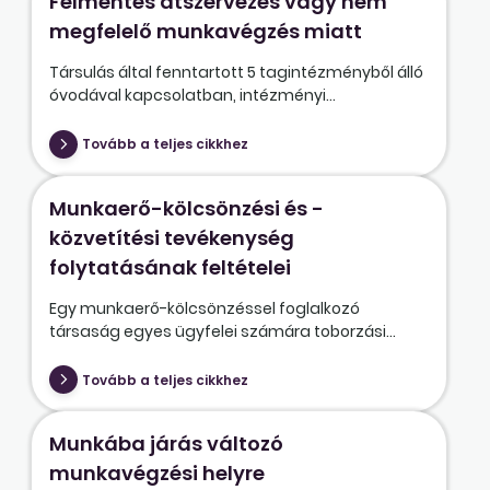
Felmentés átszervezés vagy nem
megfelelő munkavégzés miatt
Társulás által fenntartott 5 tagintézményből álló
óvodával kapcsolatban, intézményi...
Tovább a teljes cikkhez
Munkaerő-kölcsönzési és -
közvetítési tevékenység
folytatásának feltételei
Egy munkaerő-kölcsönzéssel foglalkozó
társaság egyes ügyfelei számára toborzási...
Tovább a teljes cikkhez
Munkába járás változó
munkavégzési helyre