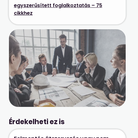
egyszerűsített foglalkoztatás – 75
cikkhez
Érdekelheti ez is