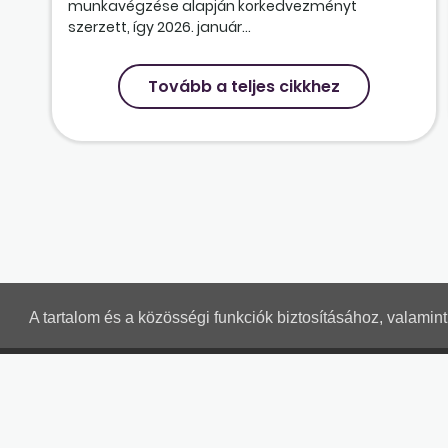
munkavégzése alapján korkedvezményt
szerzett, így 2026. január...
Tovább a teljes cikkhez
A tartalom és a közösségi funkciók biztosításához, valami
MUNKAÜGYI LEVELEK