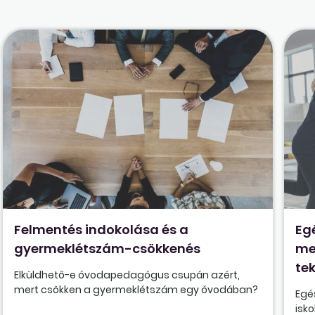
Felmentés indokolása és a
Eg
gyermeklétszám-csökkenés
me
tek
Elküldhető-e óvodapedagógus csupán azért,
mert csökken a gyermeklétszám egy óvodában?
Egé
isk