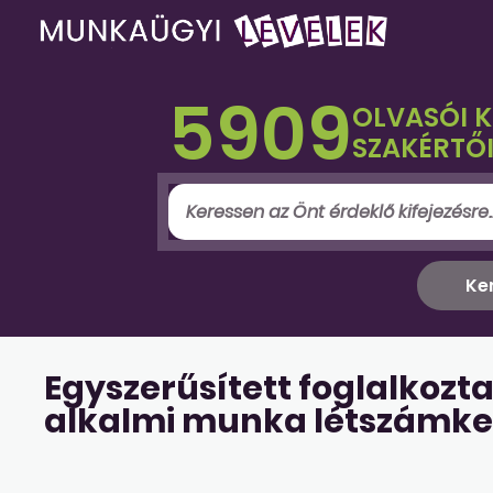
5909
OLVASÓI 
SZAKÉRTŐI
Egyszerűsített foglalkozta
alkalmi munka létszámke