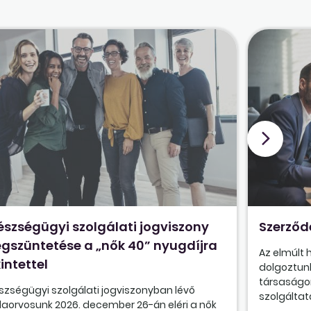
észségügyi szolgálati jogviszony
Szerződ
gszüntetése a „nők 40” nyugdíjra
Az elmúlt
intettel
dolgoztunk
társaságon
szségügyi szolgálati jogviszonyban lévő
szolgáltatá
olaorvosunk 2026. december 26-án eléri a nők