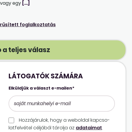
, vagy egy
[…]
rűsített foglalkoztatás
 a teljes válasz
LÁTOGATÓK SZÁMÁRA
Elküldjük a választ e-mailen*
Hozzájárulok, hogy a weboldal kapcso­
lat­felvétel céljából tárolja az
adataimat
.