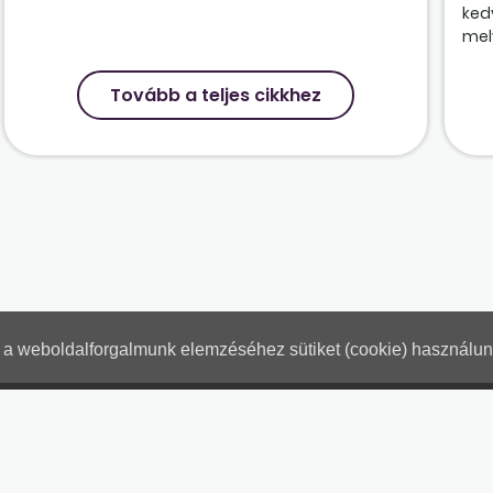
ked
mely
Tovább a teljes cikkhez
nt a weboldalforgalmunk elemzéséhez sütiket (cookie) használu
Hogyan használjam?
Tartalo
Adatkezelési tájékoztató
Jogn