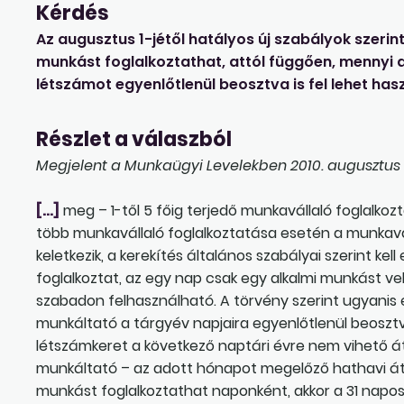
Kérdés
Az augusztus 1-jétől hatályos új szabályok szeri
munkást foglalkoztathat, attól függően, mennyi a 
létszámot egyenlőtlenül beosztva is fel lehet haszn
Részlet a válaszból
Megjelent a Munkaügyi Levelekben 2010. augusztus 
[…]
meg – 1-től 5 főig terjedő munkavállaló foglalkozt
több munkavállaló foglalkoztatása esetén a munkavá
keletkezik, a kerekítés általános szabályai szerint kel
foglalkoztat, az egy nap csak egy alkalmi munkást ve
szabadon felhasználható. A törvény szerint ugyanis e
munkáltató a tárgyév napjaira egyenlőtlenül beosztv
létszámkeret a következő naptári évre nem vihető át.
munkáltató – az adott hónapot megelőző hathavi átla
munkást foglalkoztathat naponként, akkor a 31 napo