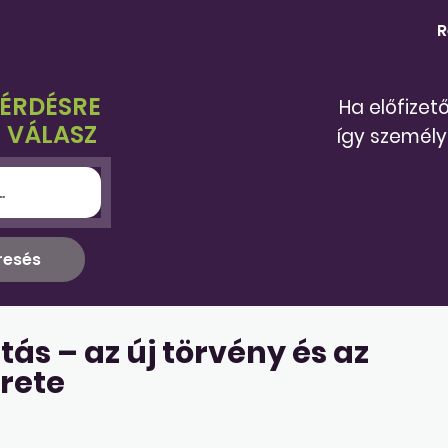
R
KÉRDÉSRE
Ha előfizet
 VÁLASZ
így személy
tás – az új törvény és az
rete