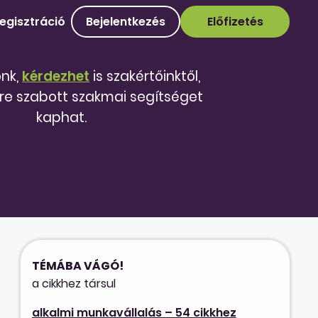
egisztráció
Bejelentkezés
Előfizetés
őnk,
kérdezhet
is szakértőinktől,
re szabott szakmai segítséget
kaphat.
TÉMÁBA VÁGÓ!
a cikkhez társul
alkalmi munkavállalás – 54 cikkhez