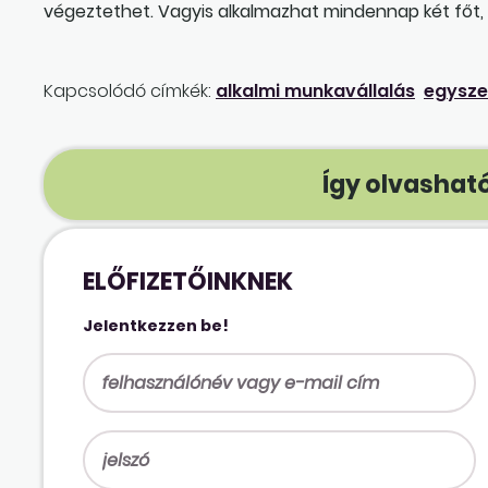
végeztethet. Vagyis alkalmazhat mindennap két főt
Kapcsolódó címkék:
alkalmi munkavállalás
egysze
Így olvasható
ELŐFIZETŐINKNEK
Jelentkezzen be!