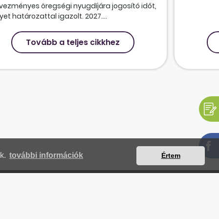
vezményes öregségi nyugdíjára jogosító időt,
et határozattal igazolt. 2027....
Tovább a teljes cikkhez
nk.
további információk
Értem
mjegyzék
Magunkról
Impresszum
Kapcsolat
yilatkozat