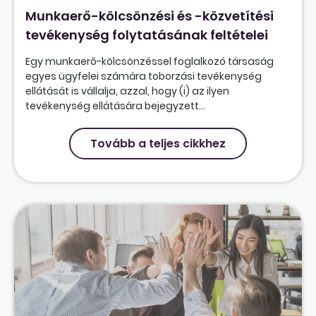
Munkaerő-kölcsönzési és -közvetítési
tevékenység folytatásának feltételei
Egy munkaerő-kölcsönzéssel foglalkozó társaság
egyes ügyfelei számára toborzási tevékenység
ellátását is vállalja, azzal, hogy (i) az ilyen
tevékenység ellátására bejegyzett...
Tovább a teljes cikkhez