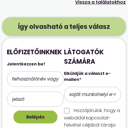
Vissza a találatokhoz
Így olvasható a teljes válasz
ELŐFIZETŐINKNEK
LÁTOGATÓK
SZÁMÁRA
Jelentkezzen be!
Elküldjük a választ e-
mailen*
Hozzájárulok, hogy a
weboldal kapcso­lat­
felvétel céljából tárolja