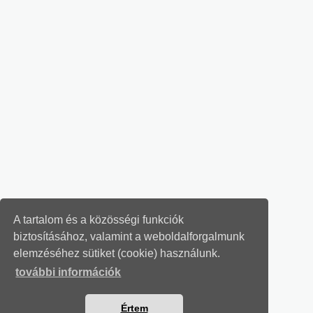
A tartalom és a közösségi funkciók
biztosításához, valamint a weboldalforgalmunk
elemzéséhez sütiket (cookie) használunk.
további információk
Értem