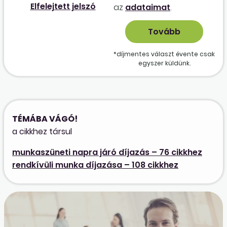
Elfelejtett jelszó
az
adataimat
.
*díjmentes választ évente csak
egyszer küldünk.
TÉMÁBA VÁGÓ!
a cikkhez társul
munkaszüneti napra járó díjazás – 76 cikkhez
rendkívüli munka díjazása – 108 cikkhez