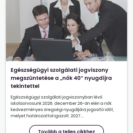
Egészségügyi szolgálati jogviszony
megszüntetése a „nők 40” nyugdíjra
tekintettel
Egészségügyi szolgálati jogviszonyban lévő
iskolaorvosunk 2026. december 26-án eléri a nők
kedvezményes öregségi nyugdíjára jogosító időt,
melyet határozattal igazolt. 2027....
Tovább a teljes cikkhez