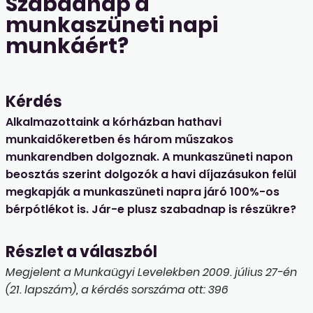
Szabadnap a
munkaszüneti napi
munkáért?
Kérdés
Alkalmazottaink a kórházban hathavi
munkaidőkeretben és három műszakos
munkarendben dolgoznak. A munkaszüneti napon
beosztás szerint dolgozók a havi díjazásukon felül
megkapják a munkaszüneti napra járó 100%-os
bérpótlékot is. Jár-e plusz szabadnap is részükre?
Részlet a válaszból
Megjelent a Munkaügyi Levelekben 2009. július 27-én
(21. lapszám), a kérdés sorszáma ott: 396