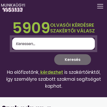
5909
OLVASÓI KÉRDÉSRE
SZAKÉRTŐI VÁLASZ
Ha előfizetőnk,
kérdezhet
is szakértőinktől,
így személyre szabott szakmai segítséget
kaphat.