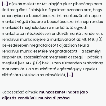
[…]
díjazás mellett az Mt. alapján plusz pihenőnap nem
illeti meg őket. Felhívjuk a figyelmet azonban arra, hogy
amennyiben a beosztása szerint munkaszüneti napon
munkát végző részére a beosztása szerinti napi rendes
munkaidőt meghaladóan a munkáltató egyedi
munkáltatói intézkedéssel rendkívüli munkát rendel el, a
rendkívüli munka idejére a munkavállalót az Mt. 149. § (1)
bekezdésében meghatározott díjazáson felül a
rendkívüli munka esetére meghatározott – a személyi
alapbér 100 százalékának megfelelő összegű – pótlék is
megilleti [Mt. 147. § (2) bek.]. Ezen túlmenően szabadnap
már nem jár. Ha a munkáltató egészségügyi ügyelet
ellátására kötelezi a munkavállalót,
[…]
Kapcsolódó címkék:
munkaszüneti napra járó
díjazás
rendkívüli munka díjazása