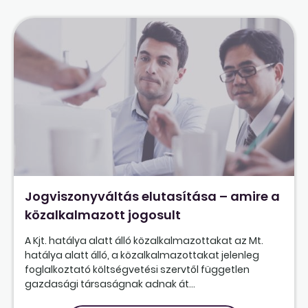
Jogviszonyváltás elutasítása – amire a
közalkalmazott jogosult
A Kjt. hatálya alatt álló közalkalmazottakat az Mt.
hatálya alatt álló, a közalkalmazottakat jelenleg
foglalkoztató költségvetési szervtől független
gazdasági társaságnak adnak át...