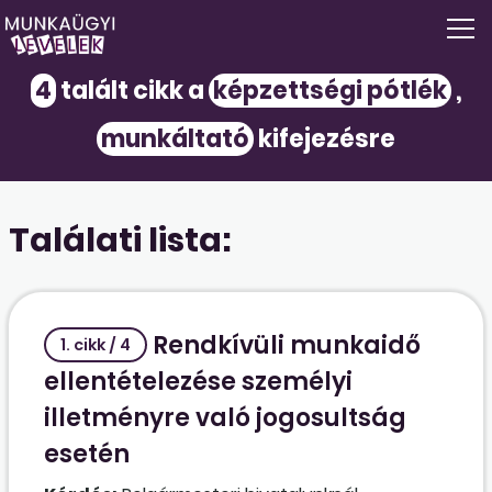
4
talált cikk a
képzettségi pótlék
,
munkáltató
kifejezésre
Találati lista:
Rendkívüli munkaidő
1. cikk / 4
ellentételezése személyi
illetményre való jogosultság
esetén