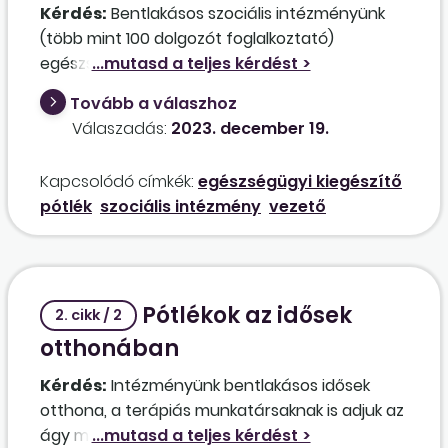
Kérdés:
Bentlakásos szociális intézményünk
(több mint 100 dolgozót foglalkoztató)
egészségügyi szolgáltatás nyújtására jogosító
működési engedélyt kapott. A szakápolási
Tovább a válaszhoz
szakmai vezetői feladatokat (irányítja, felügyeli
Válaszadás:
2023. december 19.
és ellenőrzi a szakápolók munkáját) az
intézmény igazgatója látja el heti 15 órában.
Kapcsolódó címkék:
egészségügyi kiegészítő
Részére megállapítható-e az egészségügyi
pótlék
szociális intézmény
vezető
kiegészítő pótlék, ha igen, akkor teljes
összegben vagy részösszegben, figyelemmel
arra, hogy ezen feladatait csak
részmunkaidőben látja el? Ezt a kiegészítő
Pótlékok az idősek
pótlékot jelen esetben a központi költségvetés
2. cikk / 2
hogyan finanszírozza, teljes összegben vagy
otthonában
arányosan részösszegben?
Kérdés:
Intézményünk bentlakásos idősek
otthona, a terápiás munkatársaknak is adjuk az
ágy melletti pótlékot. A kolléganő szülés után