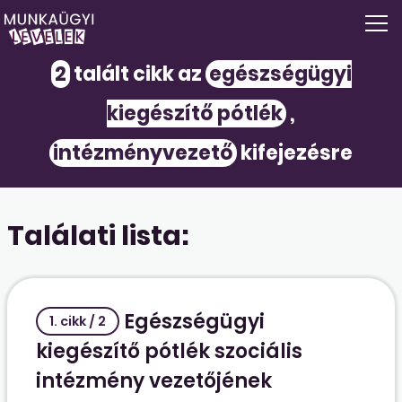
2
talált cikk az
egészségügyi
kiegészítő pótlék
,
intézményvezető
kifejezésre
Találati lista:
Egészségügyi
1. cikk / 2
kiegészítő pótlék szociális
intézmény vezetőjének