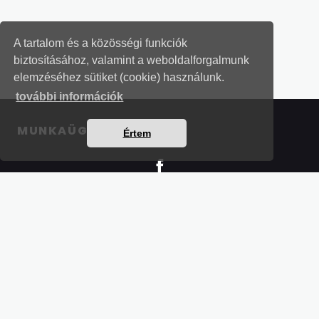
A tartalom és a közösségi funkciók
biztosításához, valamint a weboldalforgalmunk
elemzéséhez sütiket (cookie) használunk.
további információk
MUNKAÜGYI LEVELEK
Értem
Részletek a bankkártyás fizetésről
Kérdések és válaszok a bankkártyás fizetésről